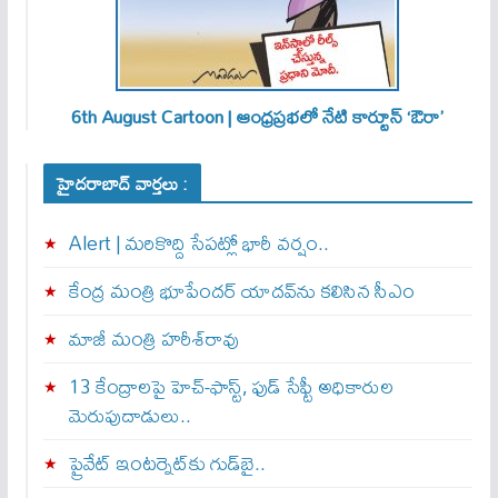
6th August Cartoon | ఆంధ్రప్రభలో నేటి కార్టూన్ ‘ఔరా’
హైదరాబాద్ వార్తలు :
Alert | మ‌రికొద్ది సేప‌ట్లో భారీ వ‌ర్షం..
కేంద్ర మంత్రి భూపేందర్ యాదవ్‌ను కలిసిన సీఎం
మాజీ మంత్రి హరీశ్‌రావు
13 కేంద్రాలపై హెచ్-ఫాస్ట్, ఫుడ్ సేఫ్టీ అధికారుల
మెరుపుదాడులు..
ప్రైవేట్‌ ఇంటర్నెట్‌కు గుడ్‌బై..