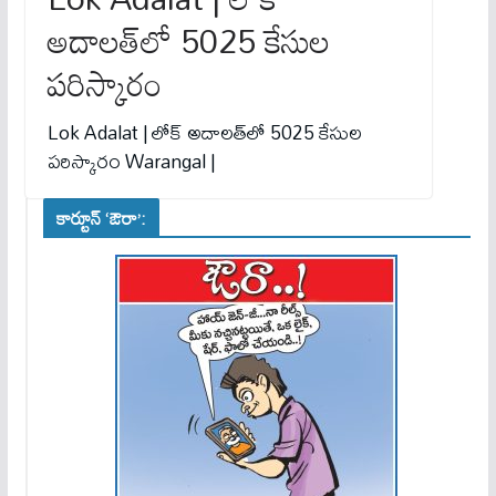
అదాలత్‌లో 5025 కేసుల
పరిస్కారం
Lok Adalat | లోక్ అదాలత్‌లో 5025 కేసుల
పరిస్కారం Warangal |
కార్టూన్ ‘ఔరా’: