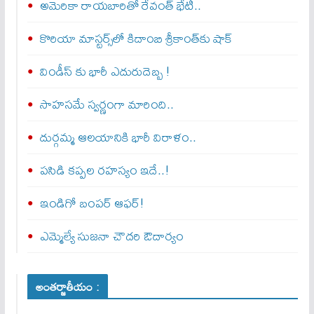
అమెరికా రాయబారితో రేవంత్ భేటీ..
కొరియా మాస్టర్స్‌లో కిదాంబి శ్రీకాంత్‌కు షాక్
విండీస్ కు భారీ ఎదురుదెబ్బ !
సాహసమే స్వర్ణంగా మారింది..
దుర్గమ్మ ఆలయానికి భారీ విరాళం..
పసిడి కప్పల రహస్యం ఇదే..!
ఇండిగో బంపర్ ఆఫర్!
ఎమ్మెల్యే సుజనా చౌదరి ఔదార్యం
అంతర్జాతీయం :