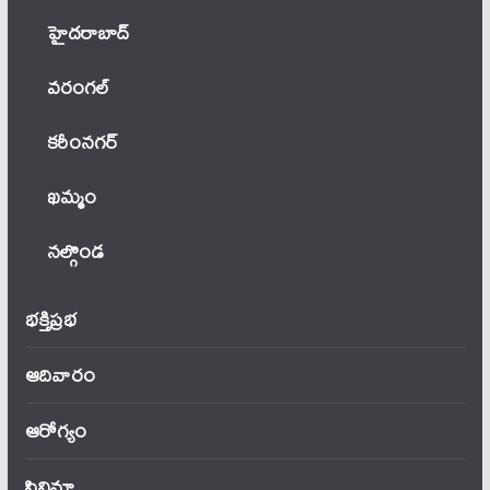
హైదరాబాద్
వ‌రంగ‌ల్
కరీంనగర్
ఖ‌మ్మం
నల్గొండ
భక్తిప్రభ
ఆదివారం
ఆరోగ్యం
సినిమా