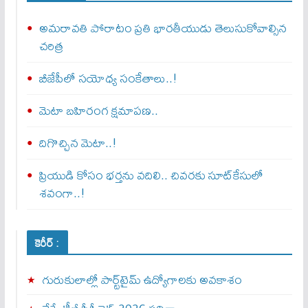
అమరావతి పోరాటం ప్రతి భారతీయుడు తెలుసుకోవాల్సిన
చరిత్ర
బీజేపీలో సయోధ్య సంకేతాలు..!
మెటా బ‌హిరంగ క్షమాపణ..
దిగొచ్చిన మెటా..!
ప్రియుడి కోసం భర్తను వదిలి.. చివరకు సూట్‌కేసులో
శవంగా..!
కెరీర్ :
గురుకులాల్లో పార్ట్‌టైమ్ ఉద్యోగాలకు అవకాశం