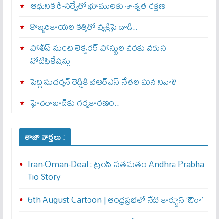
ఆధునిక రీ-సర్వేతో భూములకు శాశ్వత రక్షణ
కొబ్బరికాయల కత్తితో వ్యక్తిపై దాడి..
పోలీస్ నుంచి లెక్చరర్ పోస్టుల వరకు వరుస
నోటిఫికేషన్లు
పెద్ది సుదర్శన్ రెడ్డికి బీఆర్‌ఎస్ నేతల ఘన నివాళి
హైదరాబాద్‌కు గర్వకారణం..
తాజా వార్తలు :
Iran-Oman-Deal : ట్రంప్ స‌త‌మ‌తం Andhra Prabha
Tio Story
6th August Cartoon | ఆంధ్రప్రభలో నేటి కార్టూన్ ‘ఔరా’