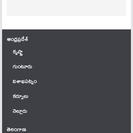
ఆంధ్ర‌ప్ర‌దేశ్
కృష్ణా
గుంటూరు
విశాఖపట్నం
కర్నూలు
నెల్లూరు
తెలంగాణ‌