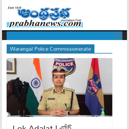
Warangal Police Commissionerate
Lok Adalat | లోక్