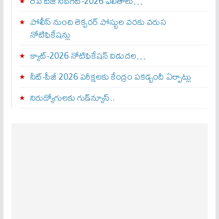
రేపే టీజీ సీపీగెట్‌-2026 ఫలితాలు…
పోలీస్ నుంచి లెక్చరర్ పోస్టుల వరకు వరుస
నోటిఫికేషన్లు
క్యాట్-2026 నోటిఫికేషన్ విడుదల…
నీట్-పీజీ 2026 పరీక్షలకు కేంద్రం పకడ్బందీ ఏర్పాట్లు
నిరుద్యోగులకు గుడ్‌న్యూస్..