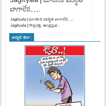
బాగాలేక‌….
Jagityala | మాన‌సిక‌ ప‌రిస్థితి బాగాలేక‌….
Jagityala | గొల్లపల్లి, ఆంధ్రప్రభ :
కార్టూన్ ‘ఔరా’: