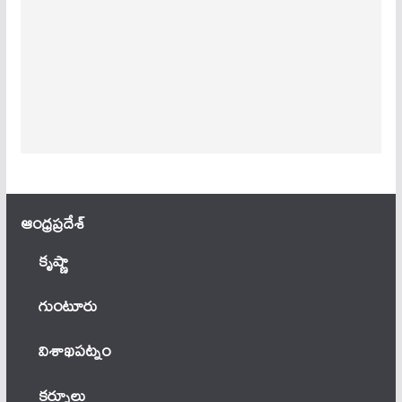
ఆంధ్ర‌ప్ర‌దేశ్
కృష్ణా
గుంటూరు
విశాఖపట్నం
కర్నూలు