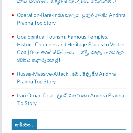
పసిడి పరుగులు.. ఒక్కరోజే రూ.2,890 పెరుగుద‌ల‌..!
Operation-Rare-India మాగ్నెట్ పై ఫుల్ ఫోక‌స్ Andhra
Prabha Top Story
Goa Spiritual Tourism: Famous Temples,
Historic Churches and Heritage Places to Visit in
Goa | గోవా అంటే బీచ్‌లే కాదు… భక్తి, చరిత్ర, వారసత్వం
కలిసిన అపూర్వ యాత్ర!
Russia-Massive-Attack : కీవ్‌.. కెవ్వు కేక‌ Andhra
Prabha Top Story
Iran-Oman-Deal : ట్రంప్ స‌త‌మ‌తం Andhra Prabha
Tio Story
జాతీయం :