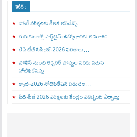
కెరీర్ :
పోటీ పరీక్షలకు కీలక అప్‌డేట్స్.
గురుకులాల్లో పార్ట్‌టైమ్ ఉద్యోగాలకు అవకాశం
రేపే టీజీ సీపీగెట్‌-2026 ఫలితాలు…
పోలీస్ నుంచి లెక్చరర్ పోస్టుల వరకు వరుస
నోటిఫికేషన్లు
క్యాట్-2026 నోటిఫికేషన్ విడుదల…
నీట్-పీజీ 2026 పరీక్షలకు కేంద్రం పకడ్బందీ ఏర్పాట్లు