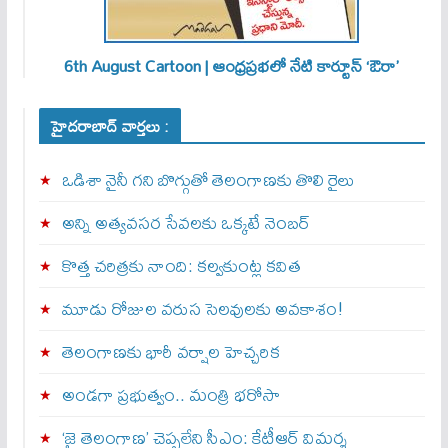
6th August Cartoon | ఆంధ్రప్రభలో నేటి కార్టూన్ ‘ఔరా’
హైదరాబాద్ వార్తలు :
ఒడిశా నైనీ గని బొగ్గుతో తెలంగాణకు తొలి రైలు
అన్ని అత్యవసర సేవలకు ఒక్క‌టే నెంబ‌ర్‌
కొత్త చరిత్రకు నాంది: క‌ల్వ‌కుంట్ల కవిత
మూడు రోజుల వరుస సెలవులకు అవకాశం!
తెలంగాణకు భారీ వర్షాల హెచ్చరిక
అండగా ప్రభుత్వం.. మంత్రి భరోసా
‘జై తెలంగాణ’ చెప్పలేని సీఎం: కేటీఆర్ విమర్శ