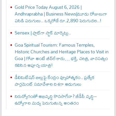
Gold Price Today August 6, 2026 |
Andhraprabha | Business News|మూడు రోజులుగా
పసిడి పరుగులు.. ఒక్కరోజే రూ.2,890 పెరుగుద‌ల‌..!
Sensex | ఫ్లాట్‌గా స్టాక్ మార్కెట్లు..
Goa Spiritual Tourism: Famous Temples,
Historic Churches and Heritage Places to Visit in
Goa | గోవా అంటే బీచ్‌లే కాదు… భక్తి, చరిత్ర, వారసత్వం
కలిసిన అపూర్వ యాత్ర!
డీలిమిటేషన్ బిల్లుపై కేంద్రం వ్యూహాత్మకం.. ప్రత్యేక
పార్లమెంట్ సమావేశాల దిశగా అడుగులు
నిరుద్యోగంతో అభివృద్ధి కొనసాగేనా? జీడీపీ వృద్ధి–
ఉద్యోగాల మధ్య పెరుగుతున్న అంతరం