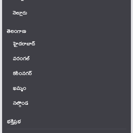
నెల్లూరు
తెలంగాణ‌
హైదరాబాద్
వ‌రంగ‌ల్
కరీంనగర్
ఖ‌మ్మం
నల్గొండ
భక్తిప్రభ