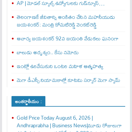
AP | మోడల్ స్కూల్స్ ఉద్యోగులకు గుడ్‌న్యూస్…
తెలంగాణకే జీవితాన్ని అంకితం చేసిన మహనీయుడు
జయశంకర్: మంత్రి కోమటిరెడ్డి వెంకట్‌రెడ్డి
ఆచార్య జయశంకర్ 92వ జయంతి వేడుకలు ఘనంగా
బాలుడు అదృశ్యం.. కేసు నమోదు
ఇంట్లో ఉరివేసుకుని ఒంటరి మహిళ ఆత్మహత్య
మెగా డీఎస్సీ నియామకాల్లో కూటమి సర్కార్ మెగా స్కామ్
అంతర్జాతీయం :
Gold Price Today August 6, 2026 |
Andhraprabha | Business News|మూడు రోజులుగా