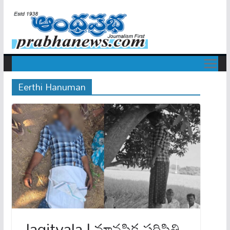
Eerthi Hanuman
Jagityala | మాన‌సిక‌ ప‌రిస్థితి