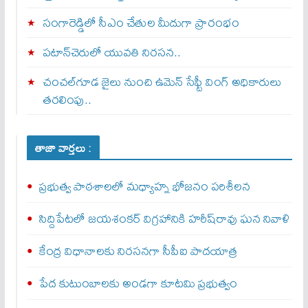
సంగారెడ్డిలో సీఎం చేతుల మీదుగా ప్రారంభం
పటాన్‌చెరులో యువతి నిరసన..
చంచల్‌గూడ జైలు నుంచి ఉమెన్ సేఫ్టీ వింగ్ అధికారులు
తరలింపు..
తాజా వార్తలు :
ప్రభుత్వ పాఠశాలలో మధ్యాహ్న భోజనం పరిశీలన
సిద్దిపేటలో జయశంకర్ విగ్రహానికి హరీష్‌రావు ఘన నివాళి
కేంద్ర విధానాలకు నిరసనగా సీపీఐ పాదయాత్ర
పేద కుటుంబాలకు అండగా కూటమి ప్రభుత్వం