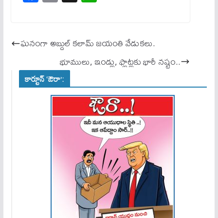
ce
m
ha
bo
ail
ts
ok
A
ఘనంగా అబ్దుల్ కలామ్ జయంతి వేడుకలు.
pp
భూములు, ఇండ్లు, ఫ్లాట్లకు భారీ న‌ష్టం..
కార్టూన్ ‘ఔరా’: