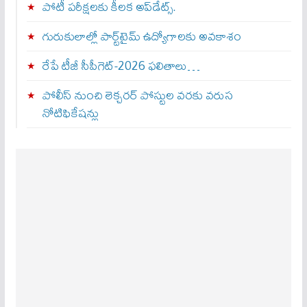
పోటీ పరీక్షలకు కీలక అప్‌డేట్స్.
గురుకులాల్లో పార్ట్‌టైమ్ ఉద్యోగాలకు అవకాశం
రేపే టీజీ సీపీగెట్‌-2026 ఫలితాలు…
పోలీస్ నుంచి లెక్చరర్ పోస్టుల వరకు వరుస
నోటిఫికేషన్లు