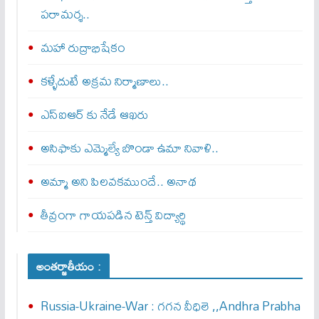
పరామర్శ..
మహా రుద్రాభిషేకం
కళ్ళేదుటే అక్రమ నిర్మాణాలు..
ఎస్ఐఆర్ కు నేడే ఆఖ‌రు
అసిఫాకు ఎమ్మెల్యే బొండా ఉమా నివాళి..
అమ్మా అని పిలవకముందే.. అనాథ
తీవ్రంగా గాయ‌ప‌డిన టెన్త్‌ విద్యార్థి
అంతర్జాతీయం :
Russia-Ukraine-War : గ‌గ‌న వీధిలె ,,Andhra Prabha