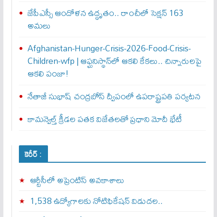
జేపీఎస్సీ ఆందోళన ఉద్ధృతం.. రాంచీలో సెక్షన్‌ 163
అమలు
Afghanistan-Hunger-Crisis-2026-Food-Crisis-
Children-wfp | ఆఫ్ఘనిస్థాన్‌లో ఆకలి కేకలు.. చిన్నారులపై
ఆకలి పంజా!
నేతాజీ సుభాష్ చంద్రబోస్ ద్వీపంలో ఉపరాష్ట్రపతి పర్యటన
కామన్వెల్త్‌ క్రీడల పతక విజేతలతో ప్రధాని మోదీ భేటీ
కెరీర్ :
ఆర్టీసీలో అప్రెంటిస్‌ అవకాశాలు
1,538 ఉద్యోగాలకు నోటిఫికేషన్ విడుదల..