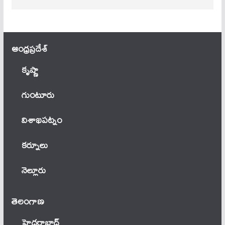
ఆంధ్ర‌ప్ర‌దేశ్
కృష్ణా
గుంటూరు
విశాఖపట్నం
కర్నూలు
నెల్లూరు
తెలంగాణ‌
హైదరాబాద్