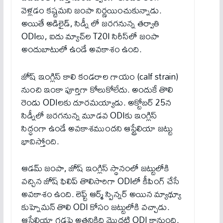
వెళ్లడం కష్టమని జంపా నిర్ణయించుకున్నాడు.
అయితే అడిలైడ్, సిడ్నీ లో జరగనున్న తర్వాతి
ODIలు, ఐదు మ్యాచ్‌ల T20I సిరీస్‌లో జంపా
అందుబాటులో ఉండే అవకాశం ఉంది.
జోష్ ఇంగ్లిస్ కాలి కండరాల గాయం (calf strain)
నుంచి ఇంకా పూర్తిగా కోలుకోలేదు. అందుకే తొలి
రెండు ODIలకు దూరమయ్యాడు. అక్టోబర్ 25న
సిడ్నీలో జరగనున్న మూడవ ODIకు ఇంగ్లిస్
సిద్ధంగా ఉండే అవకాశముందని ఆస్ట్రేలియా జట్టు
భావిస్తోంది.
ఆడమ్ జంపా, జోష్ ఇంగ్లిస్ స్థానంలో జ‌ట్టులోకి
వ‌చ్చిన జోష్ ఫిలిప్ తొలిసారిగా ODIలో కీపింగ్ చేసే
అవకాశం ఉంది. లెఫ్ట్ ఆర్మ్ స్పిన్నర్ అయిన మ్యాథ్యూ
కుహ్నెమన్‌ తొలి ODI కోసం జట్టులోకి వచ్చాడు.
ఆస్ట్రేలియా గడ్డపై అతనికిది మొదటి ODI కానుంది.