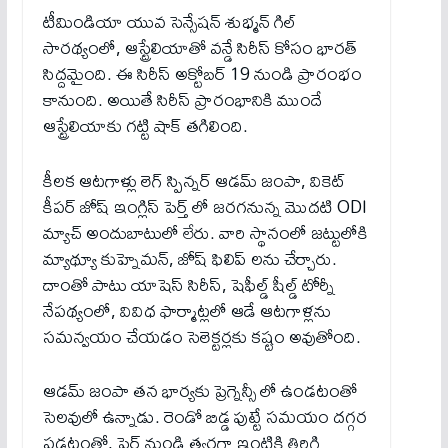
టీమిండియా యువ సెన్సేషన్ శుభ్మన్ గిల్
సారథ్యంలో, ఆస్ట్రేలియాతో వన్డే సిరీస్ కోసం భార‌త్
సిద్దమైంది. ఈ సిరీస్ అక్టోబర్ 19 నుండి ప్రారంభం
కానుంది. అయితే సిరీస్ ప్రారంభానికి ముందే
ఆస్ట్రేలియాకు గట్టి షాక్ తగిలింది.
కీలక ఆటగాళ్లు లెగ్ స్పిన్నర్ ఆడమ్ జంపా, వికెట్
కీపర్ జోష్ ఇంగ్లిస్ పెర్త్ లో జర‌గ‌నున్న‌ మొదటి ODI
మ్యాచ్ అందుబాటులో లేరు. వారి స్థానంలో జట్టులోకి
మ్యాథ్యూ కుహ్నెమన్, జోష్ ఫిలిప్ లను చేర్చారు.
దాంతో పాటు యాషెస్ సిరీస్, షెఫీల్డ్ షీల్డ్ టోర్నీ
నేపథ్యంలో, వివిధ ఫార్మాట్లలో ఆడే ఆటగాళ్లను
సమన్వయం చేయడం సెలెక్టర్లకు కష్టం అవుతోంది.
ఆడమ్ జంపా తన భార్యకు ప్రెగ్నెన్సీ లో ఉండ‌టంతో
సెలవులో ఉన్నాడు. రెండో బిడ్డ పుట్టే సమయం దగ్గర
పడటంతో, పెర్త్ నుండి త్వరగా ఇంటికి తిరిగి