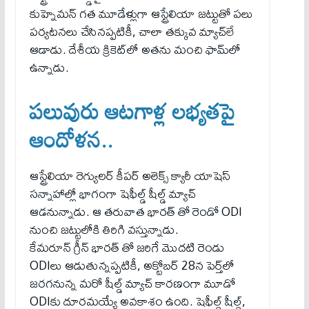
కుహ్నెమన్ గత మూడేళ్లుగా ఆస్ట్రేలియా జట్టుతో పలు
పర్యటనలు చేసినప్పటికీ, చాలా తక్కువ మ్యాచ్‌లే
ఆడాడు. దేశీయ క్రికెట్‌లో అతను మంచి ఫామ్‌లో
ఉన్నాడు.
ప‌లువురు ఆటగాళ్ల లభ్యతపై
ఆందోళన..
ఆస్ట్రేలియా రెగ్యులర్ కీపర్ అలెక్స్ క్యారీ యాషెస్
సన్నాహాల్లో భాగంగా షెఫీల్డ్ షీల్డ్ మ్యాచ్
ఆడనున్నాడు. ఆ త‌రువాత భార‌త్ తో రెండో ODI
నుంచి జట్టులోకి తిరిగి వస్తున్నాడు.
కేమరూన్ గ్రీన్ భార‌త్ తో జ‌రిగే మొదటి రెండు
ODIలు ఆడుతున్నప్పటికీ, అక్టోబర్ 28న పెర్త్‌లో
జరగ‌నున్న‌ మరో షీల్డ్ మ్యాచ్ కారణంగా మూడో
ODIకు దూరమయ్యే అవకాశం ఉంది. షెఫీల్డ్ షీల్డ్,