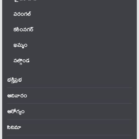
వ‌రంగ‌ల్
కరీంనగర్
ఖ‌మ్మం
నల్గొండ
భక్తిప్రభ
ఆదివారం
ఆరోగ్యం
సినిమా