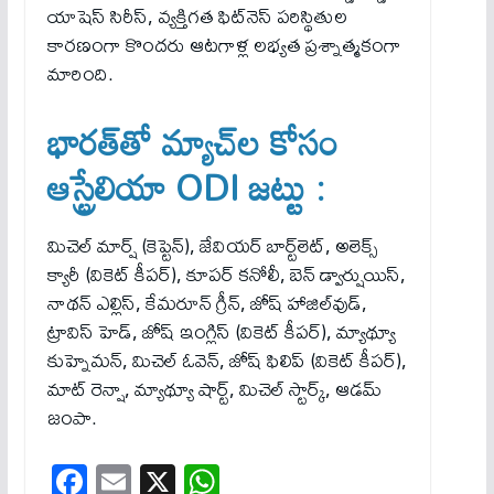
యాషెస్ సిరీస్, వ్యక్తిగత ఫిట్‌నెస్ పరిస్థితుల
కారణంగా కొంద‌రు ఆటగాళ్ల లభ్యత ప్ర‌శ్నాత్మ‌కంగా
మారింది.
భారత్‌తో మ్యాచ్‌ల కోసం
ఆస్ట్రేలియా ODI జట్టు :
మిచెల్ మార్ష్ (కెప్టెన్), జేవియర్ బార్ట్‌లెట్, అలెక్స్
క్యారీ (వికెట్ కీపర్), కూపర్ కనోలీ, బెన్ డ్వార్షుయిస్,
నాథన్ ఎల్లిస్, కేమరూన్ గ్రీన్, జోష్ హాజిల్‌వుడ్,
ట్రావిస్ హెడ్, జోష్ ఇంగ్లిస్ (వికెట్ కీపర్), మ్యాథ్యూ
కుహ్నెమన్‌, మిచెల్ ఓవెన్, జోష్ ఫిలిప్ (వికెట్ కీపర్),
మాట్ రెన్షా, మ్యాథ్యూ షార్ట్, మిచెల్ స్టార్క్, ఆడమ్
జంపా.
Fa
E
X
W