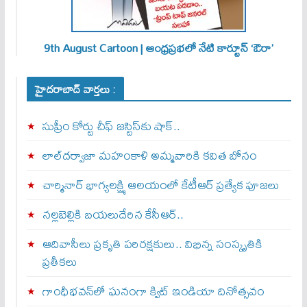
9th August Cartoon | ఆంధ్రప్రభలో నేటి కార్టూన్ ‘ఔరా’
హైదరాబాద్ వార్తలు :
సుప్రీం కోర్టు చీఫ్ జస్టిస్⁭కు షాక్..
లాల్‌దర్వాజా మహంకాళి అమ్మవారికి కవిత బోనం
చార్మినార్‌ భాగ్యలక్ష్మి ఆలయంలో కేటీఆర్ ప్రత్యేక పూజలు
నల్లబెల్లికి బయలుదేరిన కేసీఆర్‌..
ఆదివాసీలు ప్రకృతి పరిరక్షకులు.. విభిన్న సంస్కృతికి
ప్రతీకలు
గాంధీభవన్‌లో ఘనంగా క్విట్‌ ఇండియా దినోత్సవం