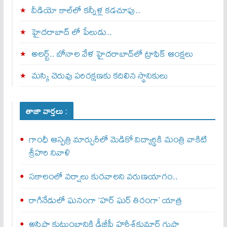
వీడియో కాల్‌లో కన్నీళ్ల కడచూపు..
హైదరాబాద్ లో పేలుడు..
అలర్ట్‌.. బోనాల వేళ హైదరాబాద్‌లో ట్రాఫిక్‌ ఆంక్షలు
మస్కి చెరువు పరిరక్షణకు కదిలిన స్థానికులు
తాజా వార్తలు :
గాంధీ ఆస్పత్రి మార్చురీలో మెడికో విద్యార్థికి మంత్రి వాకిటి
శ్రీహరి నివాళి
సకాలంలో వర్షాలు కురవాలని వరుణయాగం..
రాగినేడులో ఘనంగా ‘హర్‌ ఘర్‌ తిరంగా’ యాత్ర
అసిఫా కుటుంబానికి డీజీపీ హరీశ్‌కుమార్‌ గుప్తా