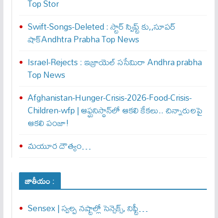
Top Stor
Swift-Songs-Deleted : స్టార్ స్విప్ట్ కు,,సూప‌ర్
షాక్Andhtra Prabha Top News
Israel-Rejects : ఇజ్రాయెల్ స‌సేమిరా Andhra prabha
Top News
Afghanistan-Hunger-Crisis-2026-Food-Crisis-
Children-wfp | ఆఫ్ఘనిస్థాన్‌లో ఆకలి కేకలు.. చిన్నారులపై
ఆకలి పంజా!
మయూర దౌత్యం…
జాతీయం :
Sensex | స్వల్ప నష్టాల్లో సెన్సెక్స్, నిఫ్టీ…