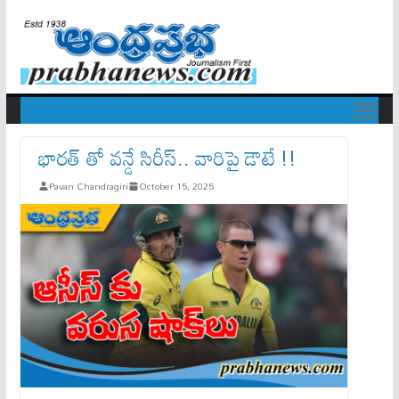
భారత్ తో వన్డే సిరీస్.. వారిపై డౌటే !!
Pavan Chandragiri
October 15, 2025