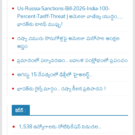
Us-Russia-Sanctions-Bill-2026-India-100-
Percent-Tariff-Threat | అమెరికా వాణిజ్య యుద్ధం…
భారత్‌కు టారిఫ్ ముప్పు!
రష్యా చమురు కొనుగోళ్లపై అమెరికా మరోసారి ఆంక్షల
అస్త్రం
ప్రమాదంలో పర్యావరణం.. బహుళ సంక్షోభంలో ప్రపంచం
ఆగస్టు 15 నేపథ్యంలో ఢిల్లీలో హైఅలర్ట్..
భారత్‌కు రైల్వే మార్గం.. రష్యా కీలక ప్రతిపాదన !
కెరీర్ :
1,538 ఉద్యోగాలకు నోటిఫికేషన్ విడుదల..