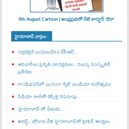
9th August Cartoon | ఆంధ్రప్రభలో నేటి కార్టూన్ ‘ఔరా’
హైదరాబాద్ వార్తలు :
నల్లబెల్లికి బయలుదేరిన కేసీఆర్‌..
ఆదివాసీలు ప్రకృతి పరిరక్షకులు.. విభిన్న సంస్కృతికి
ప్రతీకలు
గాంధీభవన్‌లో ఘనంగా క్విట్‌ ఇండియా దినోత్సవం
వీడియో కాల్‌లో కన్నీళ్ల కడచూపు..
హైదరాబాద్ లో పేలుడు..
అలర్ట్‌.. బోనాల వేళ హైదరాబాద్‌లో ట్రాఫిక్‌ ఆంక్షలు