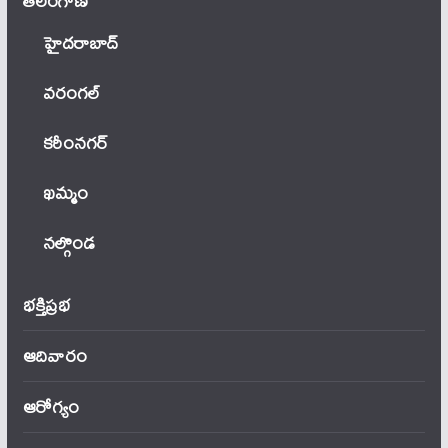
తెలంగాణ‌
హైదరాబాద్
వ‌రంగ‌ల్
కరీంనగర్
ఖ‌మ్మం
నల్గొండ
భక్తిప్రభ
ఆదివారం
ఆరోగ్యం