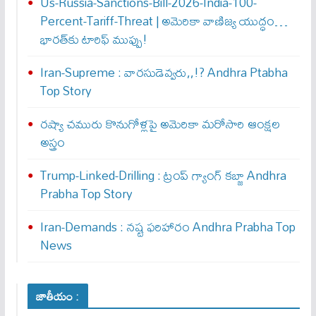
Us-Russia-Sanctions-Bill-2026-India-100-
Percent-Tariff-Threat | అమెరికా వాణిజ్య యుద్ధం…
భారత్‌కు టారిఫ్ ముప్పు!
Iran-Supreme : వార‌సుడెవ్వ‌రు,,!? Andhra Ptabha
Top Story
రష్యా చమురు కొనుగోళ్లపై అమెరికా మరోసారి ఆంక్షల
అస్త్రం
Trump-Linked-Drilling : ట్రంప్ గ్యాంగ్ క‌బ్జా Andhra
Prabha Top Story
Iran-Demands : న‌ష్ట ఫ‌రిహారం Andhra Prabha Top
News
జాతీయం :