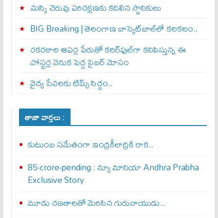
మస్కి చెరువు పరిరక్షణకు కదిలిన స్థానికులు
BIG Breaking | తెలంగాణ బాస్కెట్‌బాల్‌లో కలకలం..
రకరకాల ఆఫర్ల పేరుతో కలర్‌ఫుల్‌గా కనిపిస్తున్న ఈ
పోస్టర్ల వెనుక పెద్ద సైబర్ మోసం
వైద్య సేవలకు టిమ్స్‌ సిద్ధం..
తాజా వార్తలు :
కుటుంబ సమేతంగా ఇంద్రకీలాద్రికి రాక..
85-crore-pending : న్యూ మానియా Andhra Prabha
Exclusive Story
మూడు రజతాలతో మెరిసిన గురునాయుడు..