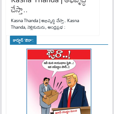
చేస్తా..
Kasna Thanda | అభివృద్ధి చేస్తా.. Kasna
Thanda, నెల్లికుదురు, ఆంధ్రప్రభ :
కార్టూన్ ‘ఔరా’: