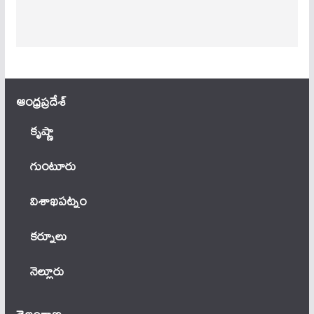
ఆంధ్ర‌ప్ర‌దేశ్
కృష్ణా
గుంటూరు
విశాఖపట్నం
కర్నూలు
నెల్లూరు