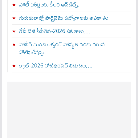
పోటీ పరీక్షలకు కీలక అప్‌డేట్స్.
గురుకులాల్లో పార్ట్‌టైమ్ ఉద్యోగాలకు అవకాశం
రేపే టీజీ సీపీగెట్‌-2026 ఫలితాలు…
పోలీస్ నుంచి లెక్చరర్ పోస్టుల వరకు వరుస
నోటిఫికేషన్లు
క్యాట్-2026 నోటిఫికేషన్ విడుదల…