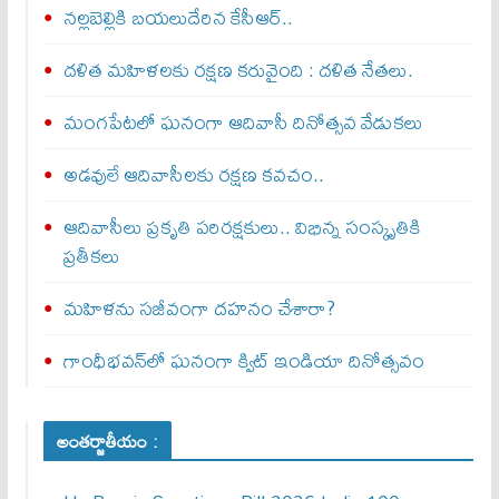
నల్లబెల్లికి బయలుదేరిన కేసీఆర్‌..
దళిత మహిళలకు రక్షణ కరువైంది : దళిత నేతలు.
మంగపేటలో ఘనంగా ఆదివాసీ దినోత్సవ వేడుకలు
అడవులే ఆదివాసీలకు రక్షణ కవచం..
ఆదివాసీలు ప్రకృతి పరిరక్షకులు.. విభిన్న సంస్కృతికి
ప్రతీకలు
మహిళను సజీవంగా దహనం చేశారా?
గాంధీభవన్‌లో ఘనంగా క్విట్‌ ఇండియా దినోత్సవం
అంతర్జాతీయం :