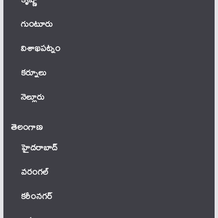
గుంటూరు
విశాఖపట్నం
కర్నూలు
నెల్లూరు
తెలంగాణ‌
హైదరాబాద్
వ‌రంగ‌ల్
కరీంనగర్