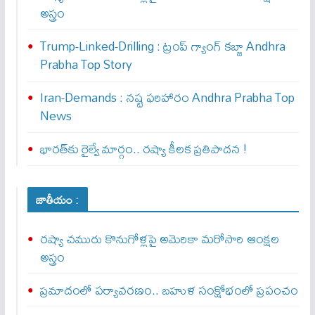
అస్త్రం
Trump-Linked-Drilling : ట్రంప్ గ్యాంగ్ క‌బ్జా Andhra
Prabha Top Story
Iran-Demands : న‌ష్ట ఫ‌రిహారం Andhra Prabha Top
News
భారత్‌కు రైల్వే మార్గం.. రష్యా కీలక ప్రతిపాదన !
జాతీయం :
రష్యా చమురు కొనుగోళ్లపై అమెరికా మరోసారి ఆంక్షల
అస్త్రం
ప్రమాదంలో పర్యావరణం.. బహుళ సంక్షోభంలో ప్రపంచం