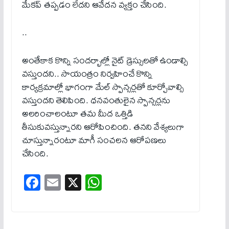
మేకప్ తప్పడం లేదని ఆవేదన వ్యక్తం చేసింది.
..
అంతేకాక కొన్ని సందర్భాల్లో నైట్ డ్రెస్సులతో ఉండాల్సి
వస్తుందని.. సాయంత్రం నిర్వహించే కొన్ని
కార్యక్రమాల్లో భాగంగా మేల్ స్పాన్సర్లతో కూర్చోవాల్సి
వస్తుందని తెలిపింది. ధనవంతులైన స్పాన్సర్లను
అలరించాలంటూ తమ మీద ఒత్తిడి
తీసుకువస్తున్నారని ఆరోపించింది. తనని వేశ్యలుగా
చూస్తున్నారంటూ మాగీ సంచలన ఆరోపణలు
చేసింది.
Fa
E
X
W
ce
m
ha
bo
ail
ts