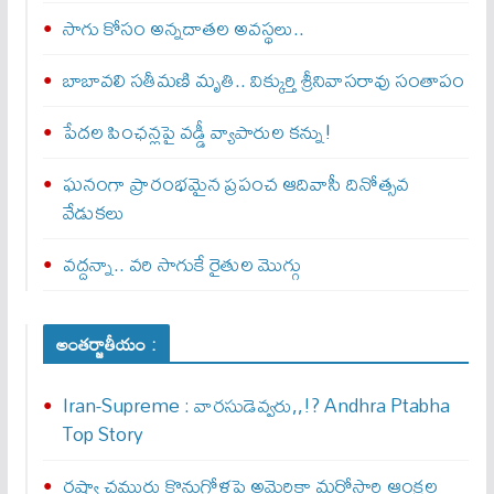
సాగు కోసం అన్నదాతల అవస్థలు..
బాబావలి సతీమణి మృతి.. విక్కుర్తి శ్రీనివాసరావు సంతాపం
పేదల పింఛన్లపై వడ్డీ వ్యాపారుల కన్ను!
ఘనంగా ప్రారంభమైన ప్రపంచ ఆదివాసీ దినోత్సవ
వేడుకలు
వద్దన్నా.. వరి సాగుకే రైతుల మొగ్గు
అంతర్జాతీయం :
Iran-Supreme : వార‌సుడెవ్వ‌రు,,!? Andhra Ptabha
Top Story
రష్యా చమురు కొనుగోళ్లపై అమెరికా మరోసారి ఆంక్షల