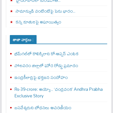
హైదరాబాద్‌లో కుండపోత..
సామాన్యుడి వంటింటిపై పెను భారం..
కన్న కూతురిపై అఘాయిత్యం
తాజా వార్తలు :
భీమ్‌గల్‌లో కొలిక్కిరాని కో-ఆప్షన్‌ ఎంపిక
పోలవరం జిల్లాలో ఘోర రోడ్డు ప్రమాదం
ఇంద్రకీలాద్రిపై భక్తజన సందోహం
Rs-39-crore: అయ్యో.. ‘చంద్రవంక’ Andhra Prabha
Exclusive Story
బసవేశ్వరుని బోధనలు ఆచరణీయం