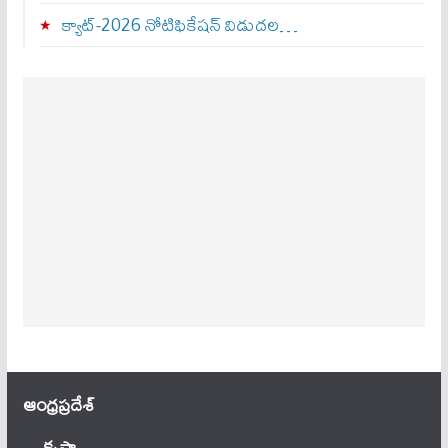
క్యాట్-2026 నోటిఫికేషన్ విడుదల…
ఆంధ్ర‌ప్ర‌దేశ్
కృష్ణా