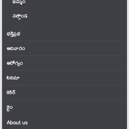
ఖ‌మ్మం
నల్గొండ
భక్తిప్రభ
ఆదివారం
ఆరోగ్యం
సినిమా
కెరీర్
క్రైం
About us