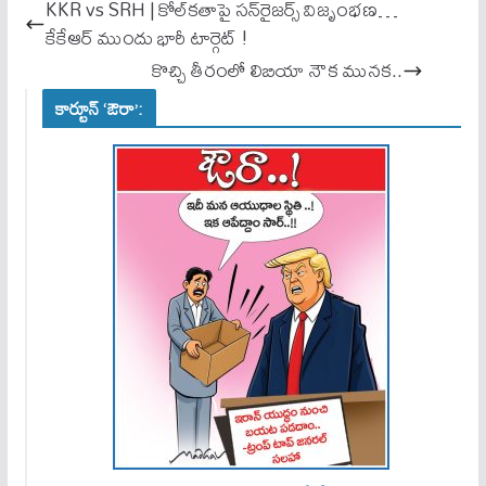
ok
A
KKR vs SRH | కోల్‌కతాపై సన్‌రైజర్స్ విజృంభణ…
pp
కేకేఆర్ ముందు భారీ టార్గెట్ !
కొచ్చి తీరంలో లిబియా నౌక మునక..
కార్టూన్ ‘ఔరా’: