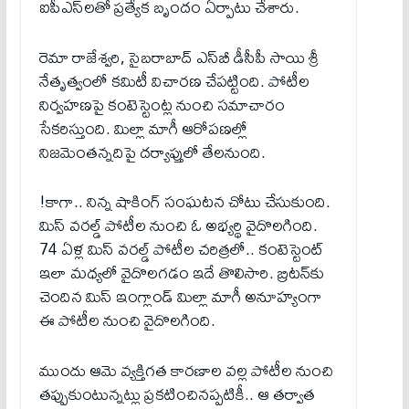
ఐపీఎస్‌లతో ప్రత్యేక బృందం ఏర్పాటు చేశారు.
రెమా రాజేశ్వరి, సైబరాబాద్ ఎస్‌బీ డీసీపీ సాయి శ్రీ
నేతృత్వంలో కమిటీ విచారణ చేపట్టింది. పోటీల
నిర్వహణపై కంటెస్టెంట్ల నుంచి సమాచారం
సేకరిస్తుంది. మిల్లా మాగీ ఆరోపణల్లో
నిజమెంతన్నదిపై దర్యాప్తులో తేలనుంది.
!కాగా.. నిన్న షాకింగ్ సంఘటన చోటు చేసుకుంది.
మిస్ వరల్డ్ పోటీల నుంచి ఓ అభ్యర్థి వైదొలగింది.
74 ఏళ్ల మిస్ వరల్డ్ పోటీల చరిత్రలో.. కంటెస్టెంట్
ఇలా మధ్యలో వైదొలగడం ఇదే తొలిసారి. బ్రిటన్‌కు
చెందిన మిస్ ఇంగ్లాండ్ మిల్లా మాగీ అనూహ్యంగా
ఈ పోటీల నుంచి వైదొలగింది.
ముందు ఆమె వ్యక్తిగత కారణాల వల్ల పోటీల నుంచి
తప్పుకుంటున్నట్లు ప్రకటించినప్పటికీ.. ఆ తర్వాత