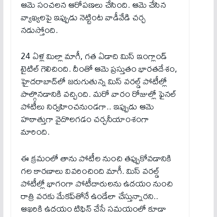
ఆమె సంచలన ఆరోపణలు చేసింది. ఆమె చేసిన
వ్యాఖ్యలపై ఇప్పుడు నెట్టింట వాడీవేడి చర్చ
నడుస్తోంది.
24 ఏళ్ల మిల్లా మాగీ, గత ఏడాది మిస్ ఇంగ్లాండ్
టైటిల్ గెలిచింది. దీంతో ఆమె ప్రస్తుతం భారతదేశం,
హైదరాబాద్‌లో జరుగుతున్న మిస్ వరల్డ్ పోటీల్లో
పాల్గొనడానికి వచ్చింది. మరో వారం రోజుల్లో ఫైనల్
పోటీలు నిర్వహించనుండగా.. ఇప్పుడు ఆమె
హఠాత్తుగా వైదొలగడం చర్చనీయాంశంగా
మారింది.
ఈ క్రమంలో తాను పోటీల నుంచి తప్పుకోవడానికి
గల కారణాలు వివరించింది మాగీ. మిస్ వరల్డ్
పోటీల్లో భాగంగా పోటీదారులను ఉదయం నుంచి
రాత్రి వరకు మేకప్‌తోనే ఉండేలా చేస్తున్నారని..
ఆఖరికి ఉదయం టిఫిన్ చేసే సమయంలో కూడా