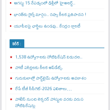
ఆగస్టు 15 నేపథ్యంలో ఢిల్లీలో హైఅలర్ట్..
భారత్‌కు రైల్వే మార్గం.. రష్యా కీలక ప్రతిపాదన !
యూపీఐపై ఛార్జీలు ఉండవు.. కేంద్రం క్లారిటీ
కెరీర్ :
1,538 ఉద్యోగాలకు నోటిఫికేషన్ విడుదల..
పోటీ పరీక్షలకు కీలక అప్‌డేట్స్.
గురుకులాల్లో పార్ట్‌టైమ్ ఉద్యోగాలకు అవకాశం
రేపే టీజీ సీపీగెట్‌-2026 ఫలితాలు…
పోలీస్ నుంచి లెక్చరర్ పోస్టుల వరకు వరుస
నోటిఫికేషన్లు