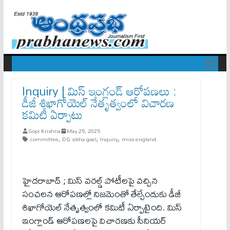
Inquiry | మిస్ ఇంగ్లండ్ ఆరోపణలు :
డీజీ శిఖాగోయెల్ నేతృత్వంలో విచారణ
కమిటీ ఏర్పాటు
Gopi Krishna
May 25, 2025
committee
,
DG sikha goel
,
Inquiry
,
miss england
హైదరాబాద్ ; మిస్ వరల్డ్ పోటీలపై వచ్చిన
సంచలన ఆరోపణల్లో నిజమెంతో తేల్చేందుకు డీజీ
శిఖాగోయెల్ నేతృత్వంలో కమిటీ ఏర్పాటైంది. మిస్
ఇంగ్లాండ్ ఆరోపణలపై విచారణకు సీనియర్