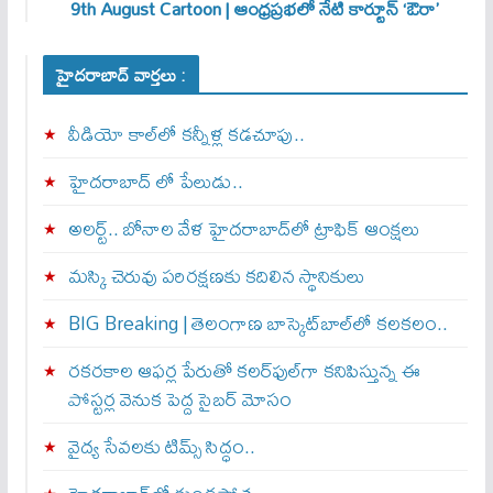
9th August Cartoon | ఆంధ్రప్రభలో నేటి కార్టూన్ ‘ఔరా’
హైదరాబాద్ వార్తలు :
వీడియో కాల్‌లో కన్నీళ్ల కడచూపు..
హైదరాబాద్ లో పేలుడు..
అలర్ట్‌.. బోనాల వేళ హైదరాబాద్‌లో ట్రాఫిక్‌ ఆంక్షలు
మస్కి చెరువు పరిరక్షణకు కదిలిన స్థానికులు
BIG Breaking | తెలంగాణ బాస్కెట్‌బాల్‌లో కలకలం..
రకరకాల ఆఫర్ల పేరుతో కలర్‌ఫుల్‌గా కనిపిస్తున్న ఈ
పోస్టర్ల వెనుక పెద్ద సైబర్ మోసం
వైద్య సేవలకు టిమ్స్‌ సిద్ధం..