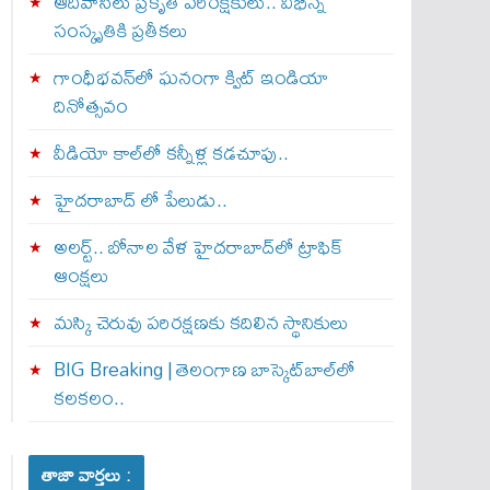
ఆదివాసీలు ప్రకృతి పరిరక్షకులు.. విభిన్న
సంస్కృతికి ప్రతీకలు
గాంధీభవన్‌లో ఘనంగా క్విట్‌ ఇండియా
దినోత్సవం
వీడియో కాల్‌లో కన్నీళ్ల కడచూపు..
హైదరాబాద్ లో పేలుడు..
అలర్ట్‌.. బోనాల వేళ హైదరాబాద్‌లో ట్రాఫిక్‌
ఆంక్షలు
మస్కి చెరువు పరిరక్షణకు కదిలిన స్థానికులు
BIG Breaking | తెలంగాణ బాస్కెట్‌బాల్‌లో
కలకలం..
తాజా వార్తలు :