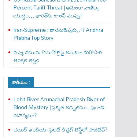
Percent-Tariff-Threat | అమెరికా వాణిజ్య
యుద్ధం… భారత్‌కు టారిఫ్ ముప్పు!
Iran-Supreme : వార‌సుడెవ్వ‌రు,,!? Andhra
Ptabha Top Story
రష్యా చమురు కొనుగోళ్లపై అమెరికా మరోసారి
ఆంక్షల అస్త్రం
జాతీయం :
Lohit-River-Arunachal-Pradesh-River-of-
Blood-Mystery | ప్రకృతి అద్భుతమా.. పురాణ
రహస్యమా?
ఎయిర్‌ ఇండియా పైలట్‌ కి డ్రగ్‌ టెస్ట్‌లో పాజిటివ్‌?