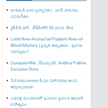
కూటమికి జనం బ్రహ్మరథం.. జగన్‌ పాలనకు
చరమగీతం
వైసీపీకి షాక్‌.. టీడీపీలోకి 50 మంది చేరిక
Lohit-River-Arunachal-Pradesh-River-of-
Blood-Mystery | ప్రకృతి అద్భుతమా.. పురాణ
రహస్యమా?
Gurazala-Mla : నేనున్నాన‌నీ. Andhra Prabha
Exclusive Story
పేద కుటుంబాలకు సీఎం సహాయనిధి అండ:
అచ్చెన్నాయుడు
ఎడపల్లి మండలంలో ఘనంగా ప్రపంచ ఆదివాసీ
దినోత్సవం