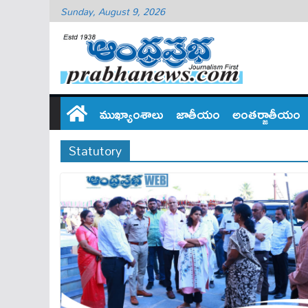
Sunday, August 9, 2026
ముఖ్యాంశాలు
జాతీయం
అంతర్జాతీయం
Statutory