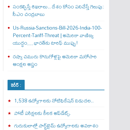
సంకల్పిస్తే శిఖరాలు.. దేశం కోసం పనిచేస్తే గెలుపు:
సీఎం చంద్రబాబు
Us-Russia-Sanctions-Bill-2026-India-100-
Percent-Tariff-Threat | అమెరికా వాణిజ్య
యుద్ధం… భారత్‌కు టారిఫ్ ముప్పు!
రష్యా చమురు కొనుగోళ్లపై అమెరికా మరోసారి
ఆంక్షల అస్త్రం
కెరీర్ :
1,538 ఉద్యోగాలకు నోటిఫికేషన్ విడుదల..
పోటీ పరీక్షలకు కీలక అప్‌డేట్స్.
గురుకులాల్లో పార్ట్‌టైమ్ ఉద్యోగాలకు అవకాశం