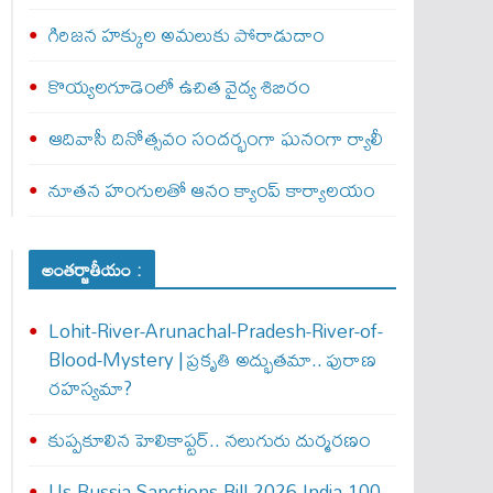
గిరిజన హక్కుల అమలుకు పోరాడుదాం
కొయ్యలగూడెంలో ఉచిత వైద్య శిబిరం
ఆదివాసీ దినోత్సవం సందర్భంగా ఘనంగా ర్యాలీ
నూతన హంగులతో ఆనం క్యాంప్ కార్యాలయం
అంతర్జాతీయం :
Lohit-River-Arunachal-Pradesh-River-of-
Blood-Mystery | ప్రకృతి అద్భుతమా.. పురాణ
రహస్యమా?
కుప్పకూలిన హెలికాప్టర్‌.. నలుగురు దుర్మరణం
Us-Russia-Sanctions-Bill-2026-India-100-