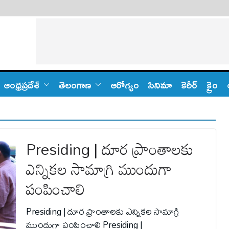
ఆంధ్ర‌ప్ర‌దేశ్
తెలంగాణ‌
ఆరోగ్యం
సినిమా
కెరీర్
క్రైం
Presiding | దూర ప్రాంతాలకు
ఎన్నికల సామాగ్రి ముందుగా
పంపించాలి
Presiding | దూర ప్రాంతాలకు ఎన్నికల సామాగ్రి
ముందుగా పంపించాలి Presiding |