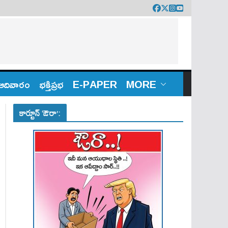
ఆదివారం
భక్తిప్రభ
E-PAPER
MORE
కార్టూన్ ‘ఔరా’: