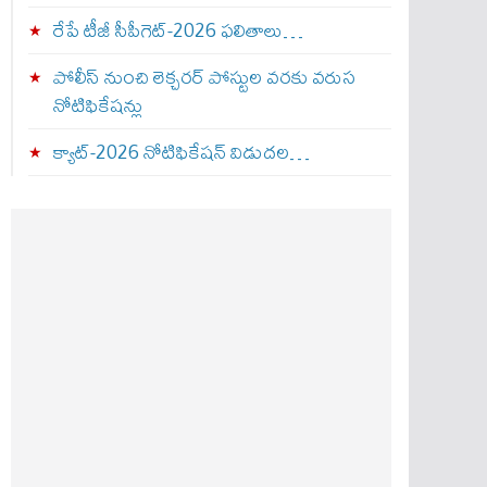
రేపే టీజీ సీపీగెట్‌-2026 ఫలితాలు…
పోలీస్ నుంచి లెక్చరర్ పోస్టుల వరకు వరుస
నోటిఫికేషన్లు
క్యాట్-2026 నోటిఫికేషన్ విడుదల…