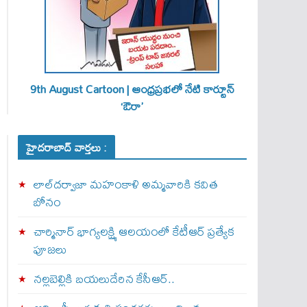
9th August Cartoon | ఆంధ్రప్రభలో నేటి కార్టూన్
‘ఔరా’
హైదరాబాద్ వార్తలు :
లాల్‌దర్వాజా మహంకాళి అమ్మవారికి కవిత
బోనం
చార్మినార్‌ భాగ్యలక్ష్మి ఆలయంలో కేటీఆర్ ప్రత్యేక
పూజలు
నల్లబెల్లికి బయలుదేరిన కేసీఆర్‌..