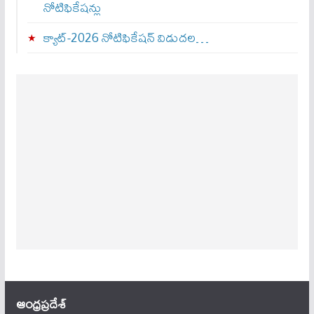
నోటిఫికేషన్లు
క్యాట్-2026 నోటిఫికేషన్ విడుదల…
ఆంధ్ర‌ప్ర‌దేశ్