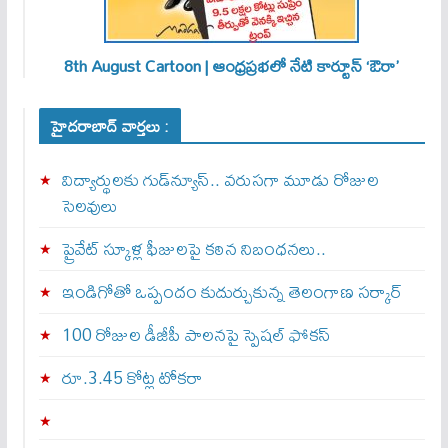
8th August Cartoon | ఆంధ్రప్రభలో నేటి కార్టూన్ ‘ఔరా’
హైదరాబాద్ వార్తలు :
విద్యార్థులకు గుడ్‌న్యూస్.. వరుసగా మూడు రోజుల
సెలవులు
ప్రైవేట్ స్కూళ్ల ఫీజులపై కఠిన నిబంధనలు..
ఇండిగోతో ఒప్పందం కుదుర్చుకున్న తెలంగాణ స‌ర్కార్
100 రోజుల డీజీపీ పాలనపై స్పెషల్ ఫోకస్
రూ.3.45 కోట్ల టోకరా