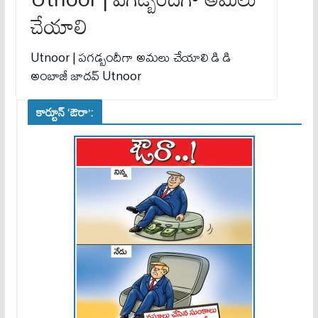
చేయాలి
Utnoor | పగడ్బందీగా అమలు చేయాలి డి డి
అంబాజీ జాదవ్ Utnoor
కార్టూన్ ‘ఔరా’: