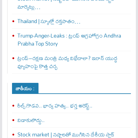
మార్కెట్లు…
Thailand | స్కూల్లో రక్తపాతం…
Trump-Anger-Leaks : ట్రంప్ ఆగ్ర‌హోగ్రం Andhra
Prabha Top Story
ట్రంప్–రక్షణ మంత్రి మధ్య విభేదాలా? ఇరాన్ యుద్ధ
వ్యూహంపై కొత్త చర్చ
జాతీయం :
రీల్స్ గొడవ.. భార్య హత్య.. భర్త అరెస్ట్..
విడాకులొద్దు..
Stock market | నష్టాలతో ముగిసిన దేశీయ స్టాక్