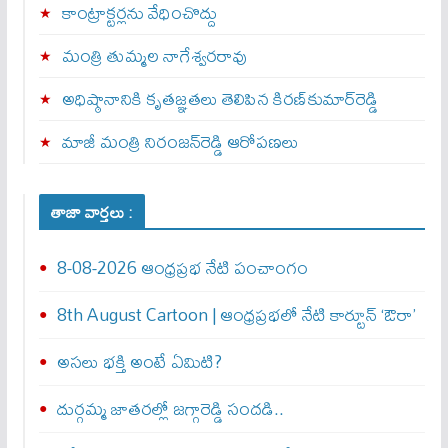
కాంట్రాక్టర్లను వేధించొద్దు
మంత్రి తుమ్మల నాగేశ్వరరావు
అధిష్ఠానానికి కృతజ్ఞతలు తెలిపిన కిరణ్‌కుమార్‌రెడ్డి
మాజీ మంత్రి నిరంజన్‌రెడ్డి ఆరోపణలు
తాజా వార్తలు :
8-08-2026 ఆంధ్రప్రభ నేటి పంచాంగం
8th August Cartoon | ఆంధ్రప్రభలో నేటి కార్టూన్ ‘ఔరా’
అసలు భక్తి అంటే ఏమిటి?
దుర్గమ్మ జాతరల్లో జగ్గారెడ్డి సందడి..