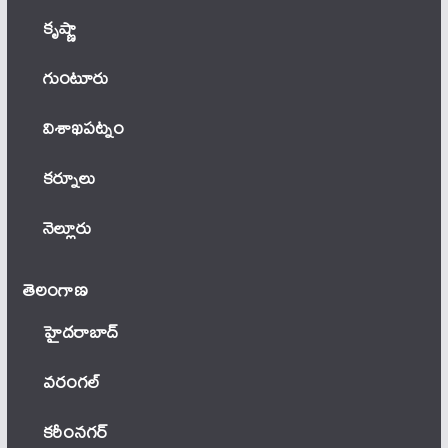
కృష్ణా
గుంటూరు
విశాఖపట్నం
కర్నూలు
నెల్లూరు
తెలంగాణ‌
హైదరాబాద్
వ‌రంగ‌ల్
కరీంనగర్