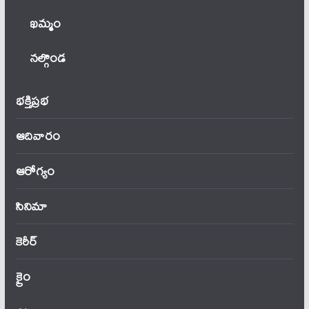
ఖ‌మ్మం
నల్గొండ
భక్తిప్రభ
ఆదివారం
ఆరోగ్యం
సినిమా
కెరీర్
క్రైం