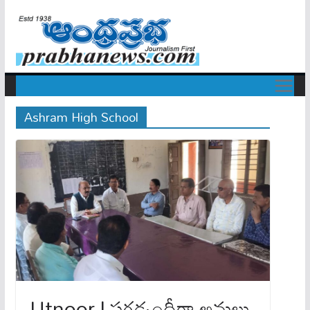
Ashram High School
Utnoor | పగడ్బందీగా అమలు