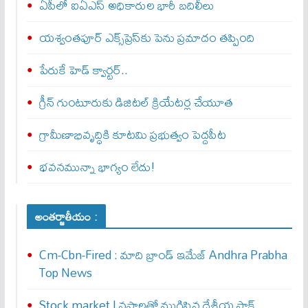
ఏపీలో ఐఏఎస్ అధికారుల భారీ బదిలీలు
యశ్వంతపూర్ ఎక్స్‌ప్రెస్‌కు పెను ప్రమాదం తప్పింది
పేరుకే హెడ్ క్వార్టర్..
గ్రీన్ గుంటూరుకు డిజిటల్ క్రియేటర్ల చేయూత
గ్రామీణాభివృద్ధికి కూటమి ప్రభుత్వం పెద్దపీట
భవనమున్నా భాగ్యం లేదు!
అంతర్జాతీయం :
Cm-Cbn-Fired : మాది బ్రాండ్ ఇమేజ్ Andhra Prabha
Top News
Stock market | నష్టాలతో ముగిసిన దేశీయ స్టాక్