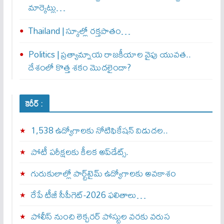
మార్కెట్లు…
Thailand | స్కూల్లో రక్తపాతం…
Politics | ప్రత్యామ్నాయ రాజకీయాల వైపు యువత..
దేశంలో కొత్త శకం మొదలైందా?
కెరీర్ :
1,538 ఉద్యోగాలకు నోటిఫికేషన్ విడుదల..
పోటీ పరీక్షలకు కీలక అప్‌డేట్స్.
గురుకులాల్లో పార్ట్‌టైమ్ ఉద్యోగాలకు అవకాశం
రేపే టీజీ సీపీగెట్‌-2026 ఫలితాలు…
పోలీస్ నుంచి లెక్చరర్ పోస్టుల వరకు వరుస