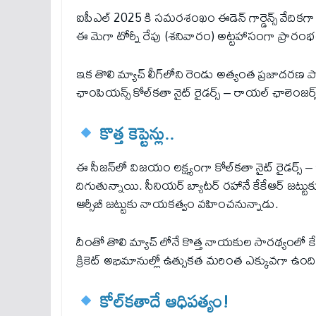
ఐపీఎల్ 2025 కి సమ‌ర‌శంఖం ఈడెన్ గార్డెన్స్ వేదిక‌గా మో
ఈ మెగా టోర్నీ రేపు (శ‌నివారం) అట్ట‌హాసంగా ప్రారం
ఇక తొలి మ్యాచ్ లీగ్‌లోని రెండు అత్యంత ప్రజాదరణ
ఛాంపియ‌న్స్ కోల్‌కతా నైట్ రైడర్స్ – రాయల్ ఛాలెం
కొత్త కెప్టెన్లు..
ఈ సీజన్‌లో విజయం లక్ష్యంగా కోల్‌కతా నైట్ రైడర్స్ – 
దిగుతున్నాయి. సీనియర్ బ్యాటర్ రహానే కేకేఆర్ జ
ఆర్సీబీ జట్టుకు నాయకత్వం వహించ‌నున్నాడు.
దీంతో తొలి మ్యాచ్ లోనే కొత్త నాయకుల సారథ్యంలో క
క్రికెట్ అభిమానుల్లో ఉత్సుకత మరింత ఎక్కువగా ఉంది
కోల్‌కతాదే ఆధిపత్యం!