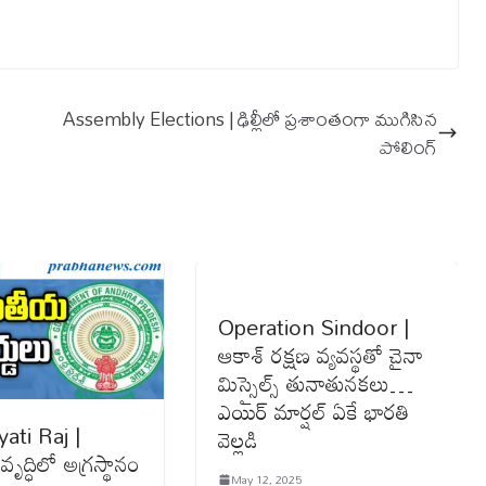
Assembly Elections | ఢిల్లీలో ప్ర‌శాంతంగా ముగిసిన
పోలింగ్
Operation Sindoor |
ఆకాశ్ ర‌క్ష‌ణ వ్య‌వ‌స్థ‌తో చైనా
మిస్సైల్స్ తునాతున‌క‌లు…
ఎయిర్ మార్షల్ ఏకే భారతి
ati Raj |
వెల్లడి
వృద్ధిలో అగ్రస్థానం
May 12, 2025