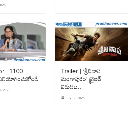
2026
or | 1100
Trailer | ‘శ్రీనివాస
ినియోగించుకోండి
మంగాపురం’ ట్రైలర్
విడుదల..
, 2025
July 12, 2026