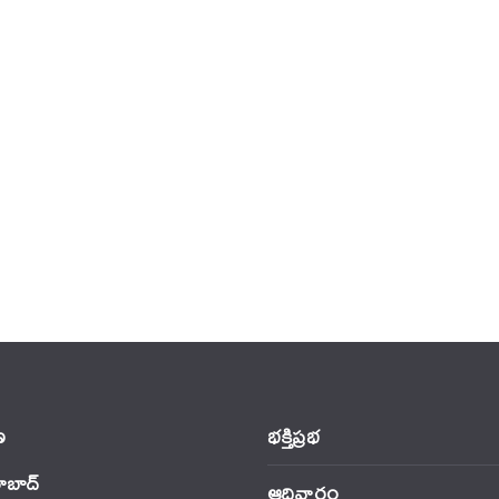
‌
భక్తిప్రభ
ాబాద్
ఆదివారం