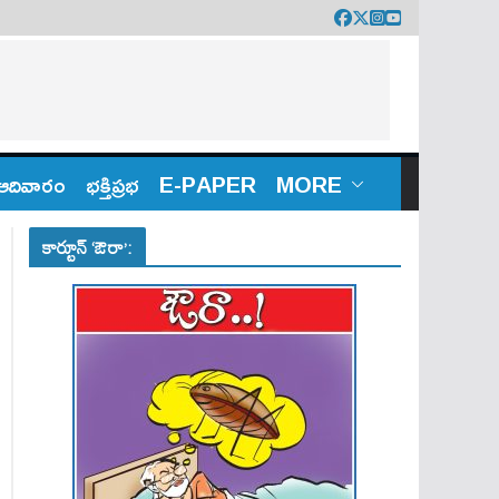
ఆదివారం
భక్తిప్రభ
E-PAPER
MORE
కార్టూన్ ‘ఔరా’: