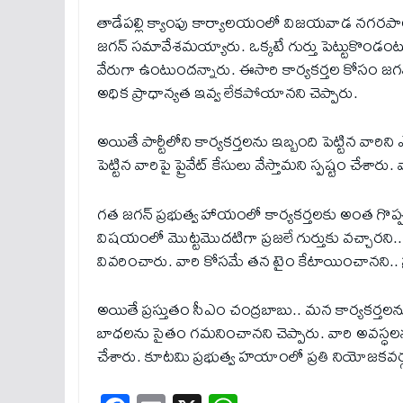
తాడేపల్లి క్యాంపు కార్యాలయంలో విజయవాడ నగరపాలక
జగన్ సమావేశమయ్యారు. ఒక్కటే గుర్తు పెట్టుకొండం
వేరుగా ఉంటుందన్నారు. ఈసారి కార్యకర్తల కోసం జగన్‌ 
అధిక ప్రాధాన్యత ఇవ్వ లేకపోయానని చెప్పారు.
అయితే పార్టీలోని కార్యకర్తలను ఇబ్బంది పెట్టిన వారి
పెట్టిన వారిపై ప్రైవేట్‌ కేసులు వేస్తామని స్పష్టం చ
గత జగన్ ప్రభుత్వ హాయంలో కార్యకర్తలకు అంత గొప్ప
విషయంలో మొట్టమొదటిగా ప్రజలే గుర్తుకు వచ్చారన
వివరించారు. వారి కోసమే తన టైం కేటాయించానని.. 
అయితే ప్రస్తుతం సీఎం చంద్రబాబు.. మన కార్యకర్తలన
బాధలను సైతం గమనించానని చెప్పారు. వారి అవస్ధలన
చేశారు. కూటమి ప్రభుత్వ హయాంలో ప్రతి నియోజకవర్గం