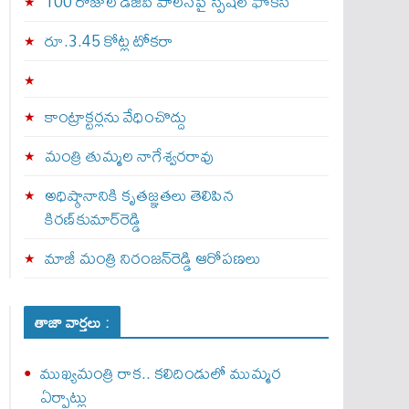
100 రోజుల డీజీపీ పాలనపై స్పెషల్ ఫోకస్
రూ.3.45 కోట్ల టోకరా
కాంట్రాక్టర్లను వేధించొద్దు
మంత్రి తుమ్మల నాగేశ్వరరావు
అధిష్ఠానానికి కృతజ్ఞతలు తెలిపిన
కిరణ్‌కుమార్‌రెడ్డి
మాజీ మంత్రి నిరంజన్‌రెడ్డి ఆరోపణలు
తాజా వార్తలు :
ముఖ్యమంత్రి రాక.. కలిదిండులో ముమ్మర
ఏర్పాట్లు