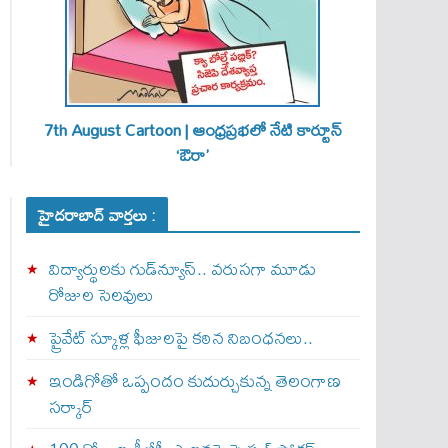
7th August Cartoon | ఆంధ్రప్రభలో నేటి కార్టూన్
‘ఔరా’
హైదరాబాద్ వార్తలు :
విద్యార్థులకు గుడ్‌న్యూస్.. వరుసగా మూడు
రోజుల సెలవులు
ప్రైవేట్ స్కూళ్ల ఫీజులపై కఠిన నిబంధనలు..
ఇండిగోతో ఒప్పందం కుదుర్చుకున్న తెలంగాణ
స‌ర్కార్