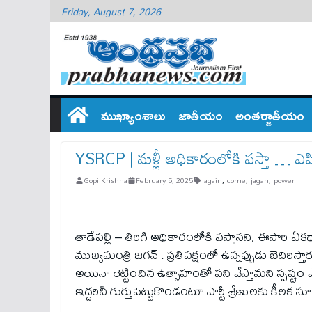
Friday, August 7, 2026
ముఖ్యాంశాలు
జాతీయం
అంతర్జాతీయం
YSRCP | మ‌ళ్లీ అధికారంలోకి వ‌స్తా … ఎపిన
Gopi Krishna
February 5, 2025
again
,
come
,
jagan
,
power
తాడేప‌ల్లి – తిరిగి అధికారంలోకి వ‌స్తాన‌ని, ఈసారి ఏక‌
ముఖ్య‌మంత్రి జ‌గ‌న్ . ప్రతిపక్షంలో ఉన్నప్పుడు బెదిరి
అయినా రెట్టించిన ఉత్సాహంతో పని చేస్తామని స్పష్టం చ
ఇద్దరినీ గుర్తుపెట్టుకొండంటూ పార్టీ శ్రేణులకు కీలక 