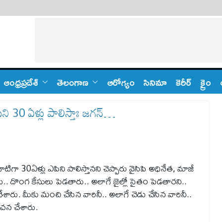
ఆంధ్ర‌ప్ర‌దేశ్
తెలంగాణ‌
ఆరోగ్యం
సినిమా
కెరీర్
క్రైం
ి 30 ఏళ్లు పాలిస్తాః జ‌గ‌న్…
ధాటిగా 30ఏళ్లు ఎపిని పాలిస్తాన‌ని చెప్పారు వైసిపి అధినేత‌, మాజీ
స్తారు.. దొంగ కేసులు పెడతారు.. అలాగే జైల్లో సైతం పెడతారని..
ేశారు. మీకు మంచి చేసిన వారినీ.. అలాగే చెడు చేసిన వారినీ..
సూచన చేశారు.