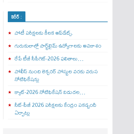
కెరీర్ :
పోటీ పరీక్షలకు కీలక అప్‌డేట్స్.
గురుకులాల్లో పార్ట్‌టైమ్ ఉద్యోగాలకు అవకాశం
రేపే టీజీ సీపీగెట్‌-2026 ఫలితాలు…
పోలీస్ నుంచి లెక్చరర్ పోస్టుల వరకు వరుస
నోటిఫికేషన్లు
క్యాట్-2026 నోటిఫికేషన్ విడుదల…
నీట్-పీజీ 2026 పరీక్షలకు కేంద్రం పకడ్బందీ
ఏర్పాట్లు