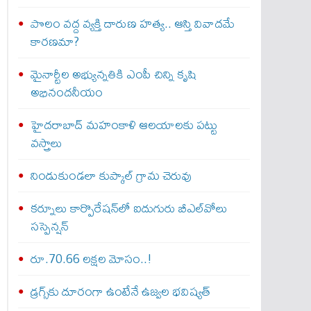
పొలం వద్ద వ్యక్తి దారుణ హత్య.. ఆస్తి వివాదమే
కారణమా?
మైనార్టీల అభ్యున్నతికి ఎంపీ చిన్ని కృషి
అభినందనీయం
హైదరాబాద్ మహంకాళి ఆలయాలకు పట్టు
వస్త్రాలు
నిండుకుండలా కుప్కాల్ గ్రామ చెరువు
కర్నూలు కార్పొరేషన్‌లో ఐదుగురు బీఎల్‌వోలు
సస్పెన్షన్
రూ.70.66 లక్షల మోసం..!
డ్రగ్స్‌కు దూరంగా ఉంటేనే ఉజ్వల భవిష్యత్‌