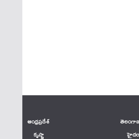
ఆంధ్ర‌ప్ర‌దేశ్
తెలంగాణ
కృష్ణా
హైదర