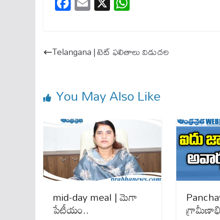
Fa
E
X
W
ce
m
ha
bo
ail
ts
ok
A
Telangana | టెట్ ఫలితాలు విడుదల
pp
You May Also Like
mid-day meal | మెగా
Panchay
పేటీయం..
గ్రామీణాభి