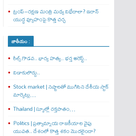
ట్రంప్–రక్షణ మంత్రి మధ్య విభేదాలా? ఇరాన్
యుద్ధ వ్యూహంపై కొత్త చర్చ
జాతీయం :
రీల్స్ గొడవ.. భార్య హత్య.. భర్త అరెస్ట్..
విడాకులొద్దు..
Stock market | నష్టాలతో ముగిసిన దేశీయ స్టాక్
మార్కెట్లు…
Thailand | స్కూల్లో రక్తపాతం…
Politics | ప్రత్యామ్నాయ రాజకీయాల వైపు
యువత.. దేశంలో కొత్త శకం మొదలైందా?