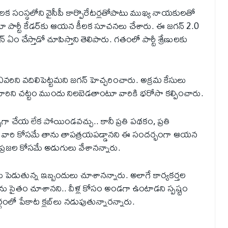
 సంస్ధలోని వైసీపీ కార్పొరేటర్లతోపాటు ముఖ్య నాయకులతో
టూ పార్టీ కేడర్‌కు ఆయన కీలక సూచనలు చేశారు. ఈ జగన్ 2.0
ఏం చేస్తాడో చూపిస్తాని తెలిపారు. గతంలో పార్టీ శ్రేణులకు
ని ఎవరిని వదిలిపెట్టమని జగన్ హెచ్చరించారు. అక్రమ కేసులు
ేశారు. వారిని చట్టం ముందు నిలబెడతాంటూ వారికి భరోసా కల్పించారు.
గా చేయ లేక పోయిండవచ్చు.. కానీ ప్రతి పథకం, ప్రతి
ి.. వారి కోసమే తాను తాపత్రయపడ్డానని ఈ సందర్భంగా ఆయన
ప్రజల కోసమే అడుగులు వేశానన్నారు.
ు పెడుతున్న ఇబ్బందులు చూశానన్నారు. అలాగే కార్యకర్తల
ు సైతం చూశానని.. వీళ్ల కోసం అండగా ఉంటాడని స్పష్టం
లో పేకాట క్లబ్‌లు నడుపుతున్నారన్నారు.