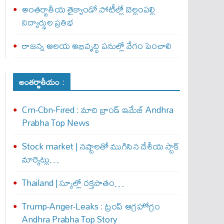
అంతర్జాతీయ తైక్వాండో పోటీల్లో బెల్లంపల్లి
విద్యార్థుల ప్రతిభ
రాజన్న ఆలయ అభివృద్ధి పనుల్లో వేగం పెంచాలి
అంతర్జాతీయం :
Cm-Cbn-Fired : మాది బ్రాండ్ ఇమేజ్ Andhra
Prabha Top News
Stock market | నష్టాలతో ముగిసిన దేశీయ స్టాక్
మార్కెట్లు…
Thailand | స్కూల్లో రక్తపాతం…
Trump-Anger-Leaks : ట్రంప్ ఆగ్ర‌హోగ్రం
Andhra Prabha Top Story