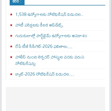
కెరీర్ :
1,538 ఉద్యోగాలకు నోటిఫికేషన్ విడుదల..
పోటీ పరీక్షలకు కీలక అప్‌డేట్స్.
గురుకులాల్లో పార్ట్‌టైమ్ ఉద్యోగాలకు అవకాశం
రేపే టీజీ సీపీగెట్‌-2026 ఫలితాలు…
పోలీస్ నుంచి లెక్చరర్ పోస్టుల వరకు వరుస
నోటిఫికేషన్లు
క్యాట్-2026 నోటిఫికేషన్ విడుదల…