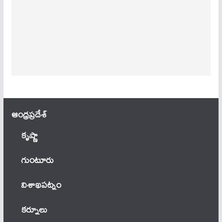
ఆంధ్ర‌ప్ర‌దేశ్
కృష్ణా
గుంటూరు
విశాఖపట్నం
కర్నూలు