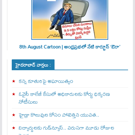
8th August Cartoon | ఆంధ్రప్రభలో నేటి కార్టూన్ ‘ఔరా’
హైదరాబాద్ వార్తలు :
కన్న కూతురిపై అఘాయిత్యం
ఓవైసీ కాలేజీ కేసులో అధికారులకు కోర్టు ధిక్కరణ
నోటీసులు
హైడ్రా కొలువుల కోసం పోటెత్తిన యువత..
విద్యార్థులకు గుడ్‌న్యూస్.. వరుసగా మూడు రోజుల