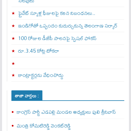
సెలవులు
ప్రైవేట్ స్కూళ్ల ఫీజులపై కఠిన నిబంధనలు..
ఇండిగోతో ఒప్పందం కుదుర్చుకున్న తెలంగాణ స‌ర్కార్
100 రోజుల డీజీపీ పాలనపై స్పెషల్ ఫోకస్
రూ.3.45 కోట్ల టోకరా
కాంట్రాక్టర్లను వేధించొద్దు
తాజా వార్తలు :
కాంగ్రెస్ పార్టీ ఎడపల్లి మండల అధ్యక్షులు పులి శ్రీనివాస్
మంత్రి కోమటిరెడ్డి వెంక‌ట్‌రెడ్డి