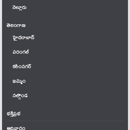
నెల్లూరు
తెలంగాణ‌
హైదరాబాద్
వ‌రంగ‌ల్
కరీంనగర్
ఖ‌మ్మం
నల్గొండ
భక్తిప్రభ
ఆదివారం