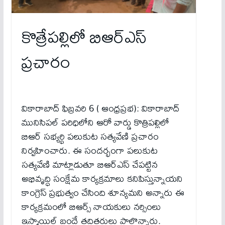
కొత్రేపల్లిలో బిఆర్ఎస్
ప్రచారం
వికారాబాద్ ఫిబ్రవరి 6 ( ఆంధ్రప్రభ): వికారాబాద్
మునిసిపల్ పరిధిలోని ఆరో వార్డు కొత్రిపల్లిలో
బిఆర్ సభ్యర్థి పలుకుట సత్యవేణి ప్రచారం
నిర్వహించారు. ఈ సందర్భంగా పలుకుట
సత్యవేణి మాట్లాడుతూ బిఆర్ఎస్ చేపట్టిన
అభివృద్ధి సంక్షేమ కార్యక్రమాలు కనిపిస్తున్నాయని
కాంగ్రెస్ ప్రభుత్వం చేసింది శూన్యమని అన్నారు ఈ
కార్యక్రమంలో బిఆర్స్ నాయకులు నర్సింలు
ఇస్మాయిల్ బందే తదితరులు పాల్గొన్నారు.