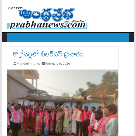
కొత్రేపల్లిలో బిఆర్ఎస్ ప్రచారం
Praneeth Kumar
February 6, 2026