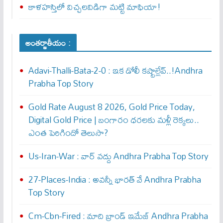
​కాళహస్తిలో విచ్చలవిడిగా మట్టి మాఫియా!
అంతర్జాతీయం :
Adavi-Thalli-Bata-2-0 : ఇక డోలీ క‌ష్టాల్లేవ్..!Andhra
Prabha Top Story
Gold Rate August 8 2026, Gold Price Today,
Digital Gold Price | బంగారం ధరలకు మళ్లీ రెక్కలు..
ఎంత పెరిగిందో తెలుసా?
Us-Iran-War : వార్ వ‌ద్దు Andhra Prabha Top Story
27-Places-India : అవ‌న్నీ భార‌త్ వే Andhra Prabha
Top Story
Cm-Cbn-Fired : మాది బ్రాండ్ ఇమేజ్ Andhra Prabha