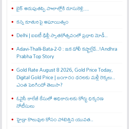
బైక్‌ అదుపుతప్పి పొలాల్లోకి దూసుకెళ్లి…
కన్న కూతురిపై అఘాయిత్యం
Delhi | ఐఐటీ ఢిల్లీ స్నాతకోత్సవంలో ప్రధాని మోడీ..
Adavi-Thalli-Bata-2-0 : ఇక డోలీ క‌ష్టాల్లేవ్..!Andhra
Prabha Top Story
Gold Rate August 8 2026, Gold Price Today,
Digital Gold Price | బంగారం ధరలకు మళ్లీ రెక్కలు..
ఎంత పెరిగిందో తెలుసా?
ఓవైసీ కాలేజీ కేసులో అధికారులకు కోర్టు ధిక్కరణ
నోటీసులు
హైడ్రా కొలువుల కోసం పోటెత్తిన యువత..