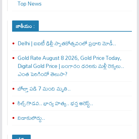
Top News
జాతీయం :
Delhi | ఐఐటీ ఢిల్లీ స్నాతకోత్సవంలో ప్రధాని మోడీ..
Gold Rate August 8 2026, Gold Price Today,
Digital Gold Price | బంగారం ధరలకు మళ్లీ రెక్కలు..
ఎంత పెరిగిందో తెలుసా?
బోల్తా పడి 7 మంది మృతి..
రీల్స్ గొడవ.. భార్య హత్య.. భర్త అరెస్ట్..
విడాకులొద్దు..