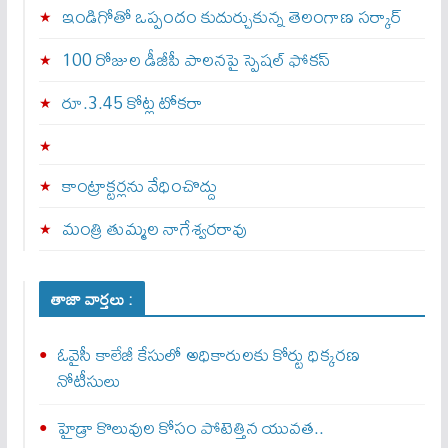
ఇండిగోతో ఒప్పందం కుదుర్చుకున్న తెలంగాణ స‌ర్కార్
100 రోజుల డీజీపీ పాలనపై స్పెషల్ ఫోకస్
రూ.3.45 కోట్ల టోకరా
కాంట్రాక్టర్లను వేధించొద్దు
మంత్రి తుమ్మల నాగేశ్వరరావు
తాజా వార్తలు :
ఓవైసీ కాలేజీ కేసులో అధికారులకు కోర్టు ధిక్కరణ
నోటీసులు
హైడ్రా కొలువుల కోసం పోటెత్తిన యువత..