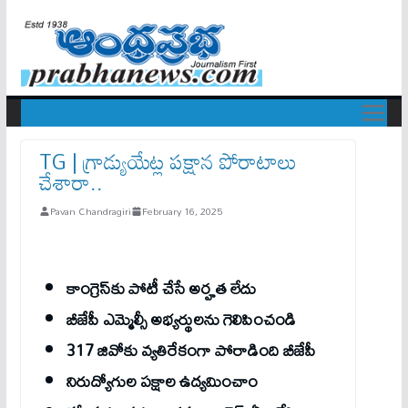
TG | గ్రాడ్యుయేట్ల పక్షాన పోరాటాలు
చేశారా..
Pavan Chandragiri
February 16, 2025
కాంగ్రెస్‌కు పోటీ చేసే అర్హత లేదు
బీజేపీ ఎమ్మెల్సీ అభ్యర్థులను గెలిపించండి
317 జివోకు వ్యతిరేకంగా పోరాడింది బీజేపీ
నిరుద్యోగుల పక్షాల ఉద్యమించాం