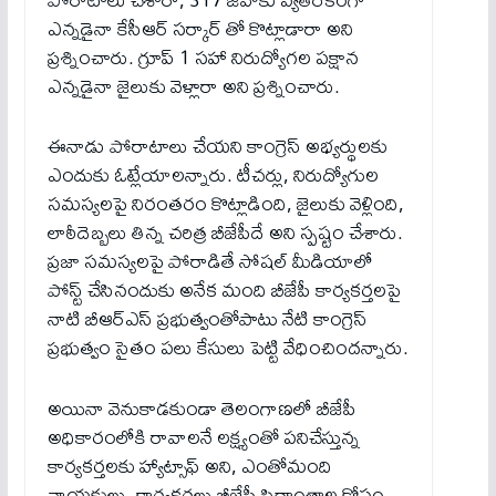
ఎన్నడైనా కేసీఆర్ సర్కార్ తో కొట్లాడారా అని
ప్రశ్నించారు. గ్రూప్ 1 సహా నిరుద్యోగల పక్షాన
ఎన్నడైనా జైలుకు వెళ్లారా అని ప్రశ్నించారు.
ఈనాడు పోరాటాలు చేయని కాంగ్రెస్ అభ్యర్థులకు
ఎందుకు ఓట్లేయాలన్నారు. టీచర్లు, నిరుద్యోగుల
సమస్యలపై నిరంతరం కొట్లాడింది, జైలుకు వెళ్లింది,
లాఠీదెబ్బలు తిన్న చరిత్ర బీజేపీదే అని స్పష్టం చేశారు.
ప్రజా సమస్యలపై పోరాడితే సోషల్ మీడియాలో
పోస్ట్ చేసినందుకు అనేక మంది బీజేపీ కార్యకర్తలపై
నాటి బీఆర్ఎస్ ప్రభుత్వంతోపాటు నేటి కాంగ్రెస్
ప్రభుత్వం సైతం పలు కేసులు పెట్టి వేధించిందన్నారు.
అయినా వెనుకాడకుండా తెలంగాణలో బీజేపీ
అధికారంలోకి రావాలనే లక్ష్యంతో పనిచేస్తున్న
కార్యకర్తలకు హ్యాట్సాఫ్ అని, ఎంతోమంది
నాయకులు, కార్యకర్తలు బీజేపీ సిద్ధాంతాల కోసం