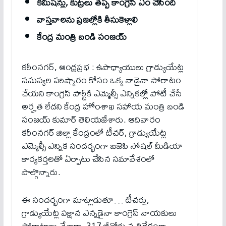
కమీషన్లు, కుట్రలు తప్ప కాంగ్రెస్ ఏం చేసింది
వాస్తవాలను ప్రజల్లోకి తీసుకెళ్లాలి
కేంద్ర మంత్రి బండి సంజయ్
కరీంనగర్, ఆంధ్రప్రభ : ఉపాధ్యాయులు గ్రాడ్యుయేట్ల
సమస్యల పరిష్కారం కోసం ఒక్క నాడైనా పోరాటం
చేయని కాంగ్రెస్ పార్టీకి ఎమ్మెల్సీ ఎన్నికల్లో పోటీ చేసే
అర్హత లేదని కేంద్ర హోంశాఖ సహాయ మంత్రి బండి
సంజయ్ కుమార్ తెలియజేశారు. ఆదివారం
కరీంనగర్ జిల్లా కేంద్రంలో టీచర్, గ్రాడ్యుయేట్ల
ఎమ్మెల్సీ ఎన్నిక సందర్భంగా బిజెపి సోషల్ మీడియా
కార్యకర్తలతో ఏర్పాటు చేసిన సమావేశంలో
పాల్గొన్నారు.
ఈ సంద‌ర్భంగా మాట్లాడుతూ… టీచర్లు,
గ్రాడ్యుయేట్ల పక్షాన ఎన్నడైనా కాంగ్రెస్ నాయకులు
పోరాటాలు చేశారా, 317 జీవోకు వ్యతిరేకంగా