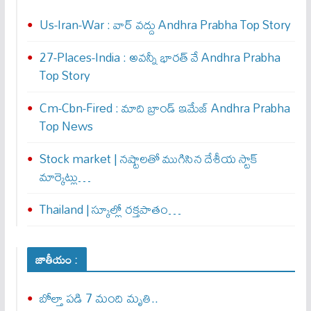
Us-Iran-War : వార్ వ‌ద్దు Andhra Prabha Top Story
27-Places-India : అవ‌న్నీ భార‌త్ వే Andhra Prabha
Top Story
Cm-Cbn-Fired : మాది బ్రాండ్ ఇమేజ్ Andhra Prabha
Top News
Stock market | నష్టాలతో ముగిసిన దేశీయ స్టాక్
మార్కెట్లు…
Thailand | స్కూల్లో రక్తపాతం…
జాతీయం :
బోల్తా పడి 7 మంది మృతి..