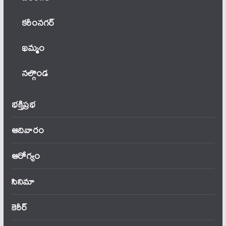
కరీంనగర్
ఖ‌మ్మం
నల్గొండ
భక్తిప్రభ
ఆదివారం
ఆరోగ్యం
సినిమా
కెరీర్