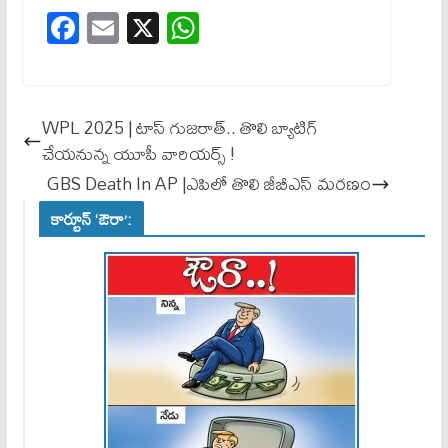
Fa
E
X
W
ce
m
ha
bo
ail
ts
ok
A
WPL 2025 | టాస్ గుజ‌రాత్.. తొలి బ్యాటిగ్
pp
చేయ‌నున్న‌ యూపీ వారియ‌ర్స్ !
GBS Death In AP |ఎపిలో తొలి జీబీఎస్ మరణం
కార్టూన్ ‘ఔరా’: