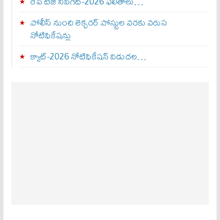
రేపే టీజీ సీపీగెట్‌-2026 ఫలితాలు…
పోలీస్ నుంచి లెక్చరర్ పోస్టుల వరకు వరుస
నోటిఫికేషన్లు
క్యాట్-2026 నోటిఫికేషన్ విడుదల…