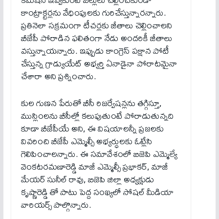
కాంట్రాక్టర్లను వేధింపులకు గురిచేస్తున్నారన్నారు.
ప్రతినెలా సక్రమంగా టీచర్లకు జీతాలు చెల్లించాలని
బీజేపీ పోరాడిన ఫలితంగా నేడు అందరికీ జీతాలు
వస్తున్నాయన్నారు. ఇప్పుడు కాంగ్రెస్ పక్షాన పోటీ
చేస్తున్న గ్రాడ్యుయేట్ అభ్యర్తి ఏనాడైనా పోరాటమైనా
చేశారా అని ప్రశ్నించారు.
కుల గుణన పేరుతో బీసీ రిజర్వేషన్లను తగ్గిస్తూ,
ముస్లింలను బీసీల్లో కలుపుతుంటే పోరాడుతున్నది
కూడా బీజేపీయే అని, ఈ విషయాలన్నీ ప్రజలకు
వివరించి బీజేపీ ఎమ్మెల్సీ అభ్యర్ధులకు ఓట్లేసి
గెలిపించాలన్నారు. ఈ సమావేశంలో బిజెపి ఎమ్మెల్యే
వెంకటరమణారెడ్డి మాజీ ఎమ్మెల్సీ ప్రభాకర్, మాజీ
మేయర్ సునీల్ రావు, బిజెపి జిల్లా అధ్యక్షుడు
కృష్ణారెడ్డి తో పాటు పెద్ద సంఖ్యలో సోషల్ మీడియా
వారియర్స్ పాల్గొన్నారు.