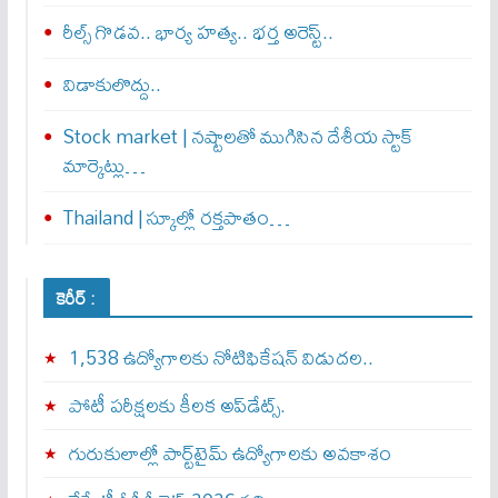
రీల్స్ గొడవ.. భార్య హత్య.. భర్త అరెస్ట్..
విడాకులొద్దు..
Stock market | నష్టాలతో ముగిసిన దేశీయ స్టాక్
మార్కెట్లు…
Thailand | స్కూల్లో రక్తపాతం…
కెరీర్ :
1,538 ఉద్యోగాలకు నోటిఫికేషన్ విడుదల..
పోటీ పరీక్షలకు కీలక అప్‌డేట్స్.
గురుకులాల్లో పార్ట్‌టైమ్ ఉద్యోగాలకు అవకాశం