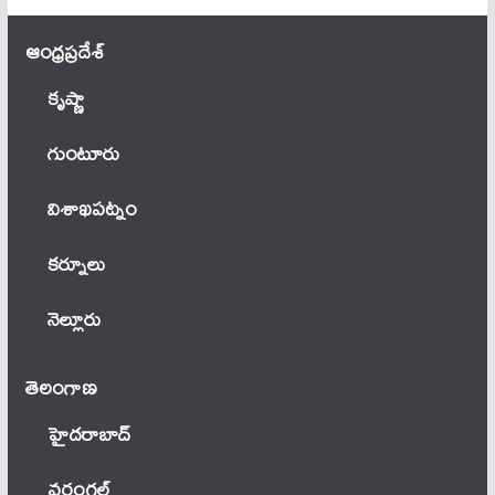
ఆంధ్ర‌ప్ర‌దేశ్
కృష్ణా
గుంటూరు
విశాఖపట్నం
కర్నూలు
నెల్లూరు
తెలంగాణ‌
హైదరాబాద్
వ‌రంగ‌ల్