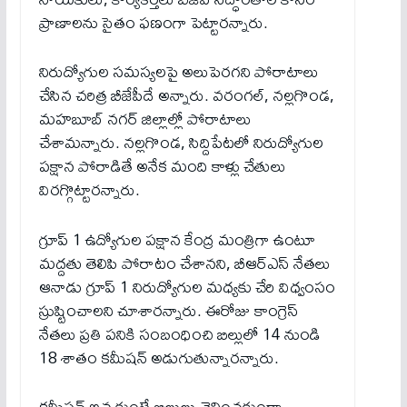
ప్రాణాలను సైతం ఫణంగా పెట్టారన్నారు.
నిరుద్యోగుల సమస్యలపై అలుపెరగని పోరాటాలు
చేసిన చరిత్ర బీజేపీదే అన్నారు. వరంగల్, నల్లగొండ,
మహబూబ్ నగర్ జిల్లాల్లో పోరాటాలు
చేశామన్నారు. నల్లగొండ, సిద్దిపేటలో నిరుద్యోగుల
పక్షాన పోరాడితే అనేక మంది కాళ్లు చేతులు
విరగ్గొట్టారన్నారు.
గ్రూప్ 1 ఉద్యోగుల పక్షాన కేంద్ర మంత్రిగా ఉంటూ
మద్దతు తెలిపి పోరాటం చేశానని, బీఆర్ఎస్ నేతలు
ఆనాడు గ్రూప్ 1 నిరుద్యోగుల మధ్యకు చేరి విధ్వంసం
స్రుష్టించాలని చూశారన్నారు. ఈరోజు కాంగ్రెస్
నేతలు ప్రతి పనికి సంబంధించి బిల్లులో 14 నుండి
18 శాతం కమీషన్ అడుగుతున్నారన్నారు.
కమీషన్ ఇవ్వకుంటే బిల్లులు చెల్లించకుండా