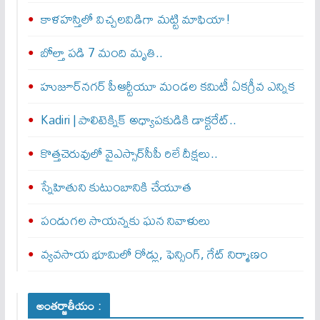
​కాళహస్తిలో విచ్చలవిడిగా మట్టి మాఫియా!
బోల్తా పడి 7 మంది మృతి..
హుజూర్‌నగర్ పీఆర్టీయూ మండల కమిటీ ఏకగ్రీవ ఎన్నిక
Kadiri | పాలిటెక్నిక్ అధ్యాపకుడికి డాక్టరేట్..
కొత్తచెరువులో వైఎస్సార్‌సీపీ రిలే దీక్షలు..
స్నేహితుని కుటుంబానికి చేయూత‌
పండుగల సాయన్నకు ఘన నివాళులు
వ్యవసాయ భూమిలో రోడ్లు, ఫెన్సింగ్‌, గేట్‌ నిర్మాణం
అంతర్జాతీయం :