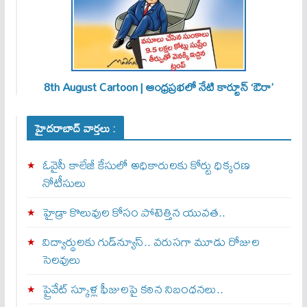
8th August Cartoon | ఆంధ్రప్రభలో నేటి కార్టూన్ ‘ఔరా’
హైదరాబాద్ వార్తలు :
ఓవైసీ కాలేజీ కేసులో అధికారులకు కోర్టు ధిక్కరణ
నోటీసులు
హైడ్రా కొలువుల కోసం పోటెత్తిన యువత..
విద్యార్థులకు గుడ్‌న్యూస్.. వరుసగా మూడు రోజుల
సెలవులు
ప్రైవేట్ స్కూళ్ల ఫీజులపై కఠిన నిబంధనలు..