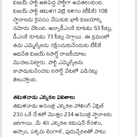
విజయ్ పార్టీ అతిపెద్ద పార్టీగా అవతరించింది.
విజయ్ పార్టీ తమిళగ వెట్రి కళగం (టీవీకే) 108
స్థానాలను కైవసం చేసుకుని భారీ విజయాన్ని
నమోదు చేసింది. అన్నాడీఎంకే కూటమి 53 సీట్లు,
డీఎంకే కూటమి 73 సీట్లు నెగ్గాయి. ఈ క్రమంలో
తమ ఎమ్మెల్యేలను రక్షించుకునేందుకు టీవీకే
అధినేత విజయ్ రిసార్ట్ రాజకీయాలు
మొదలుపెట్టారు. పార్టీ ఎమ్మెల్యేలను
కాపాడుకునేందకు రిసార్ట్ వేటలో పడినట్లు
తెలుస్తోంది.
తమిళనాడు ఎన్నికల ఫలితాలు
తమిళనాడు అసెంబ్లీ ఎన్నికల పోలింగ్ ఏప్రిల్
23న ఒకే దేశలో మొత్తం 234 అసెంబ్లీ స్థానాలకు
జరిగాయి. మే 4న ఎన్నికల కమిషన్ కేరళం,
అస్సాం, పశ్చిమ బెంగాల్, పుదుచ్చేరిలతో పాటు