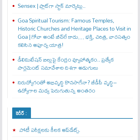
Sensex | ఫ్లాట్‌గా స్టాక్ మార్కెట్లు..
Goa Spiritual Tourism: Famous Temples,
Historic Churches and Heritage Places to Visit in
Goa | గోవా అంటే బీచ్‌లే కాదు… భక్తి, చరిత్ర, వారసత్వం
కలిసిన అపూర్వ యాత్ర!
డీలిమిటేషన్ బిల్లుపై కేంద్రం వ్యూహాత్మకం.. ప్రత్యేక
పార్లమెంట్ సమావేశాల దిశగా అడుగులు
నిరుద్యోగంతో అభివృద్ధి కొనసాగేనా? జీడీపీ వృద్ధి–
ఉద్యోగాల మధ్య పెరుగుతున్న అంతరం
కెరీర్ :
పోటీ పరీక్షలకు కీలక అప్‌డేట్స్.