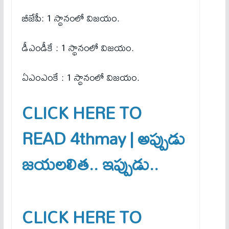
బీజేపీ: 1 స్థానంలో విజయం.
డీఎండీకే : 1 స్థానంలో విజయం.
ఏఎంఎంకే : 1 స్థానంలో విజయం.
CLICK HERE TO
READ 4thmay | అప్పుడు
జయలలిత.. ఇప్పుడు..
CLICK HERE TO