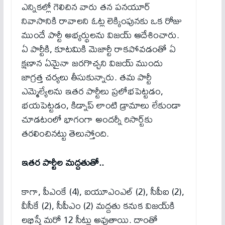
ఎన్నికల్లో గెలిచిన వారు తన పనయూర్
నివాసానికి రావాలని ఓట్ల లెక్కింపునకు ఒక రోజు
ముందే పార్టీ అభ్యర్థులను విజయ్ ఆదేశించారు.
ఏ పార్టీకి, కూటమికి మెజార్టీ రాకపోవడంతో ఏ
క్షణాన ఏమైనా జరగొచ్చ‌ని విజయ్ ముందు
జాగ్రత్త చర్యలు తీసుకున్నారు. తమ పార్టీ
ఎమ్మెల్యేలను ఇతర పార్టీలు ప్రలోభపెట్టడం,
భయపెట్టడం, కిడ్నాప్ లాంటి డ్రామాలు లేకుండా
చూడటంలో భాగంగా అందర్నీ రిసార్ట్‌కు
త‌ర‌లించిన‌ట్టు తెలుస్తోంది.
ఇత‌ర పార్టీల మ‌ద్ద‌తుతో..
కాగా, పీఎంకే (4), ఐయూఎంఎల్ (2), సీపీఐ (2),
వీసీకే (2), సీపీఎం (2) మద్దతు కనుక విజయ్‌కి
లభిస్తే మరో 12 సీట్లు అవుతాయి. దాంతో