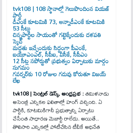
tvk108 | 108 స్థానాల్లో గెలుపొందింన వియ‌జ్
పార్టీ
డీఎంకే కూట‌మికి 73, అన్నాడీఎంకే కూట‌మికి
53 సీట్లు
చిన్న‌పార్టీల సాయంతో గ‌ట్టెక్కేందుకు ద‌ళ‌ప‌తి
స్కెచ్‌
మ‌ద్ద‌తు ఇచ్చేందుకు సిద్ధంగా పీఎంకే,
ఐయూఎంఎల్‌, సీపీఐ, వీసీకే, సీపీఎం
12 సీట్ల స‌పోర్టుతో ప్ర‌భుత్వం ఏర్పాటుకు మార్గం
సుగ‌మం
గ‌వ‌ర్న‌ర్‌కు 10 రోజుల గ‌డువు కోరుతూ విజ‌య్
లేఖ‌
tvk108 | సెంట్ర‌ల్ డెస్క్‌, ఆంధ్ర‌ప్ర‌భ :
తమిళనాడు
అసెంబ్లీ ఎన్నికల ఫలితాల్లో హంగ్ వచ్చింది. ఏ
పార్టీకి, కూటమికిగానీ ప్రభుత్వాన్ని ఏర్పాటు
చేసేంత సాధారణ మెజార్టీ రాలేదు. అయితే..
తొలిసారి ఎన్నికల్లో పోటీచేసిన టీవీకే అధినేత