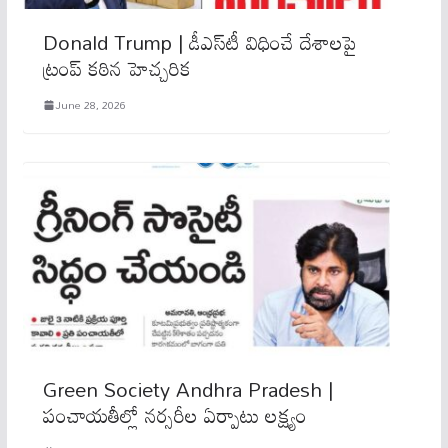
Donald Trump | డీఎస్‌టీ విధించే దేశాలపై
ట్రంప్ కఠిన హెచ్చరిక
June 28, 2026
Green Society Andhra Pradesh |
పంచాయతీల్లో నర్సరీల ఏర్పాటు లక్ష్యం