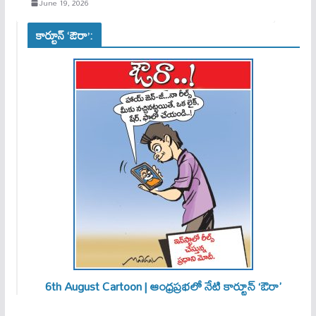
June 19, 2026
కార్టూన్ ‘ఔరా’:
6th August Cartoon | ఆంధ్రప్రభలో నేటి కార్టూన్ ‘ఔరా’