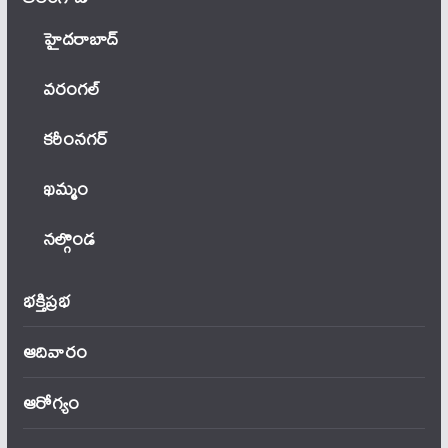
హైదరాబాద్
వ‌రంగ‌ల్
కరీంనగర్
ఖ‌మ్మం
నల్గొండ
భక్తిప్రభ
ఆదివారం
ఆరోగ్యం