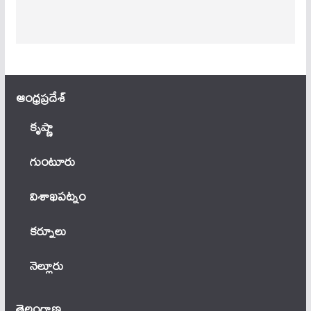
ఆంధ్ర‌ప్ర‌దేశ్
కృష్ణా
గుంటూరు
విశాఖపట్నం
కర్నూలు
నెల్లూరు
తెలంగాణ‌