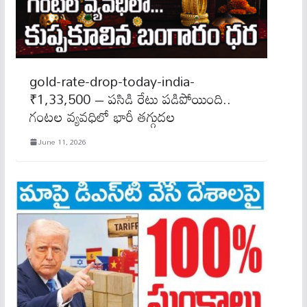
gold-rate-drop-today-india-
₹1,33,500 – పసిడి రేటు పడిపోయింది..
గంటల వ్యవధిలో భారీ తగ్గుదల
June 11, 2026