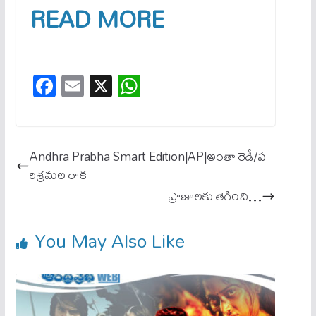
READ MORE
Fa
E
X
W
ce
m
ha
bo
ail
ts
ok
A
Andhra Prabha Smart Edition|AP|అంతా రెడీ/ప
pp
రిశ్రమల రాక
ప్రాణాలకు తెగించి…
You May Also Like