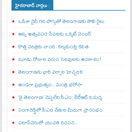
హైదరాబాద్ వార్తలు :
ఒడిశా నైనీ గని బొగ్గుతో తెలంగాణకు తొలి రైలు
అన్ని అత్యవసర సేవలకు ఒక్క‌టే నెంబ‌ర్‌
కొత్త చరిత్రకు నాంది: క‌ల్వ‌కుంట్ల కవిత
మూడు రోజుల వరుస సెలవులకు అవకాశం!
తెలంగాణకు భారీ వర్షాల హెచ్చరిక
అండగా ప్రభుత్వం.. మంత్రి భరోసా
‘జై తెలంగాణ’ చెప్పలేని సీఎం: కేటీఆర్ విమర్శ
సంగారెడ్డిలో సీఎం చేతుల మీదుగా ప్రారంభం
పటాన్‌చెరులో యువతి నిరసన..