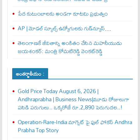
పేద కుటుంబాలకు అండగా కూటమి ప్రభుత్వం
AP | మోడల్ స్కూల్స్ ఉద్యోగులకు గుడ్‌న్యూస్…
తెలంగాణకే జీవితాన్ని అంకితం చేసిన మహనీయుడు
జయశంకర్: మంత్రి కోమటిరెడ్డి వెంకట్‌రెడ్డి
అంతర్జాతీయం :
Gold Price Today August 6, 2026 |
Andhraprabha | Business News|మూడు రోజులుగా
పసిడి పరుగులు.. ఒక్కరోజే రూ.2,890 పెరుగుద‌ల‌..!
Operation-Rare-India మాగ్నెట్ పై ఫుల్ ఫోక‌స్ Andhra
Prabha Top Story