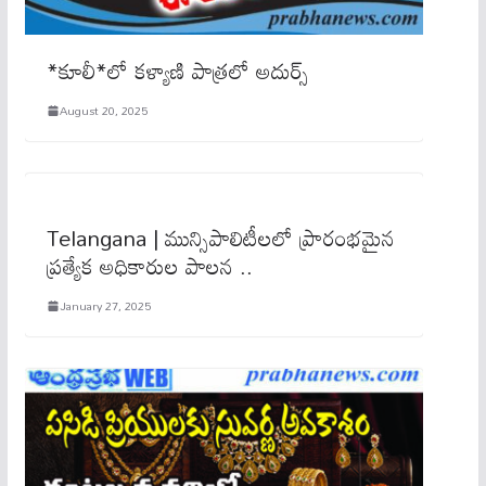
*కూలీ*లో క‌ళ్యాణి పాత్ర‌లో అదుర్స్‌
August 20, 2025
Telangana | మున్సిపాలిటీల‌లో ప్రారంభ‌మైన
ప్ర‌త్యేక అధికారుల పాల‌న ..
January 27, 2025