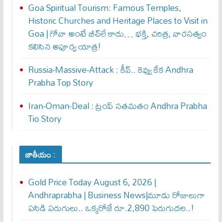
Goa Spiritual Tourism: Famous Temples,
Historic Churches and Heritage Places to Visit in
Goa | గోవా అంటే బీచ్‌లే కాదు… భక్తి, చరిత్ర, వారసత్వం
కలిసిన అపూర్వ యాత్ర!
Russia-Massive-Attack : కీవ్‌.. కెవ్వు కేక‌ Andhra
Prabha Top Story
Iran-Oman-Deal : ట్రంప్ స‌త‌మ‌తం Andhra Prabha
Tio Story
జాతీయం :
Gold Price Today August 6, 2026 |
Andhraprabha | Business News|మూడు రోజులుగా
పసిడి పరుగులు.. ఒక్కరోజే రూ.2,890 పెరుగుద‌ల‌..!