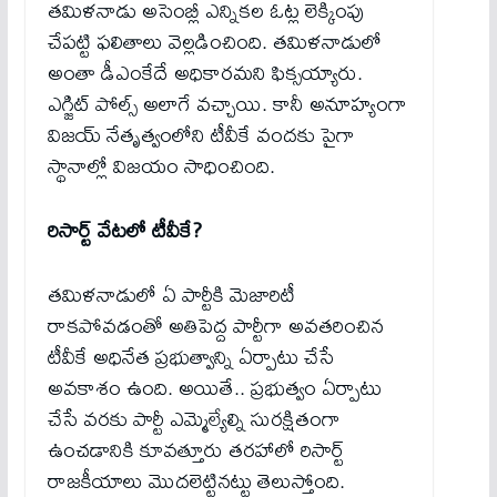
తమిళనాడు అసెంబ్లీ ఎన్నికల ఓట్ల లెక్కింపు
చేపట్టి ఫలితాలు వెల్లడించింది. తమిళనాడులో
అంతా డీఎంకేదే అధికారమని ఫిక్సయ్యారు.
ఎగ్జిట్ పోల్స్ అలాగే వచ్చాయి. కానీ అనూహ్యంగా
విజయ్ నేతృత్వంలోని టీవీకే వందకు పైగా
స్థానాల్లో విజయం సాధించింది.
రిసార్ట్ వేటలో టీవీకే?
తమిళనాడులో ఏ పార్టీకి మెజారిటీ
రాకపోవడంతో అతిపెద్ద పార్టీగా అవతరించిన
టీవీకే అధినేత ప్రభుత్వాన్ని ఏర్పాటు చేసే
అవకాశం ఉంది. అయితే.. ప్రభుత్వం ఏర్పాటు
చేసే వరకు పార్టీ ఎమ్మెల్యేల్ని సురక్షితంగా
ఉంచడానికి కూవత్తూరు తరహాలో రిసార్ట్
రాజ‌కీయాలు మొద‌లెట్టిన‌ట్టు తెలుస్తోంది.