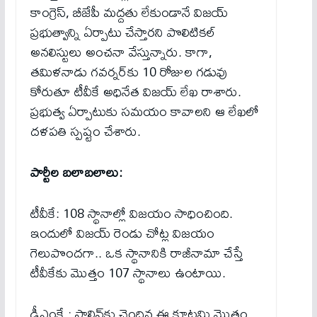
కాంగ్రెస్, బీజేపీ మద్దతు లేకుండానే విజయ్
ప్రభుత్వాన్ని ఏర్పాటు చేస్తార‌ని పొలిటిక‌ల్
అన‌లిస్టులు అంచ‌నా వేస్తున్నారు. కాగా,
త‌మిళ‌నాడు గ‌వ‌ర్న‌ర్‌కు 10 రోజుల గ‌డువు
కోరుతూ టీవీకే అధినేత విజ‌య్ లేఖ రాశారు.
ప్ర‌భుత్వ ఏర్పాటుకు స‌మ‌యం కావాల‌ని ఆ లేఖ‌లో
ద‌ళ‌ప‌తి స్ప‌ష్టం చేశారు.
పార్టీల బ‌లాబ‌లాలు:
టీవీకే: 108 స్థానాల్లో విజయం సాధించింది.
ఇందులో విజయ్ రెండు చోట్ల విజయం
గెలుపొంద‌గా.. ఒక స్థానానికి రాజీనామా చేస్తే
టీవీకేకు మొత్తం 107 స్థానాలు ఉంటాయి.
డీఎంకే : స్టాలిన్‌కు చెందిన ఈ కూటమి మొత్తం