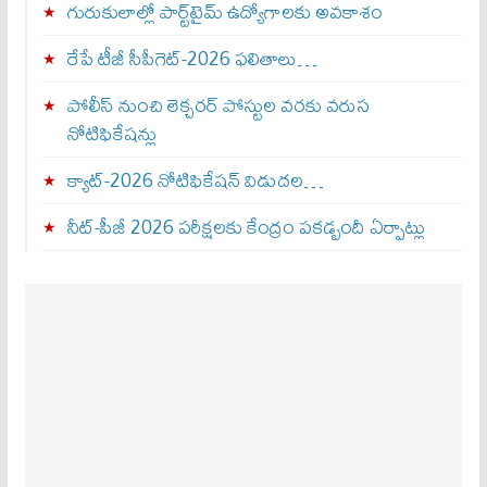
గురుకులాల్లో పార్ట్‌టైమ్ ఉద్యోగాలకు అవకాశం
రేపే టీజీ సీపీగెట్‌-2026 ఫలితాలు…
పోలీస్ నుంచి లెక్చరర్ పోస్టుల వరకు వరుస
నోటిఫికేషన్లు
క్యాట్-2026 నోటిఫికేషన్ విడుదల…
నీట్-పీజీ 2026 పరీక్షలకు కేంద్రం పకడ్బందీ ఏర్పాట్లు