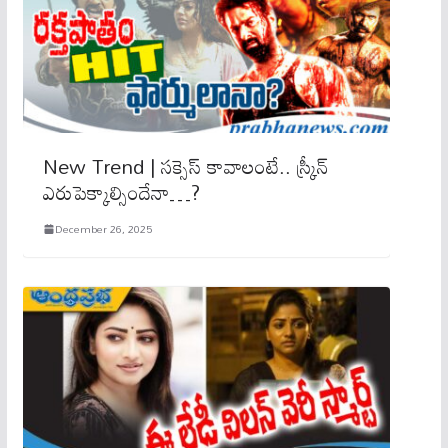
New Trend | సక్సెస్ కావాలంటే.. స్క్రీన్
ఎరుపెక్కాల్సిందేనా…?
December 26, 2025