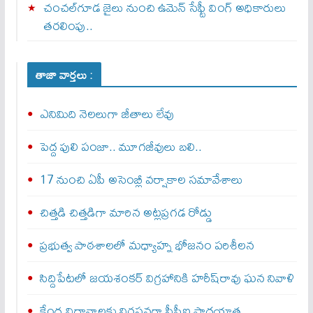
చంచల్‌గూడ జైలు నుంచి ఉమెన్ సేఫ్టీ వింగ్ అధికారులు
తరలింపు..
తాజా వార్తలు :
ఎనిమిది నెలలుగా జీతాలు లేవు
పెద్ద పులి పంజా.. మూగజీవులు బలి..
17 నుంచి ఏపీ అసెంబ్లీ వర్షాకాల సమావేశాలు
చిత్తడి చిత్తడిగా మారిన అట్లప్రగడ రోడ్డు
ప్రభుత్వ పాఠశాలలో మధ్యాహ్న భోజనం పరిశీలన
సిద్దిపేటలో జయశంకర్ విగ్రహానికి హరీష్‌రావు ఘన నివాళి
కేంద్ర విధానాలకు నిరసనగా సీపీఐ పాదయాత్ర