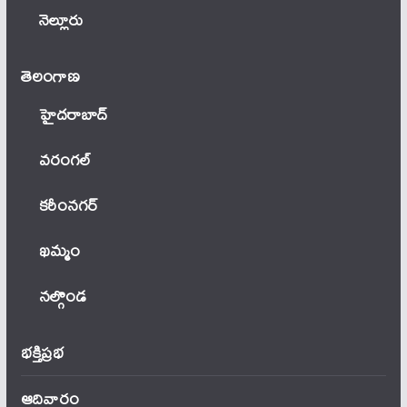
నెల్లూరు
తెలంగాణ‌
హైదరాబాద్
వ‌రంగ‌ల్
కరీంనగర్
ఖ‌మ్మం
నల్గొండ
భక్తిప్రభ
ఆదివారం