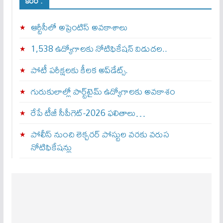
కెరీర్ :
ఆర్టీసీలో అప్రెంటిస్‌ అవకాశాలు
1,538 ఉద్యోగాలకు నోటిఫికేషన్ విడుదల..
పోటీ పరీక్షలకు కీలక అప్‌డేట్స్.
గురుకులాల్లో పార్ట్‌టైమ్ ఉద్యోగాలకు అవకాశం
రేపే టీజీ సీపీగెట్‌-2026 ఫలితాలు…
పోలీస్ నుంచి లెక్చరర్ పోస్టుల వరకు వరుస
నోటిఫికేషన్లు