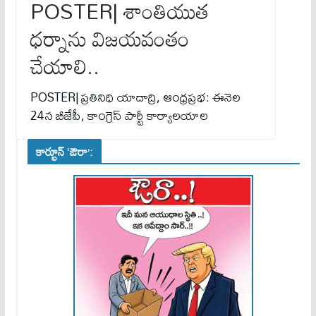
POSTER| శాంతియుత
ధర్నాను విజయవంతం
చేయాలి..
POSTER| ప్రతినిధి యాదాద్రి, ఆంధ్రప్రభ: ఈనెల
24న బీజేపీ, కాంగ్రెస్ పార్టీ కార్యాలయాల
కార్టూన్ ‘ఔరా’: