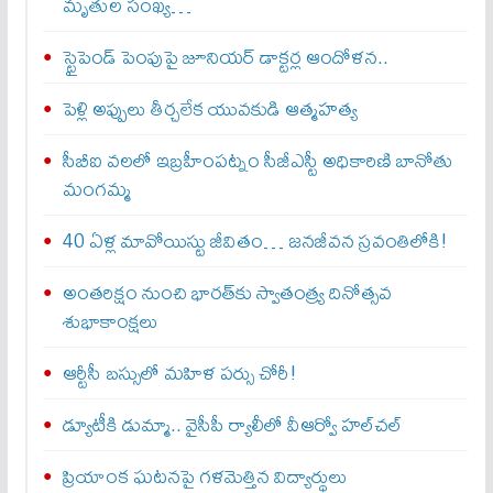
మృతుల సంఖ్య…
స్టైపెండ్ పెంపుపై జూనియర్ డాక్టర్ల ఆందోళన..
పెళ్లి అప్పులు తీర్చలేక యువకుడి ఆత్మహత్య
సీబీఐ వలలో ఇబ్రహీంపట్నం సీజీఎస్టీ అధికారిణి బానోతు
మంగమ్మ
40 ఏళ్ల మావోయిస్టు జీవితం… జనజీవన స్రవంతిలోకి!
అంతరిక్షం నుంచి భారత్‌కు స్వాతంత్ర్య దినోత్సవ
శుభాకాంక్షలు
ఆర్టీసీ బస్సులో మహిళ పర్సు చోరీ!
డ్యూటీకి డుమ్మా.. వైసీపీ ర్యాలీలో వీఆర్వో హల్‌చల్‌
ప్రియాంక ఘటనపై గళమెత్తిన విద్యార్థులు