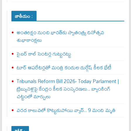
జాతీయం :
అంతరిక్షం నుంచి భారత్‌కు స్వాతంత్ర్య దినోత్సవ
శుభాకాంక్షలు
సైబర్‌ కాల్‌ సెంటర్ల గుట్టురట్టు
టూర్ ఆపరేటర్లతో మంత్రి కందుల దుర్గేష్‌ కీలక భేటీ
Tribunals Reform Bill 2026- Today Parlament |
ట్రిబ్యునళ్లపై కేంద్రం కీలక సంస్కరణలు.. బ్యాంకింగ్
చట్టంలో మార్పులు
వరద కాలువలో కొట్టుకుపోయి వ్యాన్‌.. 9 మంది మృతి