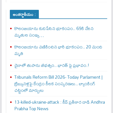
అంతర్జాతీయం :
కొలంబియాను కుదిపేసిన భూకంపం.. 69కి చేరిన
మృతుల సంఖ్య…
కొలంబియాను వణికించిన భారీ భూకంపం.. 20 మంది
మృతి
చైనాలో తుపాను బీభత్సం.. భార‌త్ పై ప్ర‌భావం.!
Tribunals Reform Bill 2026- Today Parlament |
ట్రిబ్యునళ్లపై కేంద్రం కీలక సంస్కరణలు.. బ్యాంకింగ్
చట్టంలో మార్పులు
13-killed-ukraine-attack : కీవ్ ప్ర‌తీకార దాడి Andhra
Prabha Top News