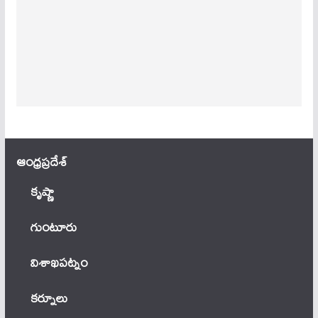
ఆంధ్ర‌ప్ర‌దేశ్
కృష్ణా
గుంటూరు
విశాఖపట్నం
కర్నూలు