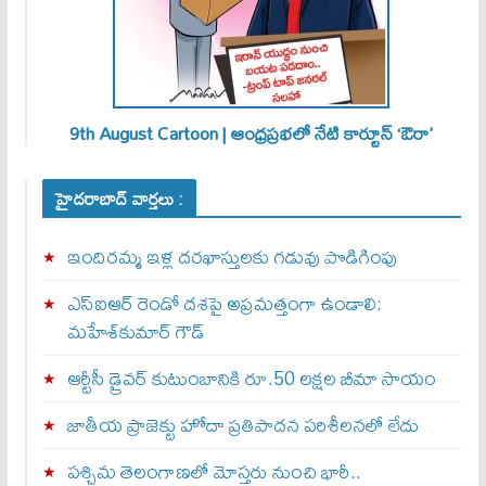
9th August Cartoon | ఆంధ్రప్రభలో నేటి కార్టూన్ ‘ఔరా’
హైదరాబాద్ వార్తలు :
ఇందిరమ్మ ఇళ్ల దరఖాస్తులకు గడువు పొడిగింపు
ఎస్‌ఐఆర్‌ రెండో దశపై అప్రమత్తంగా ఉండాలి:
మహేశ్‌కుమార్‌ గౌడ్‌
ఆర్టీసీ డ్రైవర్ కుటుంబానికి రూ.50 లక్షల బీమా సాయం
జాతీయ ప్రాజెక్టు హోదా ప్రతిపాదన పరిశీలనలో లేదు
పశ్చిమ తెలంగాణలో మోస్తరు నుంచి భారీ..