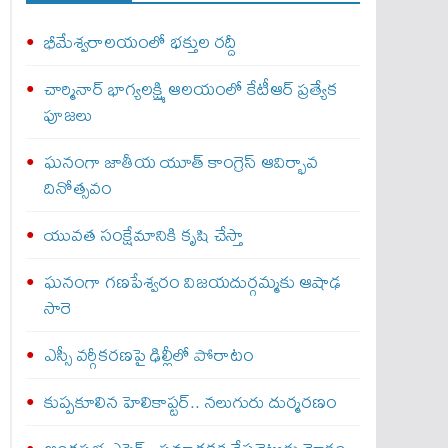
భీమేశ్వరాలయంలో భక్తుల రద్దీ
చార్మినార్‌ భాగ్యలక్ష్మి ఆలయంలో కేటీఆర్ ప్రత్యేక
పూజలు
ఘనంగా జాతీయ యూత్‌ కాంగ్రెస్‌ ఆవిర్భావ
దినోత్సవం
యువత సంక్షేమానికి కృషి చేస్తా
ఘనంగా గణపేశ్వరం విజయదుర్గమ్మకు ఆషాఢ
సారె
ఎస్సీ వర్గీకరణపై ఢిల్లీలో పోరాటం
కుప్పకూలిన హెలికాప్టర్‌.. నలుగురు దుర్మరణం