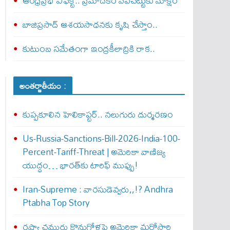
ఆంధ్రప్రభ ఎఫెక్ట్‌.. ప్రమాదకర వేపచెట్టుకు మోక్షం
బాజిప్రసాద్ ఆశయసాధనకు కృషి చేస్తాం..
కుటుంబ సమేతంగా ఇంద్రకీలాద్రికి రాక..
అంతర్జాతీయం :
కుప్పకూలిన హెలికాప్టర్‌.. నలుగురు దుర్మరణం
Us-Russia-Sanctions-Bill-2026-India-100-
Percent-Tariff-Threat | అమెరికా వాణిజ్య
యుద్ధం… భారత్‌కు టారిఫ్ ముప్పు!
Iran-Supreme : వార‌సుడెవ్వ‌రు,,!? Andhra
Ptabha Top Story
రష్యా చమురు కొనుగోళ్లపై అమెరికా మరోసారి