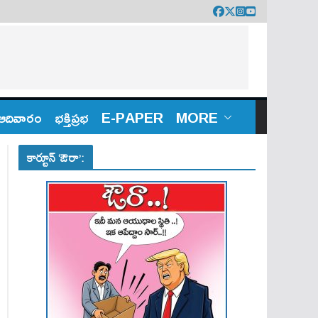
ఆదివారం
భక్తిప్రభ
E-PAPER
MORE
కార్టూన్ ‘ఔరా’: