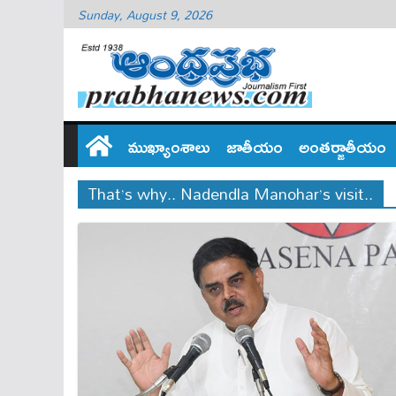
Sunday, August 9, 2026
ముఖ్యాంశాలు
జాతీయం
అంతర్జాతీయం
That’s why.. Nadendla Manohar’s visit..