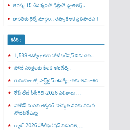
ఆగస్టు 15 నేపథ్యంలో ఢిల్లీలో హైఅలర్ట్..
భారత్‌కు రైల్వే మార్గం.. రష్యా కీలక ప్రతిపాదన !
కెరీర్ :
1,538 ఉద్యోగాలకు నోటిఫికేషన్ విడుదల..
పోటీ పరీక్షలకు కీలక అప్‌డేట్స్.
గురుకులాల్లో పార్ట్‌టైమ్ ఉద్యోగాలకు అవకాశం
రేపే టీజీ సీపీగెట్‌-2026 ఫలితాలు…
పోలీస్ నుంచి లెక్చరర్ పోస్టుల వరకు వరుస
నోటిఫికేషన్లు
క్యాట్-2026 నోటిఫికేషన్ విడుదల…