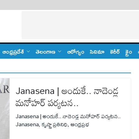
ఆంధ్ర‌ప్ర‌దేశ్
తెలంగాణ‌
ఆరోగ్యం
సినిమా
కెరీర్
క్రైం
Janasena | అందుకే.. నాదెండ్ల
మనోహర్ పర్యటన..
Janasena | అందుకే.. నాదెండ్ల మనోహర్ పర్యటన..
Janasena, కృష్ణా ప్రతినిధి, ఆంధ్రప్రభ