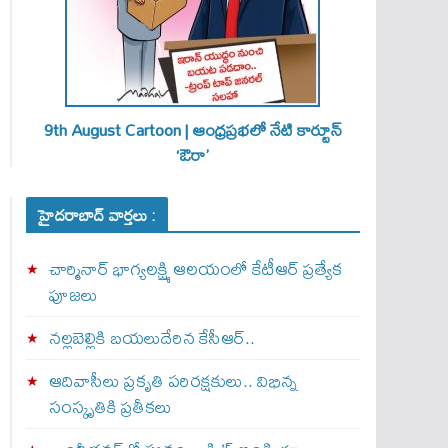
9th August Cartoon | ఆంధ్రప్రభలో నేటి కార్టూన్
‘ఔరా’
హైదరాబాద్ వార్తలు :
చార్మినార్‌ భాగ్యలక్ష్మి ఆలయంలో కేటీఆర్ ప్రత్యేక
పూజలు
నల్లబెల్లికి బయలుదేరిన కేసీఆర్‌..
ఆదివాసీలు ప్రకృతి పరిరక్షకులు.. విభిన్న
సంస్కృతికి ప్రతీకలు