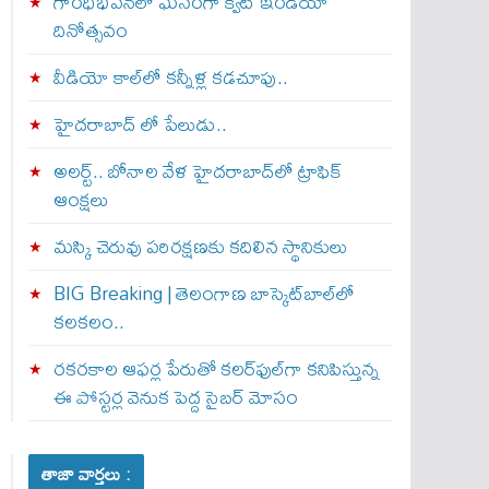
గాంధీభవన్‌లో ఘనంగా క్విట్‌ ఇండియా
దినోత్సవం
వీడియో కాల్‌లో కన్నీళ్ల కడచూపు..
హైదరాబాద్ లో పేలుడు..
అలర్ట్‌.. బోనాల వేళ హైదరాబాద్‌లో ట్రాఫిక్‌
ఆంక్షలు
మస్కి చెరువు పరిరక్షణకు కదిలిన స్థానికులు
BIG Breaking | తెలంగాణ బాస్కెట్‌బాల్‌లో
కలకలం..
రకరకాల ఆఫర్ల పేరుతో కలర్‌ఫుల్‌గా కనిపిస్తున్న
ఈ పోస్టర్ల వెనుక పెద్ద సైబర్ మోసం
తాజా వార్తలు :