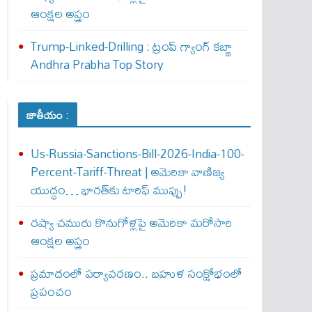
ఆంక్షల అస్త్రం
Trump-Linked-Drilling : ట్రంప్ గ్యాంగ్ క‌బ్జా
Andhra Prabha Top Story
జాతీయం :
Us-Russia-Sanctions-Bill-2026-India-100-
Percent-Tariff-Threat | అమెరికా వాణిజ్య
యుద్ధం… భారత్‌కు టారిఫ్ ముప్పు!
రష్యా చమురు కొనుగోళ్లపై అమెరికా మరోసారి
ఆంక్షల అస్త్రం
ప్రమాదంలో పర్యావరణం.. బహుళ సంక్షోభంలో
ప్రపంచం