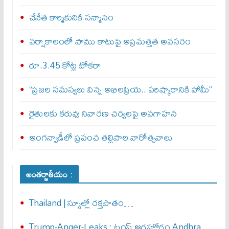
చేనేత కార్మికునికి సన్మానం
వర్షాకాలంలో పాము కాటుపై అప్రమత్తత అవసరం
రూ.3.45 కోట్ల టోకరా
“ప్రజల సమస్యలు విన్న అఖిలప్రియ.. పరిష్కారానికి హామీ”
రైతులకు కరువు నివారణ చర్యలపై అవగాహన
అంగన్వాడీలో ప్రపంచ తల్లిపాల వారోత్సవాలు
అంతర్జాతీయం :
Thailand | స్కూల్లో రక్తపాతం…
Trump-Anger-Leaks : ట్రంప్ ఆగ్ర‌హోగ్రం Andhra