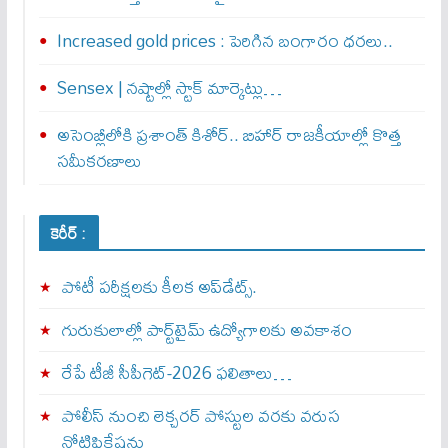
Increased gold prices : పెరిగిన బంగారం ధరలు..
Sensex | నష్టాల్లో స్టాక్ మార్కెట్లు…
అసెంబ్లీలోకి ప్రశాంత్ కిశోర్.. బిహార్ రాజకీయాల్లో కొత్త
సమీకరణాలు
కెరీర్ :
పోటీ పరీక్షలకు కీలక అప్‌డేట్స్.
గురుకులాల్లో పార్ట్‌టైమ్ ఉద్యోగాలకు అవకాశం
రేపే టీజీ సీపీగెట్‌-2026 ఫలితాలు…
పోలీస్ నుంచి లెక్చరర్ పోస్టుల వరకు వరుస
నోటిఫికేషన్లు