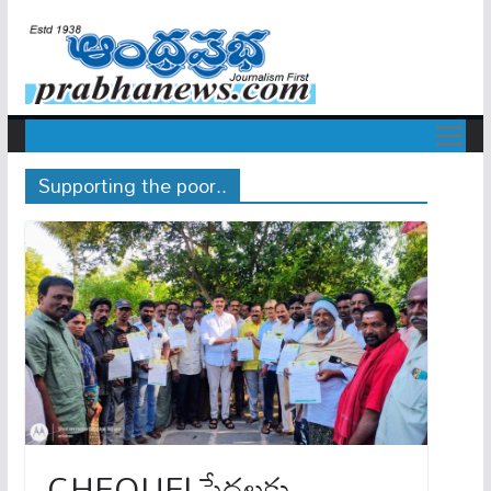
Supporting the poor..
CHEQUE| పేదలకు