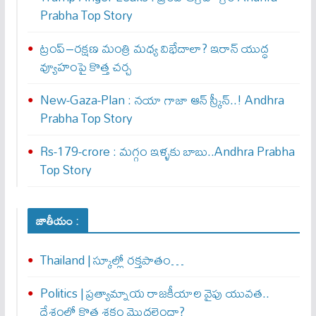
Prabha Top Story
ట్రంప్–రక్షణ మంత్రి మధ్య విభేదాలా? ఇరాన్ యుద్ధ
వ్యూహంపై కొత్త చర్చ
New-Gaza-Plan : న‌యా గాజా ఆన్ స్క్రీన్‌..! Andhra
Prabha Top Story
Rs-179-crore : మ‌గ్గం ఇళ్ళ‌కు బాబు..Andhra Prabha
Top Story
జాతీయం :
Thailand | స్కూల్లో రక్తపాతం…
Politics | ప్రత్యామ్నాయ రాజకీయాల వైపు యువత..
దేశంలో కొత్త శకం మొదలైందా?