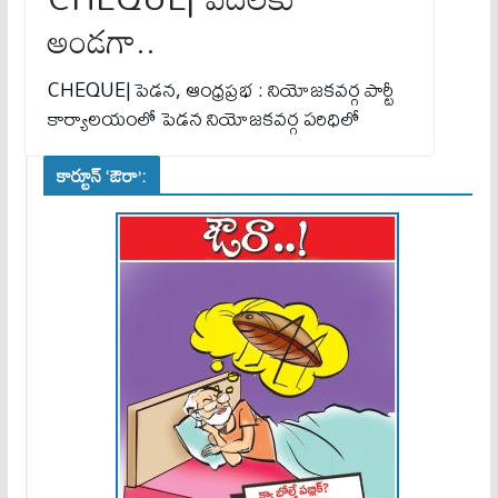
అండగా..
CHEQUE| పెడన, ఆంధ్రప్రభ : నియోజకవర్గ పార్టీ
కార్యాలయంలో పెడన నియోజకవర్గ పరిధిలో
కార్టూన్ ‘ఔరా’: