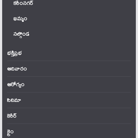
కరీంనగర్
ఖ‌మ్మం
నల్గొండ
భక్తిప్రభ
ఆదివారం
ఆరోగ్యం
సినిమా
కెరీర్
క్రైం