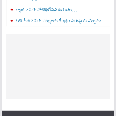
క్యాట్-2026 నోటిఫికేషన్ విడుదల…
నీట్-పీజీ 2026 పరీక్షలకు కేంద్రం పకడ్బందీ ఏర్పాట్లు