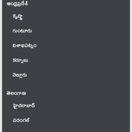
ఆంధ్ర‌ప్ర‌దేశ్
కృష్ణా
గుంటూరు
విశాఖపట్నం
కర్నూలు
నెల్లూరు
తెలంగాణ‌
హైదరాబాద్
వ‌రంగ‌ల్