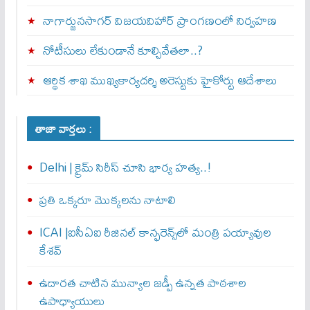
నాగార్జునసాగర్ విజయవిహార్ ప్రాంగణంలో నిర్వహణ
నోటీసులు లేకుండానే కూల్చివేతలా..?
ఆర్థిక శాఖ ముఖ్యకార్యదర్శి అరెస్టుకు హైకోర్టు ఆదేశాలు
తాజా వార్తలు :
Delhi | క్రైమ్ సిరీస్ చూసి భార్య హత్య..!
ప్రతి ఒక్కరూ మొక్కలను నాటాలి
ICAI |ఐసీఏఐ రీజినల్ కాన్ఫరెన్స్‌లో మంత్రి పయ్యావుల
కేశవ్
ఉదారత చాటిన మున్యాల జడ్పీ ఉన్నత పాఠశాల
ఉపాధ్యాయులు