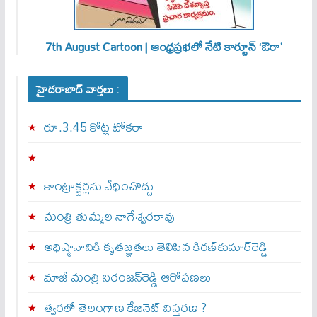
7th August Cartoon | ఆంధ్రప్రభలో నేటి కార్టూన్ ‘ఔరా’
హైదరాబాద్ వార్తలు :
రూ.3.45 కోట్ల టోకరా
కాంట్రాక్టర్లను వేధించొద్దు
మంత్రి తుమ్మల నాగేశ్వరరావు
అధిష్ఠానానికి కృతజ్ఞతలు తెలిపిన కిరణ్‌కుమార్‌రెడ్డి
మాజీ మంత్రి నిరంజన్‌రెడ్డి ఆరోపణలు
త్వ‌ర‌లో తెలంగాణ కేబినెట్ విస్తరణ ?