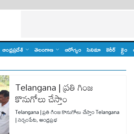
ఆంధ్ర‌ప్ర‌దేశ్
తెలంగాణ‌
ఆరోగ్యం
సినిమా
కెరీర్
క్రైం
Telangana | ప్రతి గింజ
కొనుగోలు చేస్తాం
Telangana | ప్రతి గింజ కొనుగోలు చేస్తాం Telangana
| నర్సంపేట, ఆంధ్రప్రభ