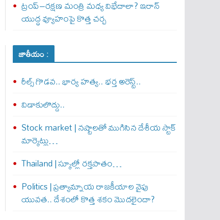
ట్రంప్–రక్షణ మంత్రి మధ్య విభేదాలా? ఇరాన్
యుద్ధ వ్యూహంపై కొత్త చర్చ
జాతీయం :
రీల్స్ గొడవ.. భార్య హత్య.. భర్త అరెస్ట్..
విడాకులొద్దు..
Stock market | నష్టాలతో ముగిసిన దేశీయ స్టాక్
మార్కెట్లు…
Thailand | స్కూల్లో రక్తపాతం…
Politics | ప్రత్యామ్నాయ రాజకీయాల వైపు
యువత.. దేశంలో కొత్త శకం మొదలైందా?