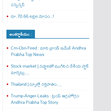
సస్పెన్షన్
రూ.70.66 లక్షల మోసం..!
అంతర్జాతీయం :
Cm-Cbn-Fired : మాది బ్రాండ్ ఇమేజ్ Andhra
Prabha Top News
Stock market | నష్టాలతో ముగిసిన దేశీయ స్టాక్
మార్కెట్లు…
Thailand | స్కూల్లో రక్తపాతం…
Trump-Anger-Leaks : ట్రంప్ ఆగ్ర‌హోగ్రం
Andhra Prabha Top Story