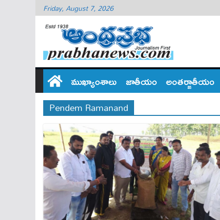
Friday, August 7, 2026
ముఖ్యాంశాలు
జాతీయం
అంతర్జాతీయం
Pendem Ramanand