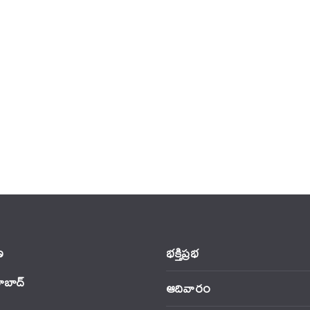
‌
భక్తిప్రభ
ాబాద్
ఆదివారం