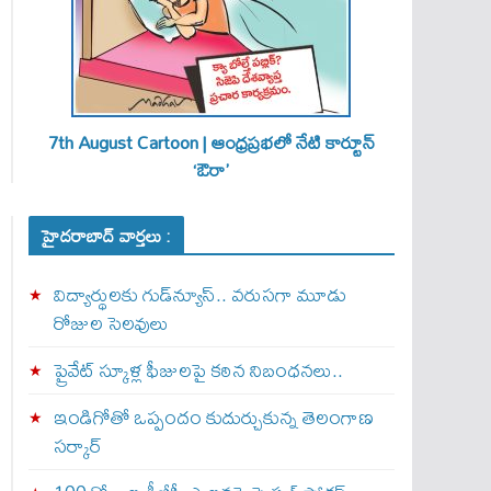
7th August Cartoon | ఆంధ్రప్రభలో నేటి కార్టూన్
‘ఔరా’
హైదరాబాద్ వార్తలు :
విద్యార్థులకు గుడ్‌న్యూస్.. వరుసగా మూడు
రోజుల సెలవులు
ప్రైవేట్ స్కూళ్ల ఫీజులపై కఠిన నిబంధనలు..
ఇండిగోతో ఒప్పందం కుదుర్చుకున్న తెలంగాణ
స‌ర్కార్