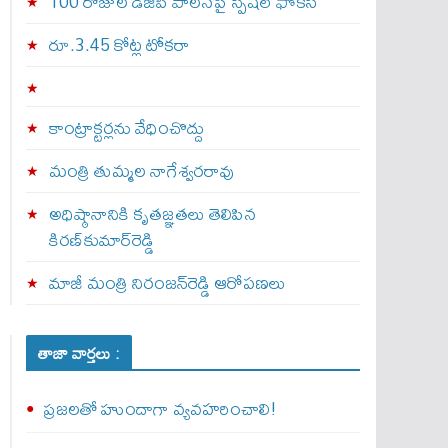
100 రోజుల డీజీపీ పాలనపై స్పెషల్ ఫోకస్
రూ.3.45 కోట్ల టోకరా
కాంట్రాక్టర్లను వేధించొద్దు
మంత్రి తుమ్మల నాగేశ్వరరావు
అధిష్ఠానానికి కృతజ్ఞతలు తెలిపిన
కిరణ్‌కుమార్‌రెడ్డి
మాజీ మంత్రి నిరంజన్‌రెడ్డి ఆరోపణలు
తాజా వార్తలు :
ప్రజలతో హుందాగా వ్యవహరించాలి!