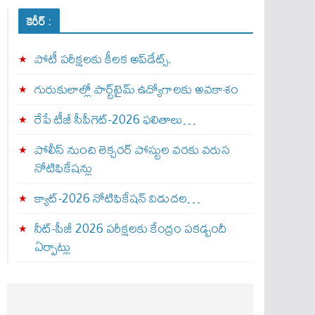
కెరీర్ :
పోటీ పరీక్షలకు కీలక అప్‌డేట్స్.
గురుకులాల్లో పార్ట్‌టైమ్ ఉద్యోగాలకు అవకాశం
రేపే టీజీ సీపీగెట్‌-2026 ఫలితాలు…
పోలీస్ నుంచి లెక్చరర్ పోస్టుల వరకు వరుస
నోటిఫికేషన్లు
క్యాట్-2026 నోటిఫికేషన్ విడుదల…
నీట్-పీజీ 2026 పరీక్షలకు కేంద్రం పకడ్బందీ
ఏర్పాట్లు