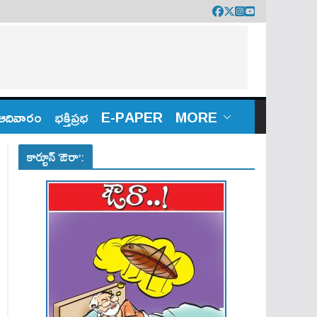
ఆదివారం
భక్తిప్రభ
E-PAPER
MORE
కార్టూన్ ‘ఔరా’: