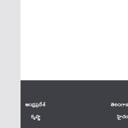
ఆంధ్ర‌ప్ర‌దేశ్
తెలంగాణ
కృష్ణా
హైదర