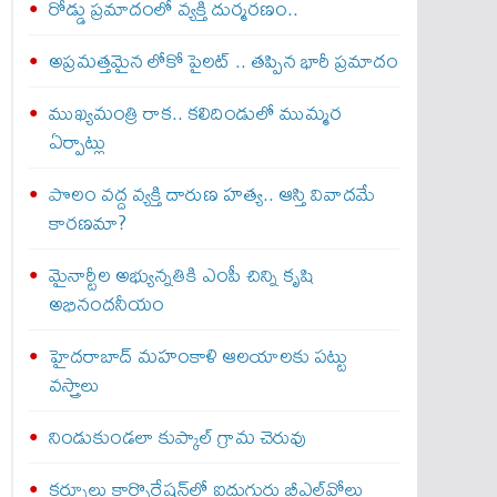
రోడ్డు ప్రమాదంలో వ్యక్తి దుర్మరణం..
అప్రమత్తమైన లోకో పైలట్ .. తప్పిన భారీ ప్రమాదం
ముఖ్యమంత్రి రాక.. కలిదిండులో ముమ్మర
ఏర్పాట్లు
పొలం వద్ద వ్యక్తి దారుణ హత్య.. ఆస్తి వివాదమే
కారణమా?
మైనార్టీల అభ్యున్నతికి ఎంపీ చిన్ని కృషి
అభినందనీయం
హైదరాబాద్ మహంకాళి ఆలయాలకు పట్టు
వస్త్రాలు
నిండుకుండలా కుప్కాల్ గ్రామ చెరువు
కర్నూలు కార్పొరేషన్‌లో ఐదుగురు బీఎల్‌వోలు