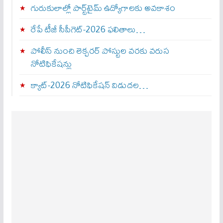
గురుకులాల్లో పార్ట్‌టైమ్ ఉద్యోగాలకు అవకాశం
రేపే టీజీ సీపీగెట్‌-2026 ఫలితాలు…
పోలీస్ నుంచి లెక్చరర్ పోస్టుల వరకు వరుస
నోటిఫికేషన్లు
క్యాట్-2026 నోటిఫికేషన్ విడుదల…