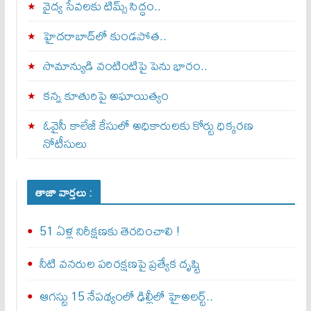
వైద్య సేవలకు టిమ్స్‌ సిద్ధం..
హైదరాబాద్‌లో కుండపోత..
సామాన్యుడి వంటింటిపై పెను భారం..
కన్న కూతురిపై అఘాయిత్యం
ఓవైసీ కాలేజీ కేసులో అధికారులకు కోర్టు ధిక్కరణ
నోటీసులు
తాజా వార్తలు :
51 ఏళ్ల నిరీక్షణకు తెరదించాలి !
నీటి వనరుల పరిరక్షణపై ప్రత్యేక దృష్టి
ఆగస్టు 15 నేపథ్యంలో ఢిల్లీలో హైఅలర్ట్..