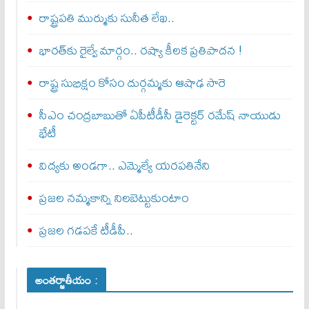
రాష్ట్రపతి ముర్ముకు సునీత లేఖ..
భారత్‌కు రైల్వే మార్గం.. రష్యా కీలక ప్రతిపాదన !
రాష్ట్ర సుభిక్షం కోసం దుర్గమ్మకు ఆషాఢ సారె
సీఎం చంద్రబాబుతో ఏపీటీడీసీ డైరెక్టర్‌ రమేష్‌ నాయుడు
భేటీ
విద్యకు అండగా.. ఎమ్మెల్యే యరపతినేని
ప్రజల నమ్మకాన్ని నిలబెట్టుకుంటాం
ప్రజల గడపకే టీడీపీ..
అంతర్జాతీయం :