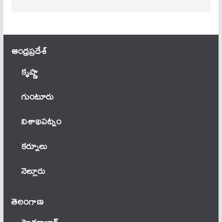
ఆంధ్ర‌ప్ర‌దేశ్
కృష్ణా
గుంటూరు
విశాఖపట్నం
కర్నూలు
నెల్లూరు
తెలంగాణ‌