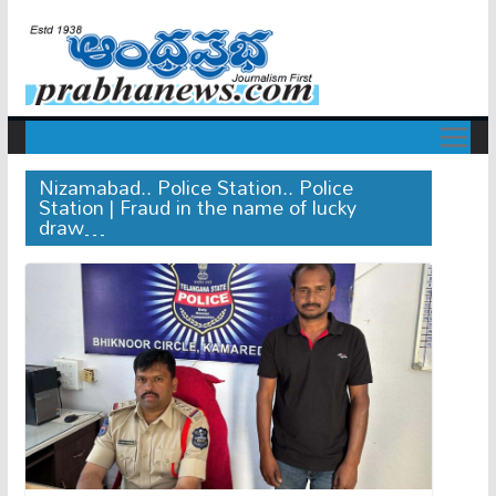
Nizamabad.. Police Station.. Police
Station | Fraud in the name of lucky
draw…