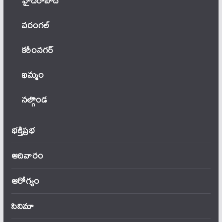
హైదరాబాద్
వ‌రంగ‌ల్
కరీంనగర్
ఖ‌మ్మం
నల్గొండ
భక్తిప్రభ
ఆదివారం
ఆరోగ్యం
సినిమా