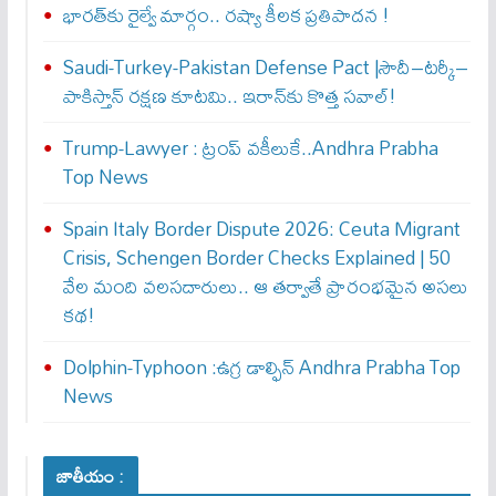
భారత్‌కు రైల్వే మార్గం.. రష్యా కీలక ప్రతిపాదన !
Saudi-Turkey-Pakistan Defense Pact |సౌదీ–టర్కీ–
పాకిస్తాన్ రక్షణ కూటమి.. ఇరాన్‌కు కొత్త సవాల్!
Trump-Lawyer : ట్రంప్ వ‌కీలుకే..Andhra Prabha
Top News
Spain Italy Border Dispute 2026: Ceuta Migrant
Crisis, Schengen Border Checks Explained | 50
వేల మంది వలసదారులు.. ఆ తర్వాతే ప్రారంభ‌మైన అసలు
కథ!
Dolphin-Typhoon :ఉగ్ర డాల్ఫిన్ Andhra Prabha Top
News
జాతీయం :