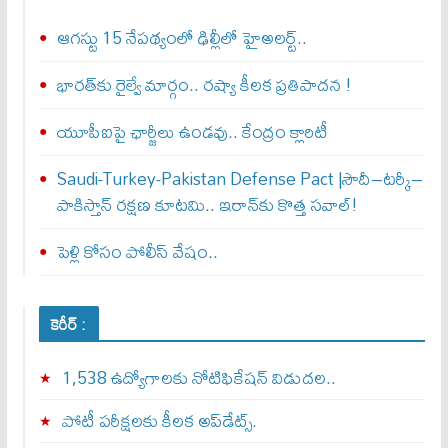
ఆగస్టు 15 నేపథ్యంలో ఢిల్లీలో హైఅలర్ట్..
భారత్‌కు రైల్వే మార్గం.. రష్యా కీలక ప్రతిపాదన !
యూపీఐపై ఛార్జీలు ఉండవు.. కేంద్రం క్లారిటీ
Saudi-Turkey-Pakistan Defense Pact |సౌదీ–టర్కీ–
పాకిస్తాన్ రక్షణ కూటమి.. ఇరాన్‌కు కొత్త సవాల్!
పెళ్లి కోసం పోలీస్ వేషం..
కెరీర్ :
1,538 ఉద్యోగాలకు నోటిఫికేషన్ విడుదల..
పోటీ పరీక్షలకు కీలక అప్‌డేట్స్.