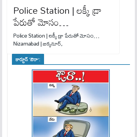
Police Station | లక్కీ డ్రా
పేరుతో మోసం…
Police Station | లక్కీ డ్రా పేరుతో మోసం…
Nizamabad | బిక్కనూర్,
కార్టూన్ ‘ఔరా’: