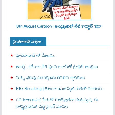
8th August Cartoon | ఆంధ్రప్రభలో నేటి కార్టూన్ ‘ఔరా’
హైదరాబాద్ వార్తలు :
హైదరాబాద్ లో పేలుడు..
అలర్ట్‌.. బోనాల వేళ హైదరాబాద్‌లో ట్రాఫిక్‌ ఆంక్షలు
మస్కి చెరువు పరిరక్షణకు కదిలిన స్థానికులు
BIG Breaking | తెలంగాణ బాస్కెట్‌బాల్‌లో కలకలం..
రకరకాల ఆఫర్ల పేరుతో కలర్‌ఫుల్‌గా కనిపిస్తున్న ఈ
పోస్టర్ల వెనుక పెద్ద సైబర్ మోసం