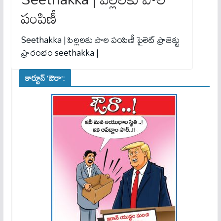
పంపిణీ
Seethakka | పిల్లలకు పాల పంపిణీ పైలెట్ ప్రాజెక్టు
ప్రారంభం seethakka |
కార్టూన్ ‘ఔరా’: