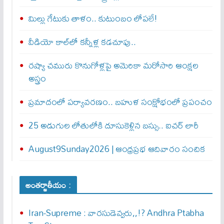
మిల్లు గేటుకు తాళం.. కుటుంబం లోపలే!
వీడియో కాల్‌లో కన్నీళ్ల కడచూపు..
రష్యా చమురు కొనుగోళ్లపై అమెరికా మరోసారి ఆంక్షల
అస్త్రం
ప్రమాదంలో పర్యావరణం.. బహుళ సంక్షోభంలో ప్రపంచం
25 అడుగుల లోతులోకి దూసుకెళ్లిన బస్సు.. ఐచర్‌ లారీ
August9Sunday2026 | ఆంధ్రప్రభ ఆదివారం సంచిక
అంతర్జాతీయం :
Iran-Supreme : వార‌సుడెవ్వ‌రు,,!? Andhra Ptabha