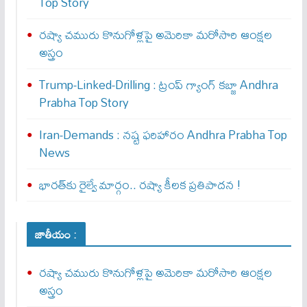
Top Story
రష్యా చమురు కొనుగోళ్లపై అమెరికా మరోసారి ఆంక్షల
అస్త్రం
Trump-Linked-Drilling : ట్రంప్ గ్యాంగ్ క‌బ్జా Andhra
Prabha Top Story
Iran-Demands : న‌ష్ట ఫ‌రిహారం Andhra Prabha Top
News
భారత్‌కు రైల్వే మార్గం.. రష్యా కీలక ప్రతిపాదన !
జాతీయం :
రష్యా చమురు కొనుగోళ్లపై అమెరికా మరోసారి ఆంక్షల
అస్త్రం