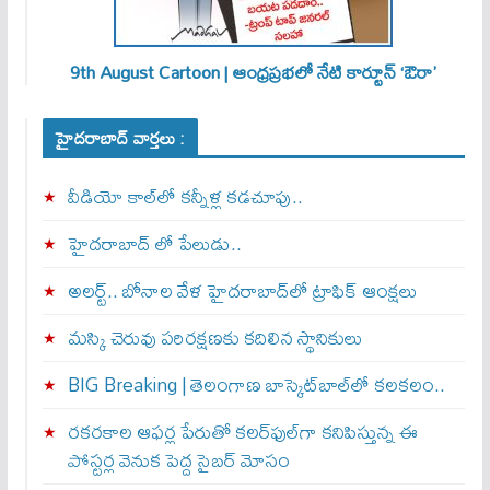
9th August Cartoon | ఆంధ్రప్రభలో నేటి కార్టూన్ ‘ఔరా’
హైదరాబాద్ వార్తలు :
వీడియో కాల్‌లో కన్నీళ్ల కడచూపు..
హైదరాబాద్ లో పేలుడు..
అలర్ట్‌.. బోనాల వేళ హైదరాబాద్‌లో ట్రాఫిక్‌ ఆంక్షలు
మస్కి చెరువు పరిరక్షణకు కదిలిన స్థానికులు
BIG Breaking | తెలంగాణ బాస్కెట్‌బాల్‌లో కలకలం..
రకరకాల ఆఫర్ల పేరుతో కలర్‌ఫుల్‌గా కనిపిస్తున్న ఈ
పోస్టర్ల వెనుక పెద్ద సైబర్ మోసం