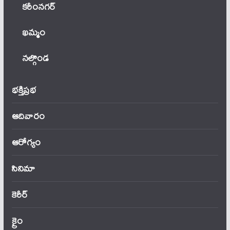
కరీంనగర్
ఖ‌మ్మం
నల్గొండ
భక్తిప్రభ
ఆదివారం
ఆరోగ్యం
సినిమా
కెరీర్
క్రైం