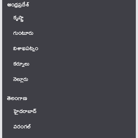
ఆంధ్ర‌ప్ర‌దేశ్
కృష్ణా
గుంటూరు
విశాఖపట్నం
కర్నూలు
నెల్లూరు
తెలంగాణ‌
హైదరాబాద్
వ‌రంగ‌ల్