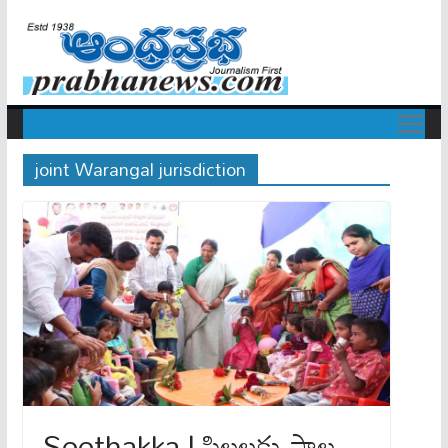
joint Warangal jurisdiction
Seethakka | పిల్లలకు పాల