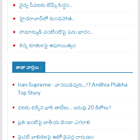
వైద్య సేవలకు టిమ్స్‌ సిద్ధం..
హైదరాబాద్‌లో కుండపోత..
సామాన్యుడి వంటింటిపై పెను భారం..
కన్న కూతురిపై అఘాయిత్యం
తాజా వార్తలు :
Iran-Supreme : వార‌సుడెవ్వ‌రు,,!? Andhra Ptabha
Top Story
వలకు చిక్కిన భారీ తాబేలు.. బరువు 20 కిలోలు!
ప్రతి ఇంటిపై జాతీయ జెండా ఎగరాలి
మైనర్‌ బాలికలపై ఆటో డ్రైవర్ల దారుణం