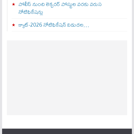
పోలీస్ నుంచి లెక్చరర్ పోస్టుల వరకు వరుస
నోటిఫికేషన్లు
క్యాట్-2026 నోటిఫికేషన్ విడుదల…