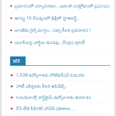
ప్రమాదంలో పర్యావరణం.. బహుళ సంక్షోభంలో ప్రపంచం
ఆగస్టు 15 నేపథ్యంలో ఢిల్లీలో హైఅలర్ట్..
భారత్‌కు రైల్వే మార్గం.. రష్యా కీలక ప్రతిపాదన !
యూపీఐపై ఛార్జీలు ఉండవు.. కేంద్రం క్లారిటీ
కెరీర్ :
1,538 ఉద్యోగాలకు నోటిఫికేషన్ విడుదల..
పోటీ పరీక్షలకు కీలక అప్‌డేట్స్.
గురుకులాల్లో పార్ట్‌టైమ్ ఉద్యోగాలకు అవకాశం
రేపే టీజీ సీపీగెట్‌-2026 ఫలితాలు…