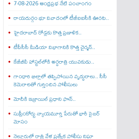
7-08-2026 ఆంధ్రప్రభ నేటి పంచాంగం
రాయదుర్గం భూ వివాదంలో టీజీఐఐసీకి ఊరట..
హైదరాబాద్ రోడ్లకు కొత్త ప్రణాళిక..
టీపీసీసీ మీడియా విభాగానికి కొత్త చైర్మన్..
కేజీబీవీ హాస్టల్‌లోకి అర్ధరాత్రి యువకుడు..
గాంధారి ఖిల్లాలో తప్పిపోయిన వృద్ధురాలు.. సీసీ
కెమెరాలతో గుర్తించిన పోలీసులు
మోదీకి ఇజ్రాయిల్ ప్ర‌ధాని ఫొన్..
సుప్రీంకోర్టు న్యాయమూర్తి పేరుతో భారీ సైబర్
మోసం
నెల్లూరులో రాత్రి వేళ ప్రత్యేక పోలీసు నిఘా