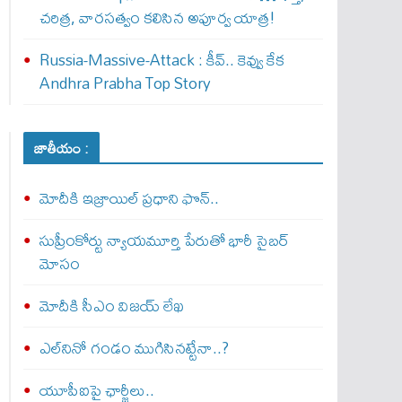
చరిత్ర, వారసత్వం కలిసిన అపూర్వ యాత్ర!
Russia-Massive-Attack : కీవ్‌.. కెవ్వు కేక‌
Andhra Prabha Top Story
జాతీయం :
మోదీకి ఇజ్రాయిల్ ప్ర‌ధాని ఫొన్..
సుప్రీంకోర్టు న్యాయమూర్తి పేరుతో భారీ సైబర్
మోసం
మోదీకి సీఎం విజయ్ లేఖ
ఎల్‌నినో గండం ముగిసినట్టేనా..?
యూపీఐపై ఛార్జీలు..