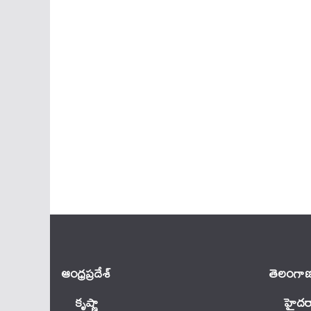
ఆంధ్ర‌ప్ర‌దేశ్
తెలంగాణ
కృష్ణా
హైదర