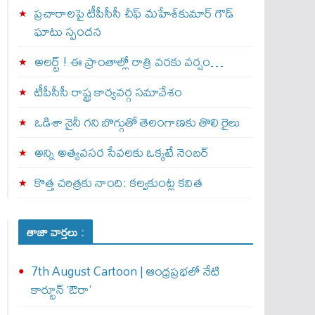
ప్రచారాలపై టీపీసీసీ చీఫ్ మహేశ్‌కుమార్ గౌడ్
ఘాటు స్పందన
అల‌ర్ట్ ! ఈ ప్రాంతాల్లో రాత్రి వరకు వర్షం…
టీపీసీసీ రాష్ట్ర కార్యవర్గ సమావేశం
ఒడిశా నైనీ గని బొగ్గుతో తెలంగాణకు తొలి రైలు
అన్ని అత్యవసర సేవలకు ఒక్క‌టే నెంబ‌ర్‌
కొత్త చరిత్రకు నాంది: క‌ల్వ‌కుంట్ల కవిత
తాజా వార్తలు :
7th August Cartoon | ఆంధ్రప్రభలో నేటి
కార్టూన్ ‘ఔరా’