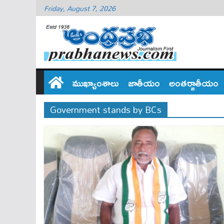
Friday, August 7, 2026
ముఖ్యాంశాలు
జాతీయం
అంతర్జాతీయం
Government stands by BCs