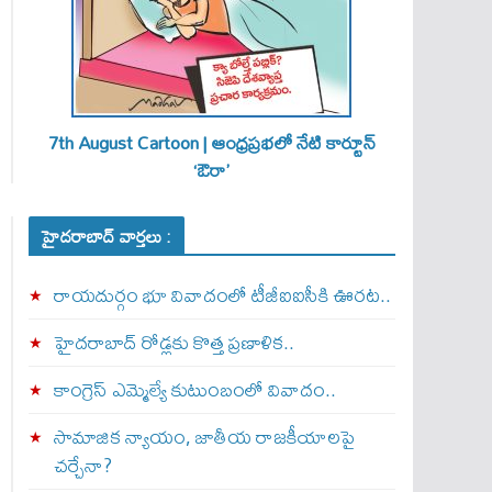
7th August Cartoon | ఆంధ్రప్రభలో నేటి కార్టూన్
‘ఔరా’
హైదరాబాద్ వార్తలు :
రాయదుర్గం భూ వివాదంలో టీజీఐఐసీకి ఊరట..
హైదరాబాద్ రోడ్లకు కొత్త ప్రణాళిక..
కాంగ్రెస్ ఎమ్మెల్యే కుటుంబంలో వివాదం..
సామాజిక న్యాయం, జాతీయ రాజకీయాలపై
చర్చేనా?