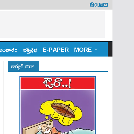
ఆదివారం
భక్తిప్రభ
E-PAPER
MORE
కార్టూన్ ‘ఔరా’: