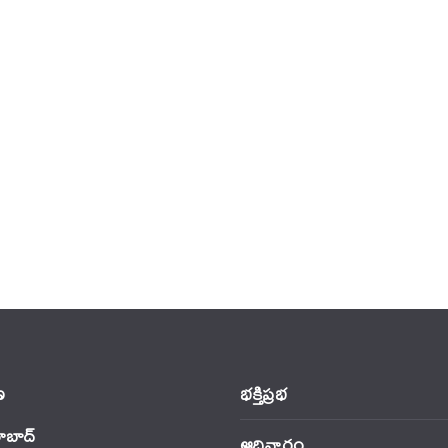
‌
భక్తిప్రభ
ాబాద్
ఆదివారం