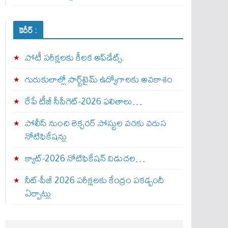
కెరీర్ :
పోటీ పరీక్షలకు కీలక అప్‌డేట్స్.
గురుకులాల్లో పార్ట్‌టైమ్ ఉద్యోగాలకు అవకాశం
రేపే టీజీ సీపీగెట్‌-2026 ఫలితాలు…
పోలీస్ నుంచి లెక్చరర్ పోస్టుల వరకు వరుస
నోటిఫికేషన్లు
క్యాట్-2026 నోటిఫికేషన్ విడుదల…
నీట్-పీజీ 2026 పరీక్షలకు కేంద్రం పకడ్బందీ
ఏర్పాట్లు