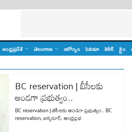
ఆంధ్ర‌ప్ర‌దేశ్
తెలంగాణ‌
ఆరోగ్యం
సినిమా
కెరీర్
క్రైం
BC reservation | బీసీలకు
అండగా ప్రభుత్వం..
BC reservation | బీసీలకు అండగా ప్రభుత్వం.. BC
reservation, బిక్కనూర్, ఆంధ్రప్రభ