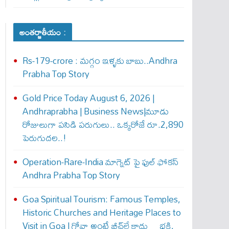
అంతర్జాతీయం :
Rs-179-crore : మ‌గ్గం ఇళ్ళ‌కు బాబు..Andhra
Prabha Top Story
Gold Price Today August 6, 2026 |
Andhraprabha | Business News|మూడు
రోజులుగా పసిడి పరుగులు.. ఒక్కరోజే రూ.2,890
పెరుగుద‌ల‌..!
Operation-Rare-India మాగ్నెట్ పై ఫుల్ ఫోక‌స్
Andhra Prabha Top Story
Goa Spiritual Tourism: Famous Temples,
Historic Churches and Heritage Places to
Visit in Goa | గోవా అంటే బీచ్‌లే కాదు… భక్తి,