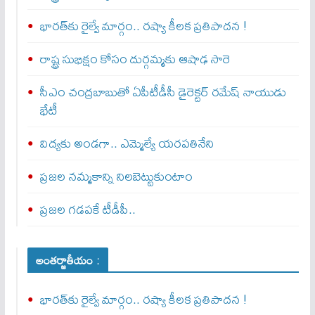
భారత్‌కు రైల్వే మార్గం.. రష్యా కీలక ప్రతిపాదన !
రాష్ట్ర సుభిక్షం కోసం దుర్గమ్మకు ఆషాఢ సారె
సీఎం చంద్రబాబుతో ఏపీటీడీసీ డైరెక్టర్‌ రమేష్‌ నాయుడు
భేటీ
విద్యకు అండగా.. ఎమ్మెల్యే యరపతినేని
ప్రజల నమ్మకాన్ని నిలబెట్టుకుంటాం
ప్రజల గడపకే టీడీపీ..
అంతర్జాతీయం :
భారత్‌కు రైల్వే మార్గం.. రష్యా కీలక ప్రతిపాదన !