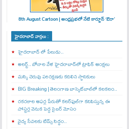
8th August Cartoon | ఆంధ్రప్రభలో నేటి కార్టూన్ ‘ఔరా’
హైదరాబాద్ వార్తలు :
హైదరాబాద్ లో పేలుడు..
అలర్ట్‌.. బోనాల వేళ హైదరాబాద్‌లో ట్రాఫిక్‌ ఆంక్షలు
మస్కి చెరువు పరిరక్షణకు కదిలిన స్థానికులు
BIG Breaking | తెలంగాణ బాస్కెట్‌బాల్‌లో కలకలం..
రకరకాల ఆఫర్ల పేరుతో కలర్‌ఫుల్‌గా కనిపిస్తున్న ఈ
పోస్టర్ల వెనుక పెద్ద సైబర్ మోసం
వైద్య సేవలకు టిమ్స్‌ సిద్ధం..