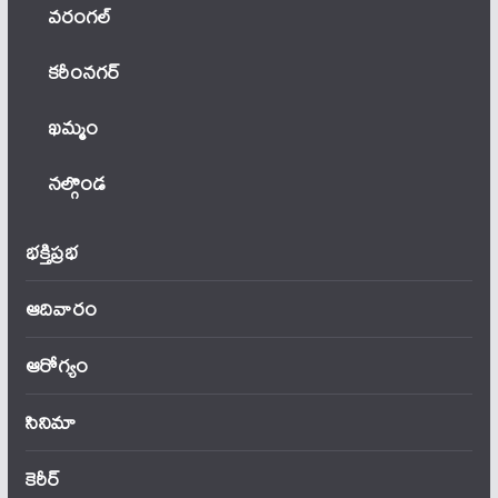
వ‌రంగ‌ల్
కరీంనగర్
ఖ‌మ్మం
నల్గొండ
భక్తిప్రభ
ఆదివారం
ఆరోగ్యం
సినిమా
కెరీర్