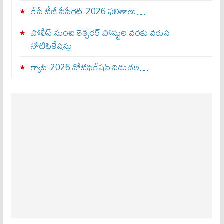
రేపే టీజీ సీపీగెట్‌-2026 ఫలితాలు…
పోలీస్ నుంచి లెక్చరర్ పోస్టుల వరకు వరుస
నోటిఫికేషన్లు
క్యాట్-2026 నోటిఫికేషన్ విడుదల…