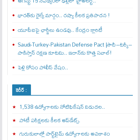
ఆగస్టు 15 నేపథ్యంలో ఢిల్లీలో హైఅలర్ట్..
భారత్‌కు రైల్వే మార్గం.. రష్యా కీలక ప్రతిపాదన !
యూపీఐపై ఛార్జీలు ఉండవు.. కేంద్రం క్లారిటీ
Saudi-Turkey-Pakistan Defense Pact |సౌదీ–టర్కీ–
పాకిస్తాన్ రక్షణ కూటమి.. ఇరాన్‌కు కొత్త సవాల్!
పెళ్లి కోసం పోలీస్ వేషం..
కెరీర్ :
1,538 ఉద్యోగాలకు నోటిఫికేషన్ విడుదల..
పోటీ పరీక్షలకు కీలక అప్‌డేట్స్.
గురుకులాల్లో పార్ట్‌టైమ్ ఉద్యోగాలకు అవకాశం