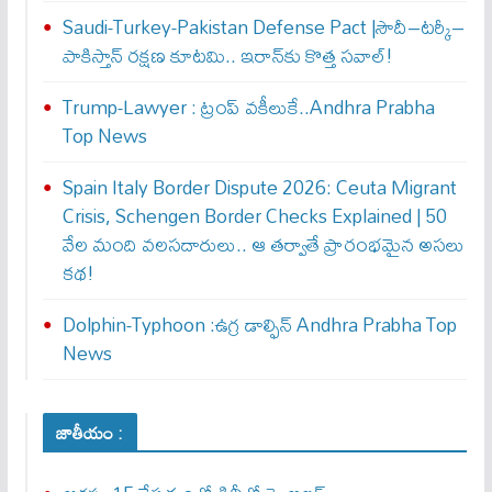
Saudi-Turkey-Pakistan Defense Pact |సౌదీ–టర్కీ–
పాకిస్తాన్ రక్షణ కూటమి.. ఇరాన్‌కు కొత్త సవాల్!
Trump-Lawyer : ట్రంప్ వ‌కీలుకే..Andhra Prabha
Top News
Spain Italy Border Dispute 2026: Ceuta Migrant
Crisis, Schengen Border Checks Explained | 50
వేల మంది వలసదారులు.. ఆ తర్వాతే ప్రారంభ‌మైన అసలు
కథ!
Dolphin-Typhoon :ఉగ్ర డాల్ఫిన్ Andhra Prabha Top
News
జాతీయం :