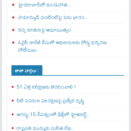
హైదరాబాద్‌లో కుండపోత..
సామాన్యుడి వంటింటిపై పెను భారం..
కన్న కూతురిపై అఘాయిత్యం
ఓవైసీ కాలేజీ కేసులో అధికారులకు కోర్టు ధిక్కరణ
నోటీసులు
తాజా వార్తలు :
51 ఏళ్ల నిరీక్షణకు తెరదించాలి !
నీటి వనరుల పరిరక్షణపై ప్రత్యేక దృష్టి
ఆగస్టు 15 నేపథ్యంలో ఢిల్లీలో హైఅలర్ట్..
రాష్ట్రపతి ముర్ముకు సునీత లేఖ..