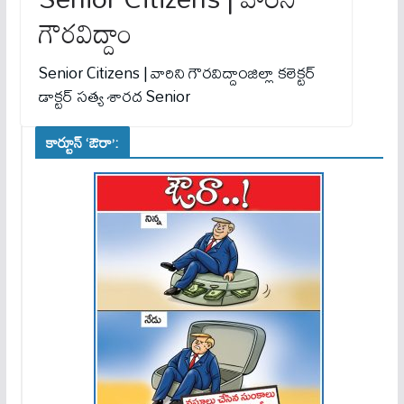
గౌరవిద్దాం
Senior Citizens | వారిని గౌరవిద్దాంజిల్లా కలెక్టర్
డాక్టర్ సత్య శారద Senior
కార్టూన్ ‘ఔరా’: