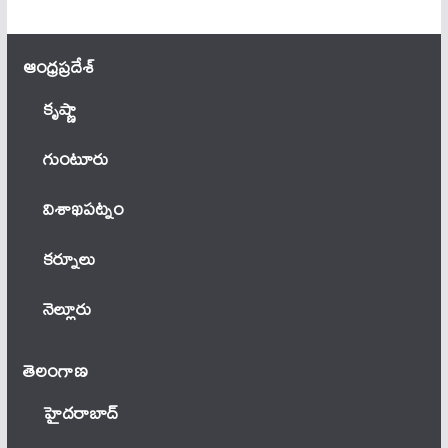
ఆంధ్ర‌ప్ర‌దేశ్
కృష్ణా
గుంటూరు
విశాఖపట్నం
కర్నూలు
నెల్లూరు
తెలంగాణ‌
హైదరాబాద్