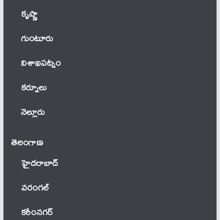
కృష్ణా
గుంటూరు
విశాఖపట్నం
కర్నూలు
నెల్లూరు
తెలంగాణ‌
హైదరాబాద్
వ‌రంగ‌ల్
కరీంనగర్