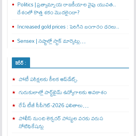
Politics | ప్రత్యామ్నాయ రాజకీయాల వైపు యువత..
దేశంలో కొత్త శకం మొదలైందా?
Increased gold prices : పెరిగిన బంగారం ధరలు..
Sensex | నష్టాల్లో స్టాక్ మార్కెట్లు…
కెరీర్ :
పోటీ పరీక్షలకు కీలక అప్‌డేట్స్.
గురుకులాల్లో పార్ట్‌టైమ్ ఉద్యోగాలకు అవకాశం
రేపే టీజీ సీపీగెట్‌-2026 ఫలితాలు…
పోలీస్ నుంచి లెక్చరర్ పోస్టుల వరకు వరుస
నోటిఫికేషన్లు