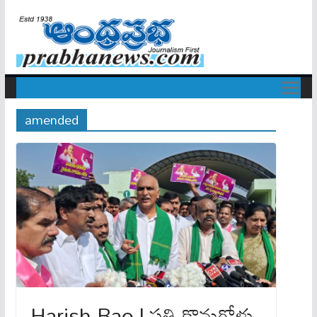
amended
Harish Rao | ప‌త్తి కొనుగోళ్లు