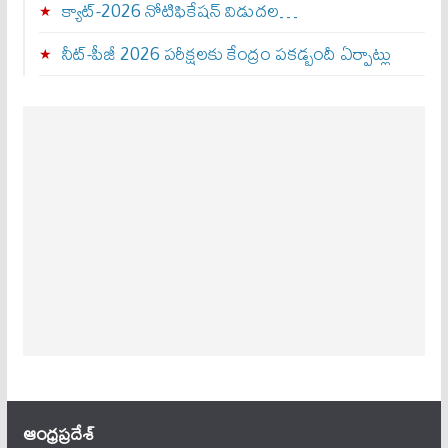
క్యాట్-2026 నోటిఫికేషన్ విడుదల…
నీట్-పీజీ 2026 పరీక్షలకు కేంద్రం పకడ్బందీ ఏర్పాట్లు
ఆంధ్ర‌ప్ర‌దేశ్