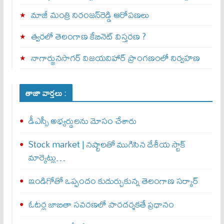
మాజీ మంత్రి నిరంజన్‌రెడ్డి ఆరోపణలు
త్వ‌ర‌లో తెలంగాణ కేబినెట్ విస్తరణ ?
నాగార్జునసాగర్ విజయవిహార్ ప్రాంగణంలో నిర్వహణ
తాజా వార్తలు :
డీఎస్సీ అభ్యర్థులను మోసం చేశారు
Stock market | నష్టాలతో ముగిసిన దేశీయ స్టాక్
మార్కెట్లు…
ఇండిగోతో ఒప్పందం కుదుర్చుకున్న తెలంగాణ స‌ర్కార్
ఓటర్ల జాబితా సవరణలో పారదర్శకతే ప్రధానం