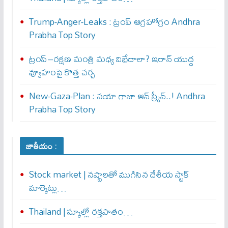
Trump-Anger-Leaks : ట్రంప్ ఆగ్ర‌హోగ్రం Andhra
Prabha Top Story
ట్రంప్–రక్షణ మంత్రి మధ్య విభేదాలా? ఇరాన్ యుద్ధ
వ్యూహంపై కొత్త చర్చ
New-Gaza-Plan : న‌యా గాజా ఆన్ స్క్రీన్‌..! Andhra
Prabha Top Story
జాతీయం :
Stock market | నష్టాలతో ముగిసిన దేశీయ స్టాక్
మార్కెట్లు…
Thailand | స్కూల్లో రక్తపాతం…