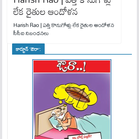
లేక రైతుల ఆందోళ‌న‌
Harish Rao | ప‌త్తి కొనుగోళ్లు లేక రైతుల ఆందోళ‌న‌
సీసీఐ నిబంధ‌న‌లు
కార్టూన్ ‘ఔరా’: