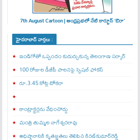
7th August Cartoon | ఆంధ్రప్రభలో నేటి కార్టూన్ ‘ఔరా’
హైదరాబాద్ వార్తలు :
ఇండిగోతో ఒప్పందం కుదుర్చుకున్న తెలంగాణ స‌ర్కార్
100 రోజుల డీజీపీ పాలనపై స్పెషల్ ఫోకస్
రూ.3.45 కోట్ల టోకరా
కాంట్రాక్టర్లను వేధించొద్దు
మంత్రి తుమ్మల నాగేశ్వరరావు
అధిష్ఠానానికి కృతజ్ఞతలు తెలిపిన కిరణ్‌కుమార్‌రెడ్డి