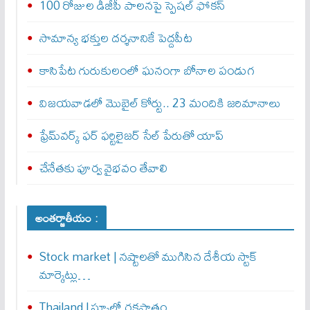
100 రోజుల డీజీపీ పాలనపై స్పెషల్ ఫోకస్
సామాన్య భక్తుల దర్శనానికే పెద్దపీట
కాసిపేట గురుకులంలో ఘనంగా బోనాల పండుగ
విజయవాడలో మొబైల్ కోర్టు.. 23 మందికి జరిమానాలు
ఫ్రేమ్‌వర్క్‌ ఫర్‌ ఫర్టిలైజర్‌ సేల్‌ పేరుతో యాప్‌
చేనేతకు పూర్వ వైభవం తేవాలి
అంతర్జాతీయం :
Stock market | నష్టాలతో ముగిసిన దేశీయ స్టాక్
మార్కెట్లు…
Thailand | స్కూల్లో రక్తపాతం…