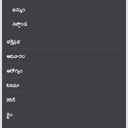
ఖ‌మ్మం
నల్గొండ
భక్తిప్రభ
ఆదివారం
ఆరోగ్యం
సినిమా
కెరీర్
క్రైం