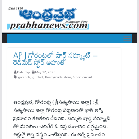
AP | గోరంట్లలో షార్ట్ స‌ర్క్యూట్ –
రెడీమేడ్ స్టోర్ ఆహుతి
Bala Raju
May 12, 2025
gorantla
,
gutted
,
Readymade store
,
Short circuit
ఆంధ్రప్రభ, గోరంట్ల ( శ్రీసత్యసాయి జిల్లా) : శ్రీ
సత్యసాయి జిల్లా గోరంట్ల పట్టణంలో భారీ అగ్ని
ప్రమాదం కలకలం రేపింది. విద్యుత్ షార్ట్ సర్క్యూట్
తో మంటలు చెలరేగి ఓ వస్త్ర దుకాణం దగ్ధమైంది.
లక్షల్లో ఆస్తి నష్టం వాటిల్లింది. ఈ అగ్ని ప్రమాదం