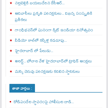
నల్లబెల్లికి బయలుదేరిన కేసీఆర్‌..
ఆదివాసీలు ప్రకృతి పరిరక్షకులు.. విభిన్న సంస్కృతికి
ప్రతీకలు
గాంధీభవన్‌లో ఘనంగా క్విట్‌ ఇండియా దినోత్సవం
వీడియో కాల్‌లో కన్నీళ్ల కడచూపు..
హైదరాబాద్ లో పేలుడు..
అలర్ట్‌.. బోనాల వేళ హైదరాబాద్‌లో ట్రాఫిక్‌ ఆంక్షలు
మస్కి చెరువు పరిరక్షణకు కదిలిన స్థానికులు
తాజా వార్తలు :
కోడిపందేల స్థావరంపై పోలీసుల దాడి..