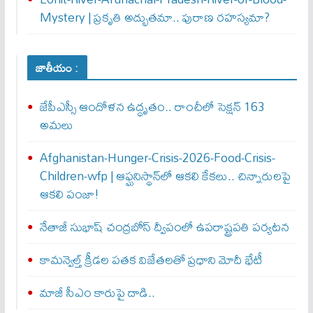
Mystery | ప్రకృతి అద్భుతమా.. పురాణ రహస్యమా?
జాతీయం :
జేపీఎస్సీ ఆందోళన ఉద్ధృతం.. రాంచీలో సెక్షన్‌ 163
అమలు
Afghanistan-Hunger-Crisis-2026-Food-Crisis-
Children-wfp | ఆఫ్ఘనిస్థాన్‌లో ఆకలి కేకలు.. చిన్నారులపై
ఆకలి పంజా!
నేతాజీ సుభాష్ చంద్రబోస్ ద్వీపంలో ఉపరాష్ట్రపతి పర్యటన
కామన్వెల్త్‌ క్రీడల పతక విజేతలతో ప్రధాని మోదీ భేటీ
మాజీ సీఎం కారుపై దాడి..