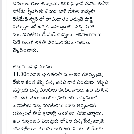
వివరాలు ఇలా ఉన్నాయి. కదిరి ప్రధాన రహదారిలోని
పోలీస్ స్టేషన్ కు ఎదుట భారీ రేకుల షెడ్డులో
రెడీమేడ్ స్టోర్ లో సోమవారం విద్యుత్ షార్ట్
సర్క్యూట్ తో అగ్నికి ఆహుతైంది. షెడ్డు సహా
దుకాణంలోని రెడీ మేడ్ దుస్తులు కాలిపోయాయి.
వీటి విలువ ల‌క్ష‌ల్లో ఉంటుందని బాధితులు
వెల్లడించారు.
తప్పిన పెనుప్రమాదం
11.30గంటల ప్రాంతంలో దుకాణం తూర్పు వైపు
రేకుల కింద కప్పి ఉన్న జనప నార సంచులు, కప్పిన
వస్ర్తానికి చిన్న మంటలు కనిపించాయి. ఇది చూసిన
కొందరు దుకాణం నిర్వాహకులకు చెప్పడంతో
బయటకు వచ్చి మంటలను చూసి ఆర్పడానికి
యత్నించే లోపే క్షణాల్లో మంటలు ఎగిసిపడ్డాయి.
ఇది గుర్తించిన పలువురు లోపల ఉన్న సేల్స్ మ్యాన్,
కొనుగోలు దారులను బయటకు పంపించివేశారు.