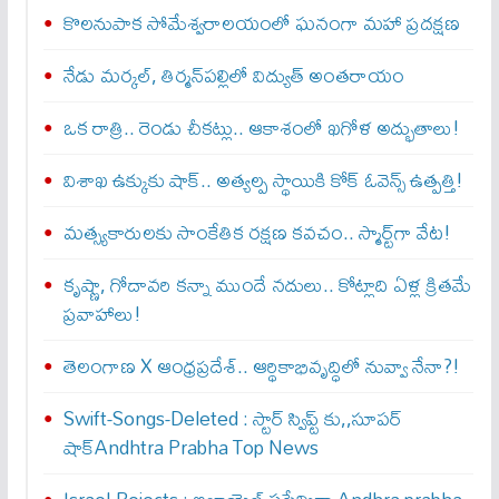
కొలనుపాక సోమేశ్వరాలయంలో ఘనంగా మహా ప్రదక్షణ
నేడు మర్కల్, తిర్మన్‌పల్లిలో విద్యుత్ అంతరాయం
ఒక రాత్రి.. రెండు చీకట్లు.. ఆకాశంలో ఖగోళ అద్భుతాలు!
విశాఖ ఉక్కుకు షాక్.. అత్యల్ప స్థాయికి కోక్ ఓవెన్స్ ఉత్పత్తి!
మత్స్యకారులకు సాంకేతిక రక్షణ కవచం.. స్మార్ట్‌గా వేట!
కృష్ణా, గోదావరి కన్నా ముందే నదులు.. కోట్లాది ఏళ్ల క్రితమే
ప్రవాహాలు!
తెలంగాణ X ఆంధ్రప్రదేశ్.. ఆర్థికాభివృద్ధిలో నువ్వా నేనా?!
Swift-Songs-Deleted : స్టార్ స్విప్ట్ కు,,సూప‌ర్
షాక్Andhtra Prabha Top News