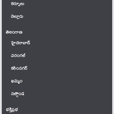
కర్నూలు
నెల్లూరు
తెలంగాణ‌
హైదరాబాద్
వ‌రంగ‌ల్
కరీంనగర్
ఖ‌మ్మం
నల్గొండ
భక్తిప్రభ