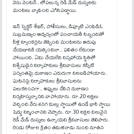
వెను వెంటనే.. లోపలున్న రెడీ మేడ్ దుస్తులకు
మంటలు వ్యాపించి ఎగిసిపడ్డాయి.
ఇన్ స్పెక్టర్ శేఖర్, పోలీసులు, డిప్యూటి ఎంపిడిఓ
సుబ్రమణ్యం ఆధ్వర్యంలో పంచాయతీ సిబ్బందితో
నీళ్ల ట్యాంకర్లను తెప్పించి మంటలను అదుపు
చేయడానికి యత్నించినా.. ఫలితం లేకుండా
పోయింది. ఏమి చేయలేని నిస్సహాయ స్థితిలో
నిశ్చేషుడైన నిర్వాహకులు శ్రీనివాసులు కన్నీటి
పర్యంతమై దుకాణం ఎదురుగా నిలబడిపోయారు.
ఘటనపై నిర్వాహకులు శ్రీనివాసులను
పలుకరించగా.. అప్పులు చేసిన దుకాణం
నిర్వహిస్తున్నానని వాపోయారు. రూ.20 లక్షలు
వెచ్చించి వేరుశనగ మిల్లు స్థాయిలో ఉండే భారీ స్థాయి
షెడ్డు నిర్మించానని చెప్పారు. రూ.30 లక్షల విలువైన
రెడీ మేడ్ దుస్తులు ఉన్నాయని శ్రీనివాసులు తెలిపారు.
రెండు రోజుల క్రితం తమిళనాడు నుంచి నూతన