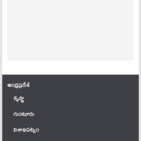
ఆంధ్ర‌ప్ర‌దేశ్
కృష్ణా
గుంటూరు
విశాఖపట్నం