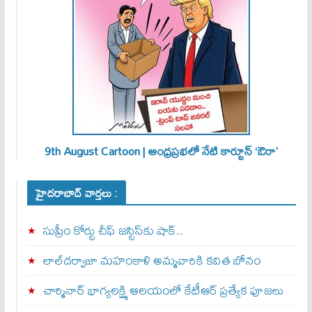
9th August Cartoon | ఆంధ్రప్రభలో నేటి కార్టూన్ ‘ఔరా’
హైదరాబాద్ వార్తలు :
సుప్రీం కోర్టు చీఫ్ జస్టిస్⁭కు షాక్..
లాల్‌దర్వాజా మహంకాళి అమ్మవారికి కవిత బోనం
చార్మినార్‌ భాగ్యలక్ష్మి ఆలయంలో కేటీఆర్ ప్రత్యేక పూజలు