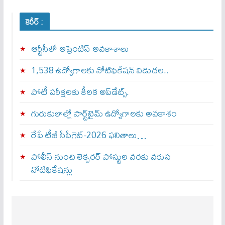
కెరీర్ :
ఆర్టీసీలో అప్రెంటిస్‌ అవకాశాలు
1,538 ఉద్యోగాలకు నోటిఫికేషన్ విడుదల..
పోటీ పరీక్షలకు కీలక అప్‌డేట్స్.
గురుకులాల్లో పార్ట్‌టైమ్ ఉద్యోగాలకు అవకాశం
రేపే టీజీ సీపీగెట్‌-2026 ఫలితాలు…
పోలీస్ నుంచి లెక్చరర్ పోస్టుల వరకు వరుస
నోటిఫికేషన్లు