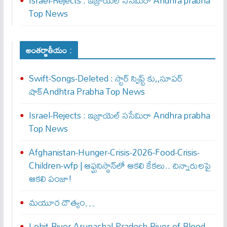
Israel-Rejects : ఇజ్రాయెల్ స‌సేమిరా Andhra prabha
Top News
అంతర్జాతీయం :
Swift-Songs-Deleted : స్టార్ స్విప్ట్ కు,,సూప‌ర్
షాక్Andhtra Prabha Top News
Israel-Rejects : ఇజ్రాయెల్ స‌సేమిరా Andhra prabha
Top News
Afghanistan-Hunger-Crisis-2026-Food-Crisis-
Children-wfp | ఆఫ్ఘనిస్థాన్‌లో ఆకలి కేకలు.. చిన్నారులపై
ఆకలి పంజా!
మయూర దౌత్యం…
Lohit-River-Arunachal-Pradesh-River-of-Blood-