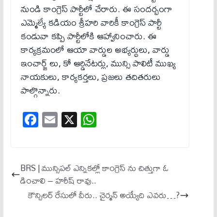
నుండి కాంగ్రెస్ పార్టీలో చేరారు. ఈ సందర్బంగా
ఎమ్మెల్యే కడియం శ్రీహరి వారికీ కాంగ్రెస్ పార్టీ
కండువా కప్పి పార్టీలోకి ఆహ్వానించారు. ఈ
కార్యక్రమంలో ఆయా వార్డుల అభ్యర్థులు, వార్డు
ఇంచార్జ్ లు, కో ఆర్డినేటర్లు, మున్సి పాలిటీ ముఖ్య
నాయకులు, కార్యకర్తలు, ప్రజలు తదితరులు
పాల్గొన్నారు.
Fa
E
X
W
ce
m
ha
bo
ail
ts
ok
A
BRS | మున్సిపల్ ఎన్నికల్లో కాంగ్రెస్ ను చిత్తుగా ఓ
pp
డించాలి – హరీష్ రావు..
కౌన్సిలర్ రేసులో వీరు.. చైర్మన్ అయ్యేది ఎవరు…?