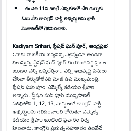
–
ఈ నెల 11న జరిగే ఎన్నికలలో చేతి గుర్తుకు
ఓటు వేసి కాంగ్రెస్ పార్టీ అభ్యర్థులను భారీ
మెజారిటీతో గెలిపించాలి.
Kadiyam Srihari, స్టేషన్ ఘన్ పూర్, ఆంధ్రప్రభ
:
నాకు రాజకీయ జన్మనిచ్చి ఎల్లప్పుడూ అండగా
నిలుస్తున్న స్టేషన్ ఘన్ పూర్ నియోజకవర్గ ప్రజల
ఋణం ఎన్ని జన్మలేత్తినా.. ఎన్ని అభివృద్ధి పనులు
చేసినా తీర్చుకోలేనని మాజీ ఉప ముఖ్యమంత్రి,
స్టేషన్ ఘన్ పూర్ ఎమ్మెల్యే కడియం శ్రీహరి
అన్నారు. స్టేషన్ ఘన్ పూర్ మున్సిపాలిటీ
పరిధిలోని 1, 12, 13, వార్డులలో కాంగ్రెస్ పార్టీ
అభ్యర్థులను గెలిపించాలని కోరుతూ ఎమ్మెల్యే
కడియం శ్రీహరి ఇంటింటి ప్రచారం నిర్వ
హించారు. కాంగ్రెస్ ప్రభుత్వ సహకారం ఉంటేనే