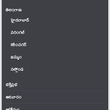
తెలంగాణ‌
హైదరాబాద్
వ‌రంగ‌ల్
కరీంనగర్
ఖ‌మ్మం
నల్గొండ
భక్తిప్రభ
ఆదివారం
ఆరోగ్యం