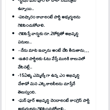
-స్టేషన్ ఘన్ పూర్ లో చాలా సమస్యలు
ఉన్నాయి..
-పరిష్కారం కావాలంటే పార్టీ అభ్యర్థులను
గెలిపించుకోవాలి.
-గెలిపిస్తే వార్డుకు రూ.2కోట్లతో అభివృద్ధి
పనులు..
–
నేను మాట ఇచ్చాను అంటే చేసి తీరుతాను…
-ఇతర పార్టీలకు ఓటు వేస్తే మురికి కాలువలో
వేసినట్లే..
-15ఏళ్ళు ఎమ్మెల్యే గా ఉన్న ఎం అభివృద్ధి
చేశాడో మన ఎస్సి కాలనీలను చూస్తేనే
తెలుస్తుంది.
-ఘన్ పూర్ అభివృద్ధి చెందాలంటే కాంగ్రెస్ పార్టీ
అభ్యర్థులను గెలిపించుకోవాలి..