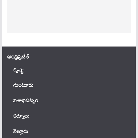
ఆంధ్ర‌ప్ర‌దేశ్
కృష్ణా
గుంటూరు
విశాఖపట్నం
కర్నూలు
నెల్లూరు