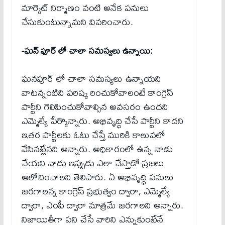
మార్కెట్ నిర్మాణం వంటి అనేక పనులు
చేసుకుంటున్నామని వివరించారు.
-ఘన్ పూర్ లో చాలా సమస్యలు ఉన్నాయి:
ఘనపూర్ లో చాలా సమస్యలు ఉన్నాయని
వాటన్నంటిని పరిష్క రించుకోవాలంటే కాంగ్రెస్
పార్టీని గెలిపించుకోవాల్సిన అవసరం ఉందని
ఎమ్మెల్యే పేర్కొన్నారు. అభివృద్ధి చేసే పార్టీని కాదని
ఇతర పార్టీలకు ఓటు చేస్తే మురికి కాలువలో
వేసినట్లేనని అన్నారు. అధికారంలో ఉన్న నాడు
చేయని వాడు ఇప్పుడు ఎలా చేస్తాడో ప్రజలు
ఆలోచించాలని తెలిపారు. ఏ అభివృద్ధి పనులు
జరగాలన్న కాంగ్రెస్ ప్రభుత్వం ద్వారా, ఎమ్మెల్యే
ద్వారా, ఎంపీ ద్వారా మాత్రమే జరగాలని అన్నారు.
నిజాయితీగా పని చేసే వారిని ఎన్నుకుంటేనే