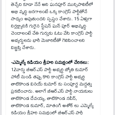
తెచ్చేది కూడా నేనే అని ఘనపూర్ మున్సిపాలిటీలో
అభి వృద్ధి జరగాలంటే ఒక్క కాంగ్రెస్ పార్టీతోనే
సాధ్యం అవుతుందని స్పష్టం చేశారు. 15 ఏళ్లుగా
నిర్లక్ష్యానికి గురైన స్టేషన్ ఘన్ పూర్ అభివృద్ధి
చెందాలంటే చేతి గుర్తుకు ఓటు వేసి కాంగ్రెస్ పార్టీ
అభ్యర్థులను భారీ మెజారిటీతో గెలిపించాలని
విజ్ఞప్తి చేశారు.
-ఎమ్మెల్యే కడియం శ్రీహరి సమక్షంలో చేరికలు:
12వార్డు బీఆర్ఎస్ పార్టీ అభ్యర్థి జ్యోతి కుమార్
పోటీ నుండి తప్పు కొని కాంగ్రెస్ పార్టీ అభ్యర్థి
తాటికొండ వినయ్ కుమార్ కు సంపూర్ణ మద్దత్తు
ప్రకటించారు. అలాగే బీఆర్ఎస్ పార్టీ నాయకులు
తాటికొండ దేవయ్య, తాటికొండ నవీన్,
తాటికొండ కుమార్, మాతంగి అశోక్ లు ఎమ్మెల్యే
కడియం శ్రీహరి సమక్షంలో బీఆర్ఎస్ పార్టీ