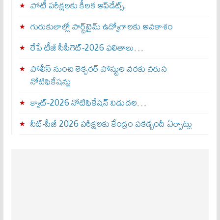
పోటీ పరీక్షలకు కీలక అప్‌డేట్స్.
గురుకులాల్లో పార్ట్‌టైమ్ ఉద్యోగాలకు అవకాశం
రేపే టీజీ సీపీగెట్‌-2026 ఫలితాలు…
పోలీస్ నుంచి లెక్చరర్ పోస్టుల వరకు వరుస
నోటిఫికేషన్లు
క్యాట్-2026 నోటిఫికేషన్ విడుదల…
నీట్-పీజీ 2026 పరీక్షలకు కేంద్రం పకడ్బందీ ఏర్పాట్లు