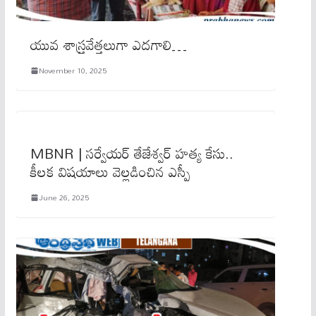
యువ శాస్ర్త‌వేత్త‌లుగా ఎద‌గాలి…
November 10, 2025
MBNR | సర్వేయర్ తేజేశ్వర్‌ హత్య కేసు..
కీల‌క విష‌యాలు వెల్ల‌డించిన ఎస్పీ
June 26, 2025