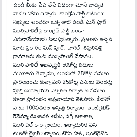
ఉండి మీకు సేవ చేసే విధంగా చూసే బాధ్యత
నాదని హామీ ఇచ్చారు. కాంగ్రెస్ పార్టీ కుటుంబ
సభ్యులు అందరూ ఒక్క తాటి ఉండి ఘన్ పూర్
మున్సిపాలిటీపై కాంగ్రెస్ పార్టీ జెండా
ఎగురావేయాలని పిలుపునిచ్చారు. ప్రజలకు ఇచ్చిన
మాట ప్రకారం ఘన్ పూర్, చాగల్, శివునిపల్లి
గ్రామాలను కలిపి మున్సిపాలిటీ చేసానని,
మున్సిపాలిటీ అభివృద్ధికి 50కోట్ల నిధులు
మంజూరు తెచ్చానని, అందులో 25కోట్ల పనులు
ప్రారంభించు కున్నామని 25కోట్ల పనులు టెండర్లు
పూర్తి అయ్యాయని ఎన్నికల తర్వాత ఆ పనులు
కూడా ప్రారంభం అవుతాయాని తెలిపారు. వీటితో
పాటు 100పడకల అస్పత్రి నిర్మాణం, ఇంటిగ్రెటెడ్
రెవెన్యూ డివిజనల్ ఆఫీస్, డిగ్రీ కళాశాల,
మున్సిపల్ కార్యాలయం, అత్యాధునిక వస
తులతో లైబ్రరీ నిర్మాణం, టౌన్ హల్, ఇంటిగ్రెటెడ్