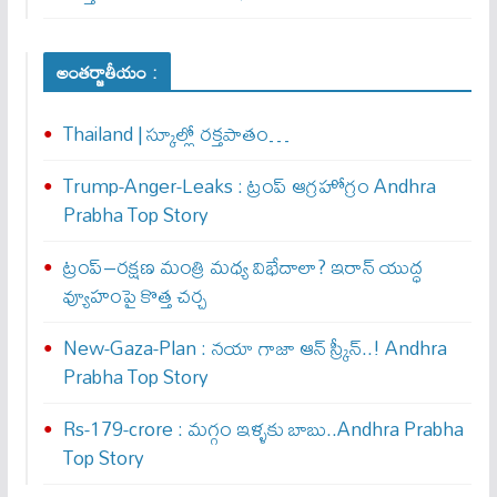
అంతర్జాతీయం :
Thailand | స్కూల్లో రక్తపాతం…
Trump-Anger-Leaks : ట్రంప్ ఆగ్ర‌హోగ్రం Andhra
Prabha Top Story
ట్రంప్–రక్షణ మంత్రి మధ్య విభేదాలా? ఇరాన్ యుద్ధ
వ్యూహంపై కొత్త చర్చ
New-Gaza-Plan : న‌యా గాజా ఆన్ స్క్రీన్‌..! Andhra
Prabha Top Story
Rs-179-crore : మ‌గ్గం ఇళ్ళ‌కు బాబు..Andhra Prabha
Top Story