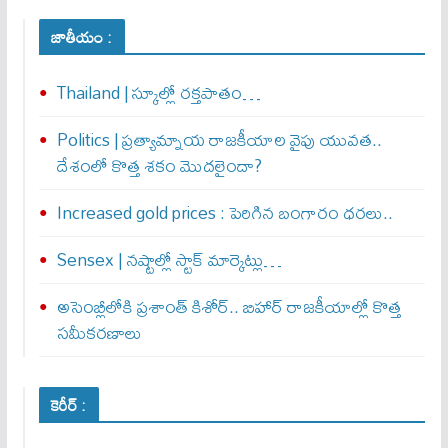
జాతీయం :
Thailand | స్కూల్లో రక్తపాతం…
Politics | ప్రత్యామ్నాయ రాజకీయాల వైపు యువత..
దేశంలో కొత్త శకం మొదలైందా?
Increased gold prices : పెరిగిన బంగారం ధరలు..
Sensex | నష్టాల్లో స్టాక్ మార్కెట్లు…
అసెంబ్లీలోకి ప్రశాంత్ కిశోర్.. బిహార్ రాజకీయాల్లో కొత్త
సమీకరణాలు
కెరీర్ :