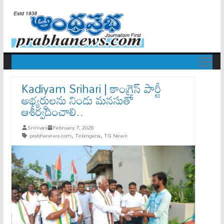
Kadiyam Srihari | కాంగ్రెస్ పార్టీ
అభ్యర్థులను నిండు మనసుతో
ఆశీర్వదించాలి..
Srinivas
February 7, 2026
prabhanews.com
,
Telangana
,
TG News