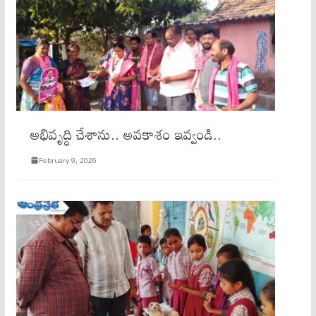
అభివృద్ధి చేశాను.. అవకాశం ఇవ్వండి..
February 9, 2026