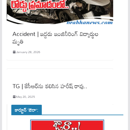
Accident | ఇద్దరు ఇంజినీరింగ్‌ విద్యార్థుల
మృతి
January 28, 2026
TG | కేసీఆర్‌ను కలిసిన హరీష్ రావు..
May 20, 2025
కార్టూన్ ‘ఔరా’: