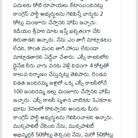
పనులకు కోటి రూపాయలు కేటాయించినట్లు
కాంగ్రెస్ పార్టీ అభ్యర్థులను గెలిపిస్తే వార్డుకు 2
కోట్లు మంజూరు చేస్తానని హామీ ఇచ్చారు.
కడియం శ్రీహరి మాట ఇస్తే ఖచ్చితంగా చేసి
తిరుతాడని అన్నారు. నేను ఎం తాగి మాట్లాడటం
లేదని, కొంత మంది తాగి సోయి లేకుండా
మాట్లాడతారని ఏద్దేవా చేశారు. ఎస్సీ కాలనిలోని
డ్రైనేజి నీరు వాగు వరకు వెళ్లే విధంగా 4 కోట్లతో
కాలువ నిర్మాణం చేస్తున్నట్లు తెలిపారు. రెండవ
విడత ఇందిరమ్మ ఇళ్లలో ఒక్క ఎస్సీ కాలనీలోనే
100 ఇందిరమ్మ ఇల్లు మంజూరు చేస్తానని హామీ
ఇచ్చారు. ఎస్సీ కాలనీ స్మశాన వాటికకు 3ఎకరాల
భూమి 3నెలలో కొనిస్తానని అందుకు మీరు
కాంగ్రెస్ పార్టీ అభ్యర్థులను గెలిపించాలని అన్నారు.
మున్సిపాలిటీ చేసింది నేను, మున్సిపాలిటీ
అభివృద్ధికి 50కోట్లు తెచ్చింది నేను, మరో 50కోట్లు