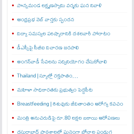
పొన్నమండ లక్ష్మణస్వామి వర్మకు ఘన నివాళి
ఆంధ్రప్రభ వెబ్ వార్తకు స్పందన
విద్యా సమస్యల పరిష్కారానికి దశలవారీ పోరాటం
డీఎస్సీపై సీబీఐ విచారణ జరపాలి
అంగన్‌వాడీ సేవలను సద్వినియోగం చేసుకోవాలి
Thailand | స్కూల్లో రక్తపాతం…
మహిళా సాధికారతకు ప్రభుత్వం పెద్దపీట
Breastfeeding | శిశువుకు జీవితాంతం ఆరోగ్య కవచం
మంత్రి అనుచరుడిపై రూ.80 లక్షల బకాయి ఆరోపణలు
దస్తురాబాద్ పాఠశాలలో ఘనంగా బోనాల పండుగ