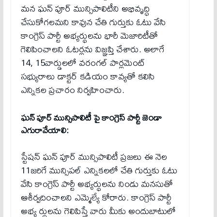
మన ఘన్ పూర్ మున్సిపాలిటీని అభివృద్ధి
చేసుకోగలమని కావున చేతి గుర్తుకు ఓటు వేసి
కాంగ్రెస్ పార్టీ అభ్యర్థులను భారీ మెజారిటీతో
గెలిపించాలని ఓటర్లను విజ్ఞప్తి చేశారు. అలాగే
14, 15వార్డులలో వరంగల్ పార్లమెంట్
సభ్యురాలు డాక్టర్ కడియం కావ్యతో కలిసి
ఎన్నికల ప్రచారం నిర్వహించారు.
ఘన్ పూర్ మున్సిపాలిటీ పై కాంగ్రెస్ పార్టీ జెండా
ఎగురావేయాలి:
స్టేషన్ ఘన్ పూర్ మున్సిపాలిటీ ప్రజలు ఈ నెల
11జరిగే మున్సిపల్ ఎన్నికలలో చేతి గుర్తుకు ఓటు
వేసి కాంగ్రెస్ పార్టీ అభ్యర్థులను నిండు మనసుతో
ఆశీర్వదించాలని ఎమ్మెల్యే కోరారు. కాంగ్రెస్ పార్టీ
అభ్య ర్థులను గెలిపిస్తే వారు మీకు అందుబాటులో