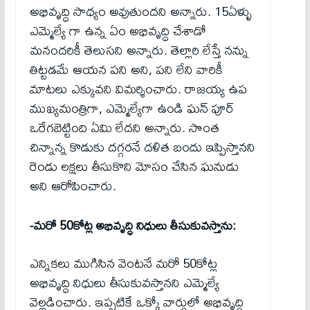
అభివృద్ధి సాధ్యం అవుతుందని అన్నారు. 15ఏళ్ళు
ఎమ్మెల్యే గా ఉన్న ఏం అభివృద్ధి చేశాడో
మనందరికీ తెలుసని అన్నారు. తెల్లారి లేస్తే నన్ను
తిట్టడమే ఆయన పని అని, పని లేని వారికీ
మాటలు ఎక్కువని విమర్శించారు. రాజయ్య ఉప
ముఖ్యమంత్రిగా, ఎమ్మెల్యేగా ఉండి ఘన్ పూర్
ఒరేగబెట్టింది ఏమి లేదని అన్నారు. సొంత
చిన్నాన్న కొడుకు దగ్గరనే దళిత బందు ఇప్పిస్తానని
రెండు లక్షలు తీసుకొని మోసం చేసిన ఘనుడు
అని ఆరోపించారు.
-మరో 50కోట్ల అభివృద్ధి నిధులు తీసుకువస్తాను:
ఎన్నికలు ముగిసిన వెంటనే మరో 50కోట్ల
అభివృద్ధి నిధులు తీసుకువస్తానని ఎమ్మెల్యే
వెల్లడించారు. ఇప్పటికే ఒక్కో వార్డులో అభివృద్ధి