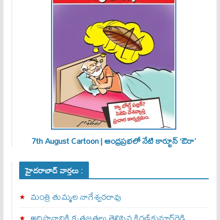
7th August Cartoon | ఆంధ్రప్రభలో నేటి కార్టూన్ ‘ఔరా’
హైదరాబాద్ వార్తలు :
మంత్రి తుమ్మల నాగేశ్వరరావు
అధిష్ఠానానికి కృతజ్ఞతలు తెలిపిన కిరణ్‌కుమార్‌రెడ్డి