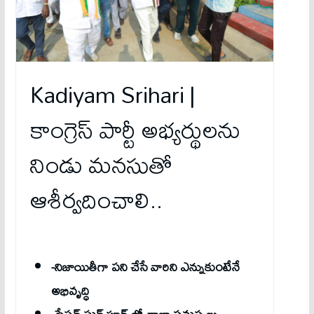
Kadiyam Srihari |
కాంగ్రెస్ పార్టీ అభ్యర్థులను
నిండు మనసుతో
ఆశీర్వదించాలి..
-నిజాయితీగా పని చేసే వారిని ఎన్నుకుంటేనే
అభివృద్ధి