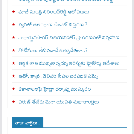
మాజీ మంత్రి నిరంజన్‌రెడ్డి ఆరోపణలు
త్వ‌ర‌లో తెలంగాణ కేబినెట్ విస్తరణ ?
నాగార్జునసాగర్ విజయవిహార్ ప్రాంగణంలో నిర్వహణ
నోటీసులు లేకుండానే కూల్చివేతలా..?
ఆర్థిక శాఖ ముఖ్యకార్యదర్శి అరెస్టుకు హైకోర్టు ఆదేశాలు
ఆటో, క్యాబ్, డెలివరీ సేవల నిరవధిక సమ్మె
కళాశాలలపై హైడ్రా దర్యాప్తు ముమ్మరం
వరుణ్ తేజ్‌కు మెగా యువత శుభాకాంక్షలు
తాజా వార్తలు :