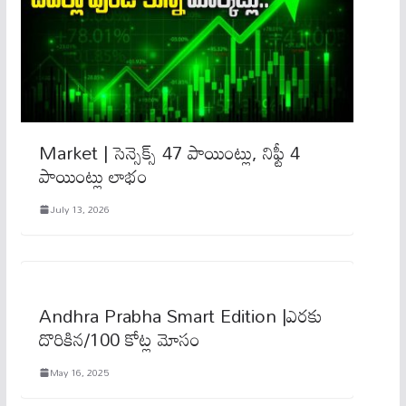
Market | సెన్సెక్స్ 47 పాయింట్లు, నిఫ్టీ 4
పాయింట్లు లాభం
July 13, 2026
Andhra Prabha Smart Edition |ఎరకు
దొరికిన/100 కోట్ల మోసం
May 16, 2025