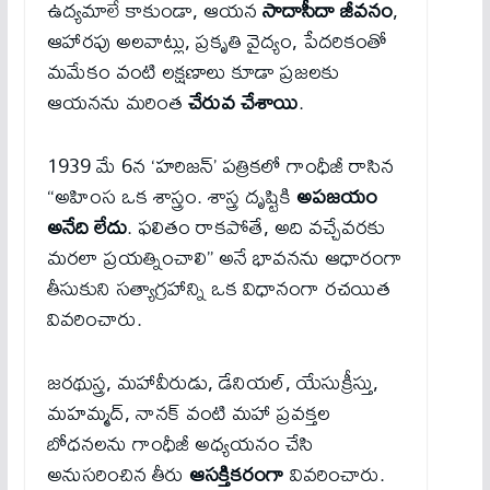
ఉద్యమాలే కాకుండా, ఆయన
సాదాసీదా జీవనం
,
ఆహారపు అలవాట్లు, ప్రకృతి వైద్యం, పేదరికంతో
మమేకం వంటి లక్షణాలు కూడా ప్రజలకు
ఆయనను మరింత
చేరువ చేశాయి
.
1939 మే 6న ‘హరిజన్’ పత్రికలో గాంధీజీ రాసిన
“అహింస ఒక శాస్త్రం. శాస్త్ర దృష్టికి
అపజయం
అనేది లేదు
. ఫలితం రాకపోతే, అది వచ్చేవరకు
మరలా ప్రయత్నించాలి” అనే భావనను ఆధారంగా
తీసుకుని సత్యాగ్రహాన్ని ఒక విధానంగా రచయిత
వివరించారు.
జరథుస్త్ర, మహావీరుడు, డేనియల్, యేసుక్రీస్తు,
మహమ్మద్, నానక్ వంటి మహా ప్రవక్తల
బోధనలను గాంధీజీ అధ్యయనం చేసి
అనుసరించిన తీరు
ఆసక్తికరంగా
వివరించారు.