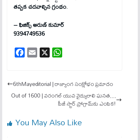
తప్పక చదవాల్సిన గ్రంథం
.
– ఫిజిక్స్ అరుణ్ కుమార్
9394749536
Fa
E
X
W
ce
m
ha
bo
ail
ts
ok
A
6thMayeditorial | రాజ్యాంగ సంక్షోభం ప్రమాదం
pp
Out of 1600 | వరంగల్ యువ వైద్యురాలి ఘనత…
పీజీ స్టార్ ప్రోగ్రామ్‌కు ఎంపిక!
You May Also Like