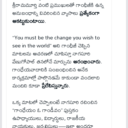
శ్రీరామమూర్తి వంటి ప్రముఖులతో గాంధీజీకి ఉన్న
అనుబంధాన్ని వివరించిన వ్యాసాలు
ప్రత్యేకంగా
ఆకట్టుకుంటాయి
.
“You must be the change you wish to
see in the world” అని గాంధీజీ చెప్పిన
మాటలను ఆచరణలో చూపిస్తూ నాగసూరి
వేణుగోపాల్ తనలోనే మార్పును
ఆరంభించారు
.
గాంధేయవాదానికి సంబంధించిన అనేక
కార్యక్రమాల్లో పాల్గొనడమే కాకుండా వందలాది
మందిని కూడా
ప్రేరేపిస్తున్నారు
.
ఒక్క మాటలో చెప్పాలంటే నాగసూరి రచించిన
“గాంధేయం ఓ గాండీవం” పుస్తకం
ఉపాధ్యాయులు, విద్యార్థులు, రాజకీయ
నాయకులు, జర్నలిస్టులు—ఇలా అందరూ