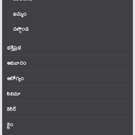
ఖ‌మ్మం
నల్గొండ
భక్తిప్రభ
ఆదివారం
ఆరోగ్యం
సినిమా
కెరీర్
క్రైం