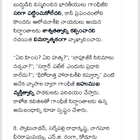
బుద్ధుడిని విస్మరించిన భారతీయులు గాంధీజీని
సరిగా పట్టించుకోలేదని
, కానీ ప్రపంచంలోని
కొందరు ఆలోచనాశీలి నాయకులు ఆయన
సిద్ధాంతాలకు
శాశ్వతత్వాన్ని కల్పించారని
రచయిత
విమర్శాత్మకంగా
వ్యాఖ్యానించారు.
“ఏది హింస? ఏది హత్య?”; “బాపూజీకి సినిమాలు
నచ్చవా?”; “సర్దార్ పటేల్ ఎందుకు ప్రధాని
కాలేదు?”; “ధీరోదాత్త పోరాటశీలి కస్తూర్బా” వంటి
అనేక వ్యాసాల ద్వారా గాంధీజీ
బహుముఖ
వ్యక్తిత్వాన్ని
పాఠకులకు పరిచయం చేస్తారు.
కాళోజి కవితలతో గాంధీజీ సిద్ధాంతాలకు ఉన్న
అనుబంధాన్ని కూడా స్పష్టం చేశారు.
కె. స్వామినాథన్, సర్వేపల్లి రాధాకృష్ణ, నాగసూరి
వీరరాఘవయ్య, ఎన్.జి. రంగా, కోడూరు