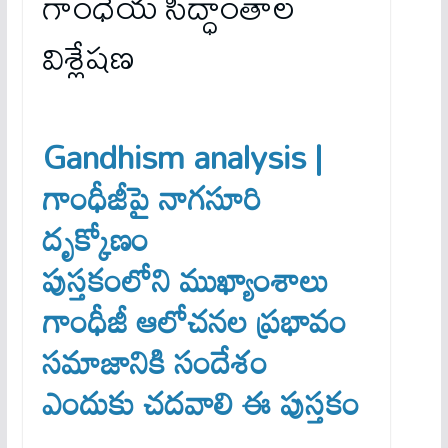
గాంధేయ సిద్ధాంతాల
విశ్లేషణ
Gandhism analysis |
గాంధీజీపై నాగసూరి
దృక్కోణం
పుస్తకంలోని ముఖ్యాంశాలు
గాంధీజీ ఆలోచనల ప్రభావం
సమాజానికి సందేశం
ఎందుకు చదవాలి ఈ పుస్తకం