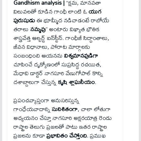
Gandhism analysis |
“క్షమ, మానవతా
విలువలతో కూడిన గాంధీ లాంటి ఓ
యుగ
పురుషుడు
ఈ భూమ్మీద నడిచాడంటే రాబోయే
తరాలు
నమ్మవు
” అంటారు విఖ్యాత భౌతిక
శాస్త్రవేత్త ఆల్బర్ట్ ఐన్‌స్టీన్. గాంధీజీ సిద్ధాంతాలు,
జీవన విధానాలు, పోరాట మార్గాలకు
సంబంధించి ఆయనను
విశ్వమానవుడిగా
చూపించే దృక్కోణంలో సుప్రసిద్ధ రచయిత,
మేధావి డాక్టర్ నాగసూరి వేణుగోపాల్ కొన్ని
దశాబ్దాలుగా చేస్తున్న
కృషి శ్లాఘనీయం
.
ప్రపంచవ్యాప్తంగా అనుసరిస్తున్న
గాంధేయవాదాన్ని
సునిశితంగా
, చాలా లోతుగా
అధ్యయనం చేస్తూ నాగసూరి అక్షరయాత్ర రెండు
రాష్ట్రాల తెలుగు ప్రజలతో పాటు ఇతర రాష్ట్రాల
ప్రజలను కూడా
ప్రభావితం చేస్తోంది
. ప్రముఖ