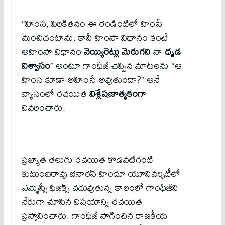
“హింస, పిరికితనం ఈ రెండింటిలో హింసే
మంచిదంటాను. కానీ హింసా విధానం కంటే
అహింసా విధానం
వెయ్యిరెట్లు మెరుగని
నా
ధృడ
విశ్వాసం
” అంటూ గాంధీజీ చెప్పిన మాటలను “ఆ
హింస కూడా అహింసే అవుతుందా?” అనే
వ్యాసంలో రచయిత
విశ్లేషణాత్మకంగా
వివరించారు.
ప్రఖ్యాత తెలుగు రచయిత కొడవటిగంటి
కుటుంబరావు బెనారస్ హిందూ యూనివర్సిటీలో
ఎమ్మెస్సీ ఫిజిక్స్ చదువుతున్న కాలంలో గాంధీజీని
నేరుగా చూసిన విషయాన్ని రచయిత
ప్రస్తావించారు. గాంధీజీ సాగించిన రాజకీయ