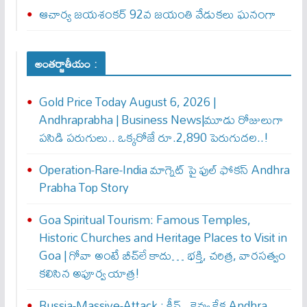
ఆచార్య జయశంకర్ 92వ జయంతి వేడుకలు ఘనంగా
అంతర్జాతీయం :
Gold Price Today August 6, 2026 |
Andhraprabha | Business News|మూడు రోజులుగా
పసిడి పరుగులు.. ఒక్కరోజే రూ.2,890 పెరుగుద‌ల‌..!
Operation-Rare-India మాగ్నెట్ పై ఫుల్ ఫోక‌స్ Andhra
Prabha Top Story
Goa Spiritual Tourism: Famous Temples,
Historic Churches and Heritage Places to Visit in
Goa | గోవా అంటే బీచ్‌లే కాదు… భక్తి, చరిత్ర, వారసత్వం
కలిసిన అపూర్వ యాత్ర!
Russia-Massive-Attack : కీవ్‌.. కెవ్వు కేక‌ Andhra