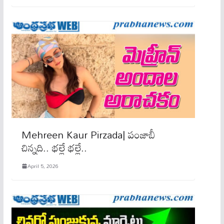
Mehreen Kaur Pirzada| పంజాబీ
చిన్న‌ది.. భ‌ల్లే భ‌ల్లే..
April 5, 2026