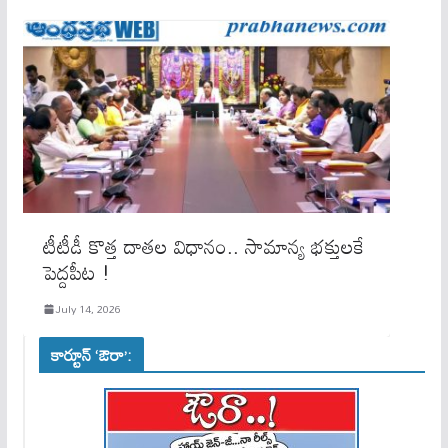
టీటీడీ కొత్త దాతల విధానం.. సామాన్య భక్తులకే
పెద్దపీట !
July 14, 2026
కార్టూన్ ‘ఔరా’: