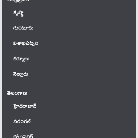
కృష్ణా
గుంటూరు
విశాఖపట్నం
కర్నూలు
నెల్లూరు
తెలంగాణ‌
హైదరాబాద్
వ‌రంగ‌ల్
కరీంనగర్