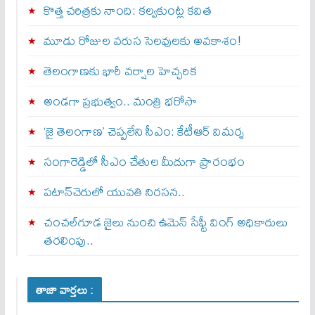
కొత్త చరిత్రకు నాంది: క‌ల్వ‌కుంట్ల కవిత
మూడు రోజుల వరుస సెలవులకు అవకాశం!
తెలంగాణకు భారీ వర్షాల హెచ్చరిక
అండగా ప్రభుత్వం.. మంత్రి భరోసా
‘జై తెలంగాణ’ చెప్పలేని సీఎం: కేటీఆర్ విమర్శ
సంగారెడ్డిలో సీఎం చేతుల మీదుగా ప్రారంభం
పటాన్‌చెరులో యువతి నిరసన..
చంచల్‌గూడ జైలు నుంచి ఉమెన్ సేఫ్టీ వింగ్ అధికారులు
తరలింపు..
తాజా వార్తలు :