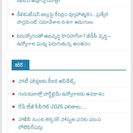
కలిసిన అపూర్వ యాత్ర!
డీలిమిటేషన్ బిల్లుపై కేంద్రం వ్యూహాత్మకం.. ప్రత్యేక
పార్లమెంట్ సమావేశాల దిశగా అడుగులు
నిరుద్యోగంతో అభివృద్ధి కొనసాగేనా? జీడీపీ వృద్ధి–
ఉద్యోగాల మధ్య పెరుగుతున్న అంతరం
కెరీర్ :
పోటీ పరీక్షలకు కీలక అప్‌డేట్స్.
గురుకులాల్లో పార్ట్‌టైమ్ ఉద్యోగాలకు అవకాశం
రేపే టీజీ సీపీగెట్‌-2026 ఫలితాలు…
పోలీస్ నుంచి లెక్చరర్ పోస్టుల వరకు వరుస
నోటిఫికేషన్లు