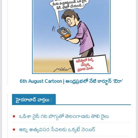
6th August Cartoon | ఆంధ్రప్రభలో నేటి కార్టూన్ ‘ఔరా’
హైదరాబాద్ వార్తలు :
ఒడిశా నైనీ గని బొగ్గుతో తెలంగాణకు తొలి రైలు
అన్ని అత్యవసర సేవలకు ఒక్క‌టే నెంబ‌ర్‌