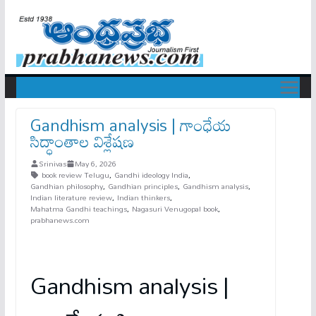
Gandhism analysis | గాంధేయ
సిద్ధాంతాల విశ్లేషణ
Srinivas
May 6, 2026
book review Telugu
,
Gandhi ideology India
,
Gandhian philosophy
,
Gandhian principles
,
Gandhism analysis
,
Indian literature review
,
Indian thinkers
,
Mahatma Gandhi teachings
,
Nagasuri Venugopal book
,
prabhanews.com
Gandhism analysis |