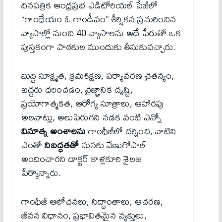
దినపత్రిక ఆంధ్రప్రభ ఎడిటోరియల్ పేజీలో
“గాంధేయం ఓ గాండీవం” శీర్షికన ప్రచురించిన
వ్యాసాల్లో నుంచి 40 వ్యాసాలను అదే పేరుతో ఒక
పుస్తకంగా పాఠకుల ముందుకు తీసుకువచ్చారు.
బుద్ధి సూక్ష్మత, క్రమశిక్షణ, పర్యావరణ చైతన్యం,
ఖద్దరు ధరించడం, వైజ్ఞానిక దృష్టి,
ప్రయోగాత్మకత, ఆరోగ్య సూత్రాలు, ఆహారపు
అలవాట్లు, అలుపెరుగని నడక వంటి ఎన్నో
వినూత్న అంశాలను
గాంధీజీలో దర్శించి, వాటిని
ఎంతో
నిబద్ధతతో
మనకు వేణుగోపాల్
అందించారని డాక్టర్ కాళ్లకూరి శైలజ
పేర్కొన్నారు.
గాంధీజీ ఆలోచనలు, సిద్ధాంతాలు, ఆచరణ,
జీవన విధానం, ప్రభావితమైన వ్యక్తులు,