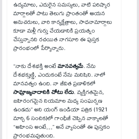
ఉద్యమాలు, ఎదురైన సమస్యలు, వాటి పరిష్కార
మార్గాలతో పాటు తెలుగు ప్రాంతంతో ఆయన
అనుచరులు, వారి కార్యక్షేత్రాలు, సాధనామార్గాలు
కూడా మళ్లీ గుర్తు చేయడానికి ప్రయత్నం
చేస్తున్నానని రచయిత నాగసూరి ఈ పుస్తక
ప్రారంభంలో పేర్కొన్నారు.
“నాకు దేశభక్తి అంటే
మానవత్వమే
. నేను
దేశభక్తుణ్ణి, ఎందుకంటే నేను మనిషిని. నాలో
మానవత్వం ఉంది. నా జీవిత ప్రణాళికలో
సామ్రాజ్యవాదానికి చోటు లేదు
. వ్యక్తిగతమైన,
బహిరంగమైన నియమాల మధ్య సంఘర్షణ
ఉండదు” అని యంగ్ ఇండియా పత్రిక (1921
మార్చి 6 సంచిక)లో గాంధీజీ చెప్పిన వాక్యాలతో
“అహింస అంటే…” అనే వ్యాసంతో ఈ పుస్తకం
ప్రారంభమవుతుంది.