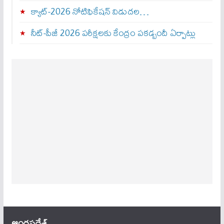
క్యాట్-2026 నోటిఫికేషన్ విడుదల…
నీట్-పీజీ 2026 పరీక్షలకు కేంద్రం పకడ్బందీ ఏర్పాట్లు
ఆంధ్ర‌ప్ర‌దేశ్