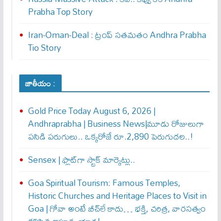
Prabha Top Story
Iran-Oman-Deal : ట్రంప్ స‌త‌మ‌తం Andhra Prabha
Tio Story
జాతీయం :
Gold Price Today August 6, 2026 |
Andhraprabha | Business News|మూడు రోజులుగా
పసిడి పరుగులు.. ఒక్కరోజే రూ.2,890 పెరుగుద‌ల‌..!
Sensex | ఫ్లాట్‌గా స్టాక్ మార్కెట్లు..
Goa Spiritual Tourism: Famous Temples,
Historic Churches and Heritage Places to Visit in
Goa | గోవా అంటే బీచ్‌లే కాదు… భక్తి, చరిత్ర, వారసత్వం