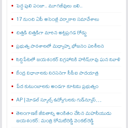
పెద్ద పులి పంజా.. మూగజీవులు బలి..
17 నుంచి ఏపీ అసెంబ్లీ వర్షాకాల సమావేశాలు
చిత్తడి చిత్తడిగా మారిన అట్లప్రగడ రోడ్డు
ప్రభుత్వ పాఠశాలలో మధ్యాహ్న భోజనం పరిశీలన
సిద్దిపేటలో జయశంకర్ విగ్రహానికి హరీష్‌రావు ఘన నివాళి
కేంద్ర విధానాలకు నిరసనగా సీపీఐ పాదయాత్ర
పేద కుటుంబాలకు అండగా కూటమి ప్రభుత్వం
AP | మోడల్ స్కూల్స్ ఉద్యోగులకు గుడ్‌న్యూస్…
తెలంగాణకే జీవితాన్ని అంకితం చేసిన మహనీయుడు
జయశంకర్: మంత్రి కోమటిరెడ్డి వెంకట్‌రెడ్డి