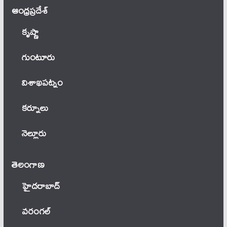
ఆంధ్ర‌ప్ర‌దేశ్
కృష్ణా
గుంటూరు
విశాఖపట్నం
కర్నూలు
నెల్లూరు
తెలంగాణ‌
హైదరాబాద్
వ‌రంగ‌ల్