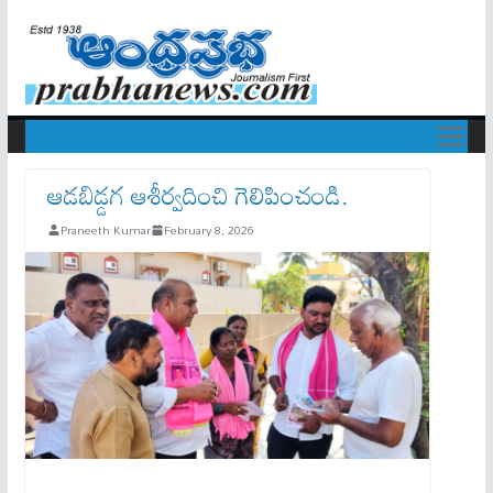
ఆడబిడ్డగ ఆశీర్వదించి గెలిపించండి.
Praneeth Kumar
February 8, 2026