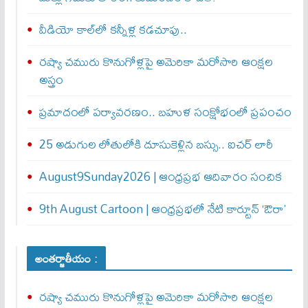
వీడియో కాల్‌లో కన్నీళ్ల కడచూపు..
రష్యా చమురు కొనుగోళ్లపై అమెరికా మరోసారి ఆంక్షల
అస్త్రం
ప్రమాదంలో పర్యావరణం.. బహుళ సంక్షోభంలో ప్రపంచం
25 అడుగుల లోతులోకి దూసుకెళ్లిన బస్సు.. ఐచర్‌ లారీ
August9Sunday2026 | ఆంధ్రప్రభ ఆదివారం సంచిక
9th August Cartoon | ఆంధ్రప్రభలో నేటి కార్టూన్ ‘ఔరా’
అంతర్జాతీయం :
రష్యా చమురు కొనుగోళ్లపై అమెరికా మరోసారి ఆంక్షల