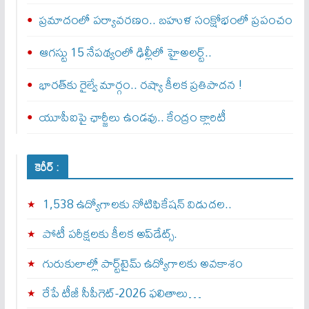
ప్రమాదంలో పర్యావరణం.. బహుళ సంక్షోభంలో ప్రపంచం
ఆగస్టు 15 నేపథ్యంలో ఢిల్లీలో హైఅలర్ట్..
భారత్‌కు రైల్వే మార్గం.. రష్యా కీలక ప్రతిపాదన !
యూపీఐపై ఛార్జీలు ఉండవు.. కేంద్రం క్లారిటీ
కెరీర్ :
1,538 ఉద్యోగాలకు నోటిఫికేషన్ విడుదల..
పోటీ పరీక్షలకు కీలక అప్‌డేట్స్.
గురుకులాల్లో పార్ట్‌టైమ్ ఉద్యోగాలకు అవకాశం
రేపే టీజీ సీపీగెట్‌-2026 ఫలితాలు…