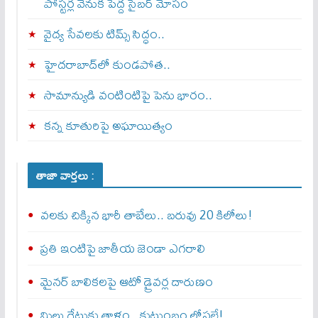
పోస్టర్ల వెనుక పెద్ద సైబర్ మోసం
వైద్య సేవలకు టిమ్స్‌ సిద్ధం..
హైదరాబాద్‌లో కుండపోత..
సామాన్యుడి వంటింటిపై పెను భారం..
కన్న కూతురిపై అఘాయిత్యం
తాజా వార్తలు :
వలకు చిక్కిన భారీ తాబేలు.. బరువు 20 కిలోలు!
ప్రతి ఇంటిపై జాతీయ జెండా ఎగరాలి
మైనర్‌ బాలికలపై ఆటో డ్రైవర్ల దారుణం
మిల్లు గేటుకు తాళం.. కుటుంబం లోపలే!