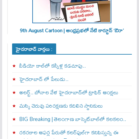
9th August Cartoon | ఆంధ్రప్రభలో నేటి కార్టూన్ ‘ఔరా’
హైదరాబాద్ వార్తలు :
వీడియో కాల్‌లో కన్నీళ్ల కడచూపు..
హైదరాబాద్ లో పేలుడు..
అలర్ట్‌.. బోనాల వేళ హైదరాబాద్‌లో ట్రాఫిక్‌ ఆంక్షలు
మస్కి చెరువు పరిరక్షణకు కదిలిన స్థానికులు
BIG Breaking | తెలంగాణ బాస్కెట్‌బాల్‌లో కలకలం..
రకరకాల ఆఫర్ల పేరుతో కలర్‌ఫుల్‌గా కనిపిస్తున్న ఈ