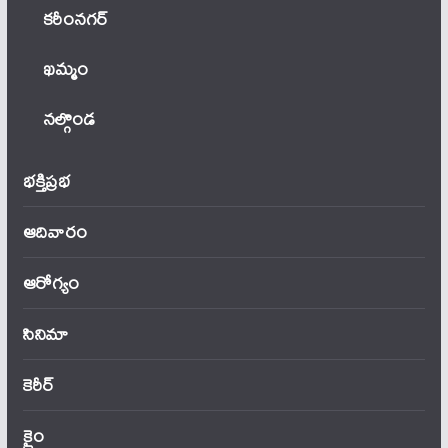
కరీంనగర్
ఖ‌మ్మం
నల్గొండ
భక్తిప్రభ
ఆదివారం
ఆరోగ్యం
సినిమా
కెరీర్
క్రైం