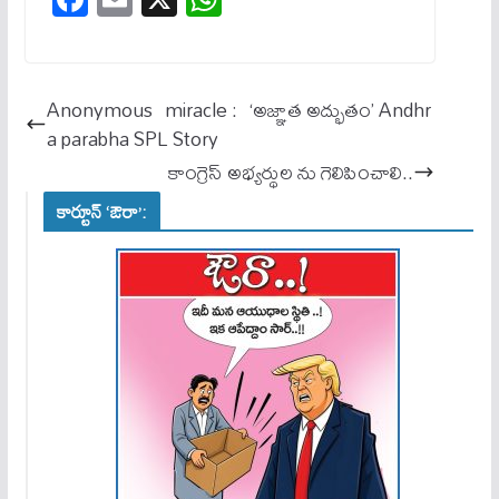
ce
m
ha
bo
ail
ts
ok
A
Anonymous miracle : ‘అజ్ఞాత అద్భుతం’ Andhr
pp
a parabha SPL Story
కాంగ్రెస్ అభ్యర్థుల ను గెలిపించాలి..
కార్టూన్ ‘ఔరా’: