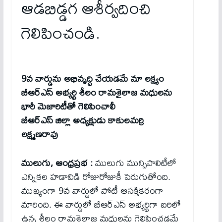
ఆడబిడ్డగ ఆశీర్వదించి
గెలిపించండి.
9వ వార్డును అభివృద్ధి చేయడమే మా లక్ష్యం
బీఆర్ఎస్ అభ్యర్థి శీలం రామశైలాజ మధులను
భారీ మెజారిటీతో గెలిపించాలీ
బీఆర్ఎస్ జిల్లా అధ్యక్షుడు కాకులమర్రి
లక్ష్మణరావు
ములుగు, ఆంధ్రప్రభ :
ములుగు మున్సిపాలిటీలో
ఎన్నికల హడావిడి రోజురోజుకీ పెరుగుతోంది.
ముఖ్యంగా 9వ వార్డులో పోటీ ఆసక్తికరంగా
మారింది. ఈ వార్డులో బీఆర్ఎస్ అభ్యర్థిగా బరిలో
ఉన్న శీలం రామశైలాజ మధులను గెలిపించడమే