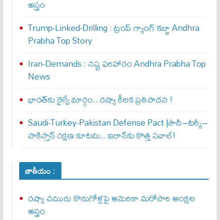
అస్త్రం
Trump-Linked-Drilling : ట్రంప్ గ్యాంగ్ క‌బ్జా Andhra
Prabha Top Story
Iran-Demands : న‌ష్ట ఫ‌రిహారం Andhra Prabha Top
News
భారత్‌కు రైల్వే మార్గం.. రష్యా కీలక ప్రతిపాదన !
Saudi-Turkey-Pakistan Defense Pact |సౌదీ–టర్కీ–
పాకిస్తాన్ రక్షణ కూటమి.. ఇరాన్‌కు కొత్త సవాల్!
జాతీయం :
రష్యా చమురు కొనుగోళ్లపై అమెరికా మరోసారి ఆంక్షల
అస్త్రం