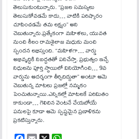
తెలుసుకుంటున్నారు. “ప్రజల సమస్యలు
తెలుసుకోవడమే కాదు… వాటికి పరిష్కారం
చూపించడమే తమ లక్ష్యం” అని
చెబుతున్నారు.ప్రత్యేకంగా మహిళలు, యువత
నుంచి శీలం రామశైలాజ మధుకు మంచి
స్పందన లభిస్తుంది. “మహిళగా… వార్డు
అభివృద్ధికి నిబద్ధతతో పనిచేస్తా. ప్రభుత్వం ఇచ్చే
నిధులను పూర్తి స్థాయిలో వినియోగించి… 9వ
వార్డును ఆదర్శంగా తీర్చిదిద్దుతా” అంటూ ఆమె
చెబుతున్న మాటలు ప్రజల్లో నమ్మకం
పెంచుతున్నాయి.ఎన్నికల్లో మాటలకే పరిమితం
కాకుండా… గెలిచిన వెంటనే చేయబోయే
పనులపై కూడా ఆమె స్పష్టమైన ప్రణాళికను
ప్రకటిస్తున్నారు.
Fa
E
X
W