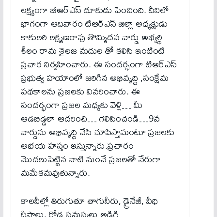
లక్ష్యంగా బీఆర్ఎస్ దూకుడు పెంచింది. దీనిలో
భాగంగా ఆదివారం టిఆర్ఎస్ జిల్లా అధ్యక్షుడు
కాకులరి లక్ష్మణరావు తొమ్మిదవ వార్డు అభ్యర్థి
శీలం రామ శైలజ మదుల తో కలిసి ఇంటింటి
ప్రచార నిర్వహించారు. ఈ సందర్భంగా టిఆర్ఎస్
ప్రభుత్వ హయాంలో జరిగిన అభివృద్ధి ,సంక్షేమ
పథకాలను ప్రజలకు వివరించారు. ఈ
సందర్భంగా ప్రజల మధ్యకు వెళ్లి… మీ
ఆడబిడ్డలా ఆదరించి… గెలిపించండి…9వ
వార్డును అభివృద్ధి చేసి చూపిస్తామంటూ ప్రజలకు
అభయ హస్తం ఇస్తున్నారు.ప్రచారం
మొదలుపెట్టిన నాటి నుంచే ప్రజలతో నేరుగా
మమేకమవుతున్నారు.
కాలనీల్లో తిరుగుతూ తాగునీరు, డ్రైనేజీ, వీధి
దీపాలు, రోడ్ల సమస్యలు అడిగి