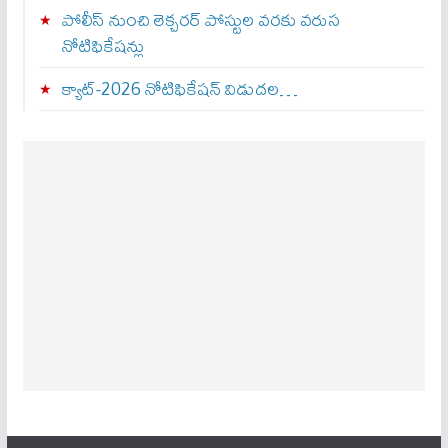
పోలీస్ నుంచి లెక్చరర్ పోస్టుల వరకు వరుస
నోటిఫికేషన్లు
క్యాట్-2026 నోటిఫికేషన్ విడుదల…